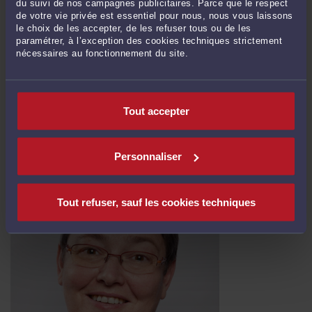
du suivi de nos campagnes publicitaires. Parce que le respect
de votre vie privée est essentiel pour nous, nous vous laissons
le choix de les accepter, de les refuser tous ou de les
paramétrer, à l’exception des cookies techniques strictement
nécessaires au fonctionnement du site.
STATISTIQUES DU MINISTÈRE DE LA JUSTICE SUR LES MARIAGES,
PACS ET DIVORCES
Par
Brigitte BOGUCKI
Tout accepter
Le Ministère de la Justice a publié l'évolution statistique des mariages et des
divorces. Il en ressort que le nombre des mariages baisse, que les PACS
s'envolent et que si les divorces continuent d'augmenter ils sont plus
Personnaliser
consensuels. Dans la mesure ou le divorce pour faute a perdu nombre de ses
avantages financiers, il n'est pas étonnant qu'il soit en ...
Lire la suite >
Tout refuser, sauf les cookies techniques