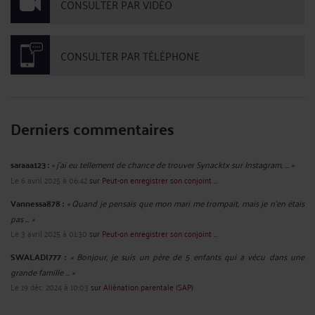
CONSULTER PAR VIDÉO
CONSULTER PAR TÉLÉPHONE
Derniers commentaires
saraaa123 :
« j'ai eu tellement de chance de trouver Synacktx sur Instagram, ... »
Le 6 avril 2025 à 06:42
sur
Peut-on enregistrer son conjoint ...
Vannessa878 :
« Quand je pensais que mon mari me trompait, mais je n'en étais
pas ... »
Le 3 avril 2025 à 01:30
sur
Peut-on enregistrer son conjoint ...
SWALADI777 :
« Bonjour, je suis un père de 5 enfants qui a vécu dans une
grande famille ... »
Le 19 déc. 2024 à 10:03
sur
Aliénation parentale (SAP)