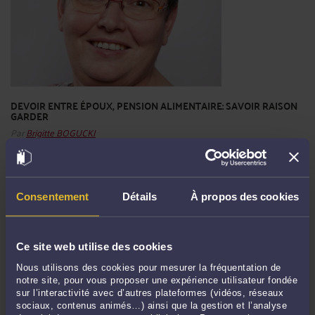
DEVOIR ENTRE ÉPOUX, PENSION ALIMENTAIRE: SAVOIR RAISON
GARDER
Par
Brigitte BOGUCKI
Lorsque qu'un couple se sépare, la difficulté financière est souvent proche avec
sa cohorte de reproches. Dans tous les cas, les parents doivent participer aux
dépenses concernant leurs enfants, c'est à dire non seulement à leurs dépenses
Consentement
Détails
À propos des cookies
propres mais aussi à leurs besoins de base (un logement, du chauffage...) en
participant aux charges du parent ...
Lire la suite >
Ce site web utilise des cookies
Nous utilisons des cookies pour mesurer la fréquentation de
notre site, pour vous proposer une expérience utilisateur fondée
sur l’interactivité avec d’autres plateformes (vidéos, réseaux
sociaux, contenus animés…) ainsi que la gestion et l’analyse