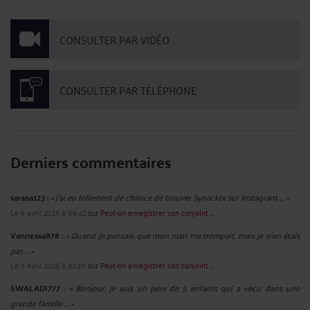
CONSULTER PAR VIDÉO
CONSULTER PAR TÉLÉPHONE
Derniers commentaires
saraaa123 :
« j'ai eu tellement de chance de trouver Synacktx sur Instagram, ... »
Le 6 avril 2025 à 06:42
sur
Peut-on enregistrer son conjoint ...
Vannessa878 :
« Quand je pensais que mon mari me trompait, mais je n'en étais
pas ... »
Le 3 avril 2025 à 01:30
sur
Peut-on enregistrer son conjoint ...
SWALADI777 :
« Bonjour, je suis un père de 5 enfants qui a vécu dans une
grande famille ... »