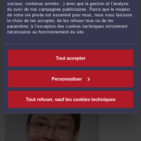
sociaux, contenus animés…) ainsi que la gestion et l’analyse
du suivi de nos campagnes publicitaires. Parce que le respect
de votre vie privée est essentiel pour nous, nous vous laissons
le choix de les accepter, de les refuser tous ou de les
paramétrer, à l’exception des cookies techniques strictement
nécessaires au fonctionnement du site.
MARIAGE POUR TOUS, PROJET
Par
Brigitte BOGUCKI
Tout accepter
La loi n'est pas encore votée, le processus législatif est toujours en cours et le
texte doit être soumis au Sénat prochainement. J'attendrais donc qu'elle soit
Personnaliser
définitive pour faire ici un billet plus exhaustif. Toutefois d'ores et déjà, en l'état
de ce qui a été voté par l'Assemblée Nationale, le mariage pour tous aurait pour
conséquence ...
Lire la suite >
Tout refuser, sauf les cookies techniques