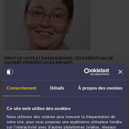
DROIT DE VISITE ET D'HÉBERGEMENT, CES PARENTS QUI SE
CACHENT DERRIÈRE LEURS ENFANTS
Par
Brigitte BOGUCKI
De plus en plus souvent, on entend un parent refuser d'appliquer le droit de
visite et d'hébergement pourtant fixé par un juge, au motif que "les enfants ne
Consentement
Détails
À propos des cookies
veulent pas" voir l'autre parent... Cette attitude est non seulement contraire à la
Loi mais au simple bon sens. En effet, il faut tout d'abord rappeler que le délit de
non représentation ...
Lire la suite >
Ce site web utilise des cookies
Nous utilisons des cookies pour mesurer la fréquentation de
notre site, pour vous proposer une expérience utilisateur fondée
sur l’interactivité avec d’autres plateformes (vidéos, réseaux