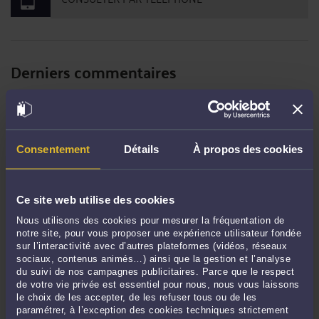
Derniers commentaires
saraaa123 :
« j'ai eu tellement de chance de trouver Synacktx sur Instagram, ... »
Le 6 avril 2025 à 06:42
sur
Peut-on enregistrer son conjoint ...
Vannessa878 :
« Quand je pensais que mon mari me trompait, mais je n'en étais
Consentement
Détails
À propos des cookies
pas ... »
Le 3 avril 2025 à 01:30
sur
Peut-on enregistrer son conjoint ...
Ce site web utilise des cookies
SWALADI777 :
« Bonjour, je suis un père de 5 enfants qui a vécu dans une
grande famille ... »
Nous utilisons des cookies pour mesurer la fréquentation de
Le 19 déc. 2024 à 10:03
sur
Aliénation parentale (SAP)
notre site, pour vous proposer une expérience utilisateur fondée
sur l’interactivité avec d’autres plateformes (vidéos, réseaux
sociaux, contenus animés…) ainsi que la gestion et l’analyse
du suivi de nos campagnes publicitaires. Parce que le respect
de votre vie privée est essentiel pour nous, nous vous laissons
RECHERCHE
le choix de les accepter, de les refuser tous ou de les
paramétrer, à l’exception des cookies techniques strictement