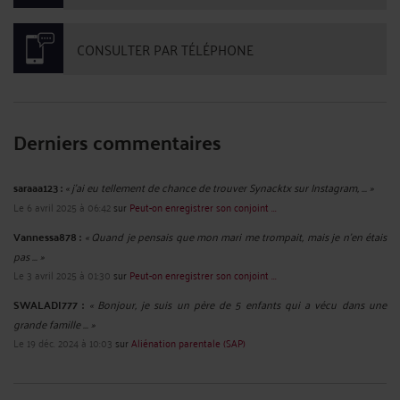
CONSULTER PAR TÉLÉPHONE
Derniers commentaires
saraaa123 :
« j'ai eu tellement de chance de trouver Synacktx sur Instagram, ... »
Le 6 avril 2025 à 06:42
sur
Peut-on enregistrer son conjoint ...
Vannessa878 :
« Quand je pensais que mon mari me trompait, mais je n'en étais
pas ... »
Le 3 avril 2025 à 01:30
sur
Peut-on enregistrer son conjoint ...
SWALADI777 :
« Bonjour, je suis un père de 5 enfants qui a vécu dans une
grande famille ... »
Le 19 déc. 2024 à 10:03
sur
Aliénation parentale (SAP)