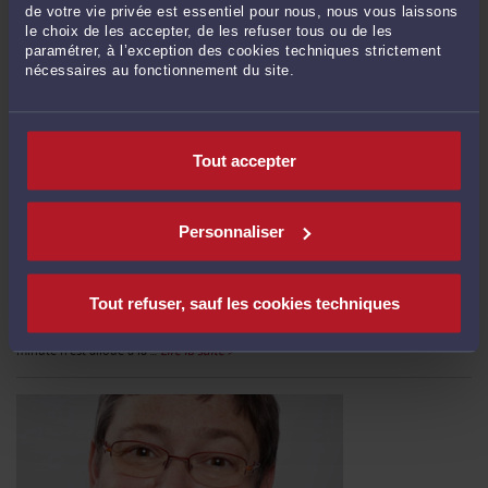
de votre vie privée est essentiel pour nous, nous vous laissons
le choix de les accepter, de les refuser tous ou de les
paramétrer, à l’exception des cookies techniques strictement
nécessaires au fonctionnement du site.
Tout accepter
LE TGI DE LORIENT
Par
Brigitte BOGUCKI
Personnaliser
Journée dans l'avion de Paris à Lorient puis de Lorient à Lille via Lyon, voici le
TGI de Lorient, que je n'ai pu voir que brièvement eut égard aux contraintes
aériennes. A peine ai-je traversé la ville en coup de vent pour aller et venir du
Tout refuser, sauf les cookies techniques
tribunal à l'aéroport, comme trop souvent lors de nos déplacements, pas une
minute n'est alloué à la ...
Lire la suite >