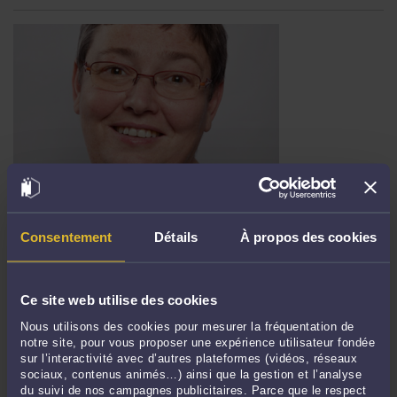
COÛT DE LA VIE POUR LES EXPATRIÉS, DIVORCE ET SÉPARATION
Par
Brigitte BOGUCKI
Consentement
Détails
À propos des cookies
Dans les procédures de divorce ou de séparation des expatriés, la question du
coût de la vie locale est souvent cruciale et la preuve n'est pas toujours aisée à
rapporter. Un site internet très précieux, pour les expatriés comme les praticiens,
Ce site web utilise des cookies
est celui de la Maison des Français de l'Etranger. La MFE est rappelons le, un
Nous utilisons des cookies pour mesurer la fréquentation de
service du ministère ...
Lire la suite >
notre site, pour vous proposer une expérience utilisateur fondée
sur l’interactivité avec d’autres plateformes (vidéos, réseaux
sociaux, contenus animés…) ainsi que la gestion et l’analyse
du suivi de nos campagnes publicitaires. Parce que le respect