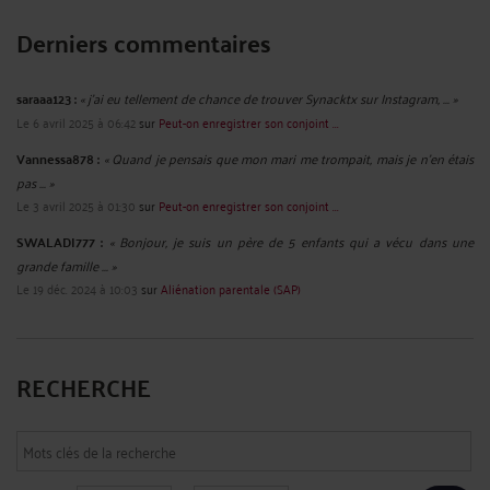
Derniers commentaires
saraaa123 :
« j'ai eu tellement de chance de trouver Synacktx sur Instagram, ... »
Le 6 avril 2025 à 06:42
sur
Peut-on enregistrer son conjoint ...
Vannessa878 :
« Quand je pensais que mon mari me trompait, mais je n'en étais
pas ... »
Le 3 avril 2025 à 01:30
sur
Peut-on enregistrer son conjoint ...
SWALADI777 :
« Bonjour, je suis un père de 5 enfants qui a vécu dans une
grande famille ... »
Le 19 déc. 2024 à 10:03
sur
Aliénation parentale (SAP)
RECHERCHE