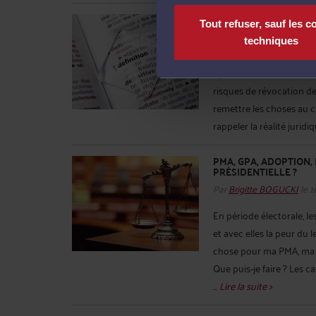
PMA, ADOPTION SIMPL
Tout refuser, sauf les c
DIFFÉRENCES.
techniques
Par
Brigitte BOGUCKI
le 1
Après les déclarations de
risques de révocation de
remettre les choses au cl
rappeler la réalité juridiqu
PMA, GPA, ADOPTION, 
PRÉSIDENTIELLE ?
Par
Brigitte BOGUCKI
le 1
En période électorale, l
et avec elles la peur du 
chose pour ma PMA, ma 
Que puis-je faire ? Les c
...
Lire la suite >