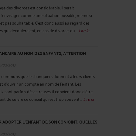
ge des divorces est considérable, il serait
 l’envisager comme une situation possible, même si
st pas souhaitable. C’est donc aussi au regard des
 qui découleraient, en cas de divorce, du ...
Lire la
ANCAIRE AU NOM DES ENFANTS, ATTENTION
6/02/2017
us communs que les banquiers donnent à leurs clients
est d’ouvrir un compte au nom de l’enfant. Les
 sont parfois désastreuses, il convient donc d’être
t de suivre ce conseil qui est trop souvent ...
Lire la
R ADOPTER L’ENFANT DE SON CONJOINT, QUELLES
6/02/2017