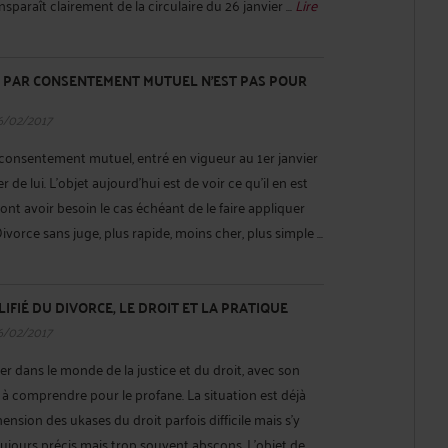
sparaît clairement de la circulaire du 26 janvier ...
Lire
 PAR CONSENTEMENT MUTUEL N’EST PAS POUR
6/02/2017
consentement mutuel, entré en vigueur au 1er janvier
 de lui. L’objet aujourd’hui est de voir ce qu’il en est
ont avoir besoin le cas échéant de le faire appliquer
vorce sans juge, plus rapide, moins cher, plus simple ...
LIFIÉ DU DIVORCE, LE DROIT ET LA PRATIQUE
6/02/2017
er dans le monde de la justice et du droit, avec son
e à comprendre pour le profane. La situation est déjà
nsion des ukases du droit parfois difficile mais s’y
jours précis mais trop souvent abscons. L’objet de ...