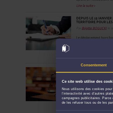
Lire la suite >
DEPUIS LE 15 JANVIER
TERRITOIRE POUR LE
Par
Brigitte BOGUCKI
le 1
Le déplacement hors fron
légitime sans doute le ret
devra être en possession
qui voudra quitter le terr
Consentement
LE NOUVEAU DIVORCE
DANGER
Par
Brigitte BOGUCKI
le 1
Ce site web utilise des cook
Applicable depuis le 1er 
Nous utilisons des cookies pour 
modernisation de la justi
l’interactivité avec d’autres pl
campagnes publicitaires. Parce q
mal pensée cette réforme
de les refuser tous ou de les pa
d’application (28/12/201