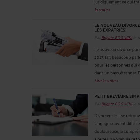
juridiquement ce qui tran
la suite >
LE NOUVEAU DIVORCE
LES EXPATRIÉS!
Par
Brigitte BOGUCKI
le 1
Le nouveau divorce par 
2017, fait beaucoup parler
pour les personnes qui v
dans un pays étranger. Di
Lire la suite >
PETIT BRÉVIAIRE SIMP
Par
Brigitte BOGUCKI
le 1
Divorcer c’est se retrouv
langage souvent difficil
douloureuse, la compréhe
ajoute un vocabulaire tou