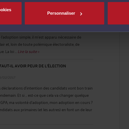
E ET ADOPTION PLÉNIÈRE : LES VRAIES
ookies
Personnaliser
6/02/2017
s candidats à l’élection présidentielle concernant les
 l’adoption simple, il m’est apparu nécessaire de
air et, loin de toute polémique électoraliste, de
e. La loi ...
Lire la suite >
FAUT-IL AVOIR PEUR DE L’ÉLECTION
6/02/2017
es déclarations d’intention des candidats vont bon train
lendemain. Et si ... est-ce que cela va changer quelque
GPA, ma volonté d’adoption, mon adoption en cours ?
andidats aux primaires (et les autres) en font un de leur