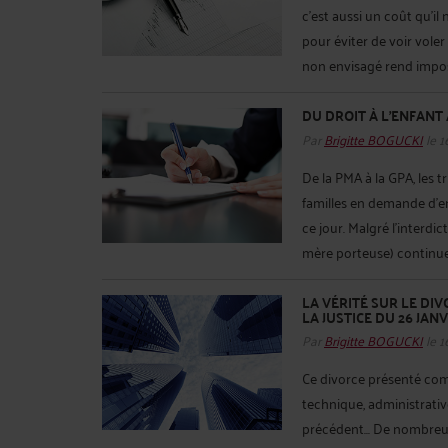
c’est aussi un coût qu’il
pour éviter de voir vole
non envisagé rend impossi
DU DROIT À L’ENFANT 
Par
Brigitte BOGUCKI
le 1
De la PMA à la GPA, les t
familles en demande d’enf
ce jour. Malgré l’interdi
mère porteuse) continue d
LA VÉRITÉ SUR LE DIV
LA JUSTICE DU 26 JANV
Par
Brigitte BOGUCKI
le 1
Ce divorce présenté comm
technique, administrativ
précédent... De nombreu