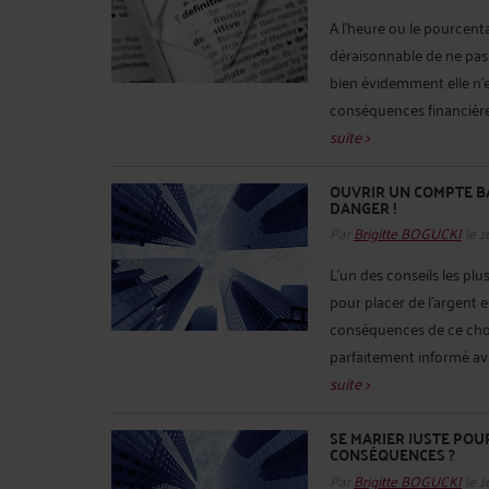
A l’heure ou le pourcenta
déraisonnable de ne pas
bien évidemment elle n’e
conséquences financières
suite >
OUVRIR UN COMPTE B
DANGER !
Par
Brigitte BOGUCKI
le 1
L’un des conseils les pl
pour placer de l’argent 
conséquences de ce choix
parfaitement informé avan
suite >
SE MARIER JUSTE POU
CONSÉQUENCES ?
Par
Brigitte BOGUCKI
le 1