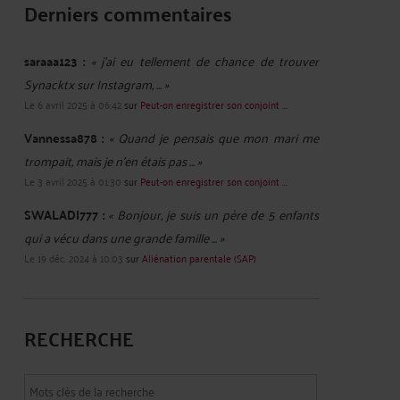
Derniers commentaires
saraaa123 :
« j'ai eu tellement de chance de trouver
Synacktx sur Instagram, ... »
Le 6 avril 2025 à 06:42
sur
Peut-on enregistrer son conjoint ...
Vannessa878 :
« Quand je pensais que mon mari me
trompait, mais je n'en étais pas ... »
Le 3 avril 2025 à 01:30
sur
Peut-on enregistrer son conjoint ...
SWALADI777 :
« Bonjour, je suis un père de 5 enfants
qui a vécu dans une grande famille ... »
Le 19 déc. 2024 à 10:03
sur
Aliénation parentale (SAP)
RECHERCHE