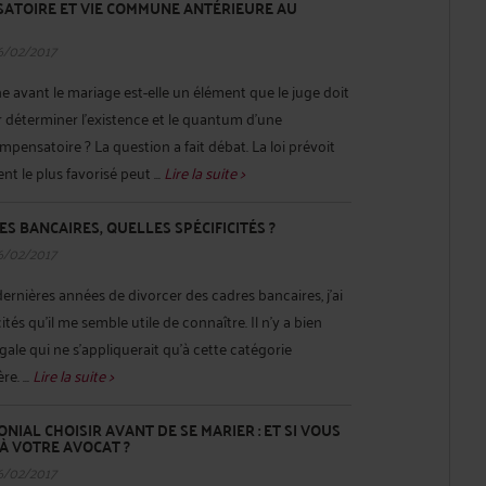
ATOIRE ET VIE COMMUNE ANTÉRIEURE AU
6/02/2017
avant le mariage est-elle un élément que le juge doit
déterminer l’existence et le quantum d’une
pensatoire ? La question a fait débat. La loi prévoit
t le plus favorisé peut ...
Lire la suite >
S BANCAIRES, QUELLES SPÉCIFICITÉS ?
6/02/2017
dernières années de divorcer des cadres bancaires, j’ai
ités qu’il me semble utile de connaître. Il n’y a bien
ale qui ne s’appliquerait qu’à cette catégorie
e. ...
Lire la suite >
NIAL CHOISIR AVANT DE SE MARIER : ET SI VOUS
À VOTRE AVOCAT ?
6/02/2017