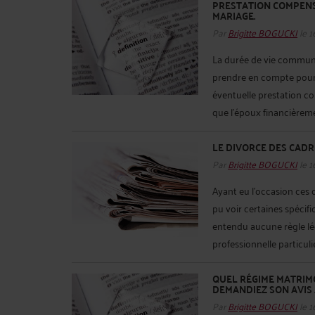
PRESTATION COMPENS
MARIAGE.
Par
Brigitte BOGUCKI
le 1
La durée de vie commune 
prendre en compte pour 
éventuelle prestation com
que l’époux financièremen
LE DIVORCE DES CADRE
Par
Brigitte BOGUCKI
le 1
Ayant eu l’occasion ces 
pu voir certaines spécific
entendu aucune règle lég
professionnelle particulièr
QUEL RÉGIME MATRIMO
DEMANDIEZ SON AVIS 
Par
Brigitte BOGUCKI
le 1