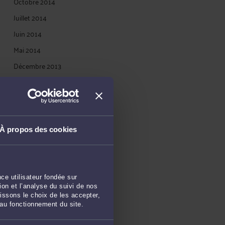
Octobre 2014
Juillet 2014
Juin 2014
Mai 2014
Décembre 2013
Novembre 2013
Octobre 2013
Septembre 2013
Juillet 2013
À propos des cookies
Juin 2013
Avril 2013
Mars 2013
ce utilisateur fondée sur
on et l’analyse du suivi de nos
Février 2013
issons le choix de les accepter,
 au fonctionnement du site.
Janvier 2013