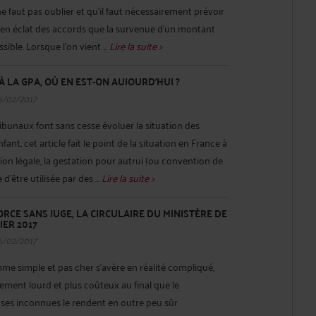
 ne faut pas oublier et qu’il faut nécessairement prévoir
r en éclat des accords que la survenue d’un montant
ble. Lorsque l’on vient ...
Lire la suite >
À LA GPA, OÙ EN EST-ON AUJOURD’HUI ?
6/02/2017
ribunaux font sans cesse évoluer la situation des
ant, cet article fait le point de la situation en France à
ction légale, la gestation pour autrui (ou convention de
’être utilisée par des ...
Lire la suite >
ORCE SANS JUGE, LA CIRCULAIRE DU MINISTÈRE DE
IER 2017
6/02/2017
e simple et pas cher s’avère en réalité compliqué,
ement lourd et plus coûteux au final que le
ses inconnues le rendent en outre peu sûr