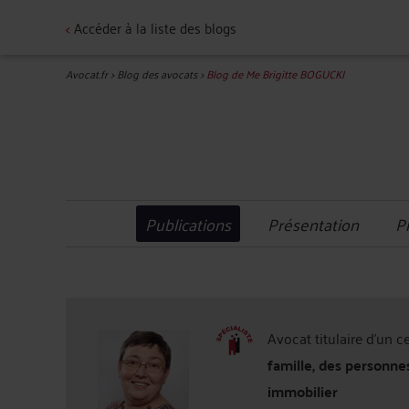
<
Accéder à la liste des blogs
Avocat.fr
>
Blog des avocats
>
Blog de Me Brigitte BOGUCKI
Publications
Présentation
P
Avocat titulaire d'un c
famille, des personne
immobilier