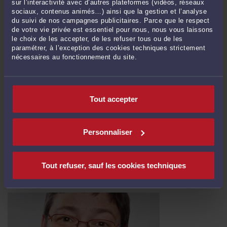
sur l’interactivité avec d’autres plateformes (vidéos, réseaux
sociaux, contenus animés…) ainsi que la gestion et l’analyse
du suivi de nos campagnes publicitaires. Parce que le respect
de votre vie privée est essentiel pour nous, nous vous laissons
le choix de les accepter, de les refuser tous ou de les
paramétrer, à l’exception des cookies techniques strictement
nécessaires au fonctionnement du site.
PMA, L'AVIS DE LA COUR DE CASSATION ET SES CONSÉQUENCES
PRATIQUES
Tout accepter
Par
Brigitte BOGUCKI
A la suite des arrêts de la Cour de Cassation qui concernaient la GPA et
Personnaliser
considéraient que "la fraude corrompt tout" avait pour conséquence le refus de
toute reconnaissance d'état civil français des enfants issus de GPA, la question
se posait du risque de voir appliquer ce même principe aux adoptions de
Tout refuser, sauf les cookies techniques
couples de femmes de l'enfant de l'une d'elle né par ...
Lire la suite >