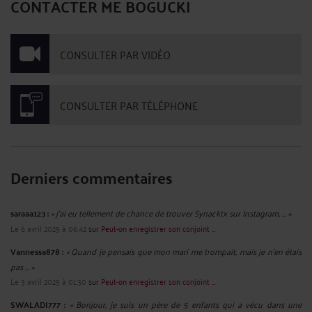
CONTACTER ME BOGUCKI
CONSULTER PAR VIDÉO
CONSULTER PAR TÉLÉPHONE
Derniers commentaires
saraaa123 :
« j'ai eu tellement de chance de trouver Synacktx sur Instagram, ... »
Le 6 avril 2025 à 06:42
sur
Peut-on enregistrer son conjoint ...
Vannessa878 :
« Quand je pensais que mon mari me trompait, mais je n'en étais
pas ... »
Le 3 avril 2025 à 01:30
sur
Peut-on enregistrer son conjoint ...
SWALADI777 :
« Bonjour, je suis un père de 5 enfants qui a vécu dans une