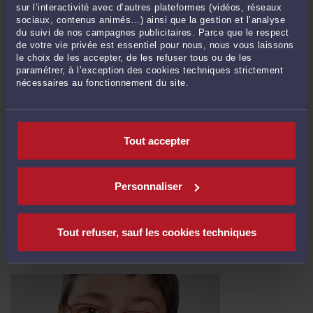
sur l’interactivité avec d’autres plateformes (vidéos, réseaux
sociaux, contenus animés…) ainsi que la gestion et l’analyse
du suivi de nos campagnes publicitaires. Parce que le respect
de votre vie privée est essentiel pour nous, nous vous laissons
le choix de les accepter, de les refuser tous ou de les
paramétrer, à l’exception des cookies techniques strictement
nécessaires au fonctionnement du site.
Tout accepter
TROP C'EST TROP
Par
Brigitte BOGUCKI
Une fois n'est pas coutume, je me dois de réagir aux dérives de ces derniers
Personnaliser
jours tant de certains politiques que du journal minute. Quand un maire,
médecin par ailleurs, dit qu'il a déjà accouché des "gays femelles" Quand un
député maire ose dire à propos des roms "Comme quoi, Hitler n'en a peut-être
Tout refuser, sauf les cookies techniques
pas tué assez...". Quand un maire déclare ...
Lire la suite >