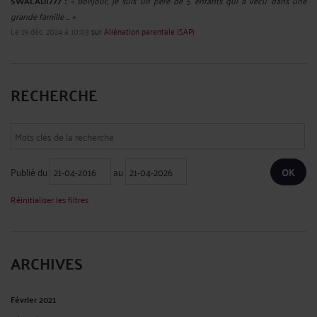
SWALADI777 :
« Bonjour, je suis un père de 5 enfants qui a vécu dans une
grande famille ... »
Le 19 déc. 2024 à 10:03
sur
Aliénation parentale (SAP)
RECHERCHE
Publié du
au
Réinitialiser les filtres
ARCHIVES
Février 2021