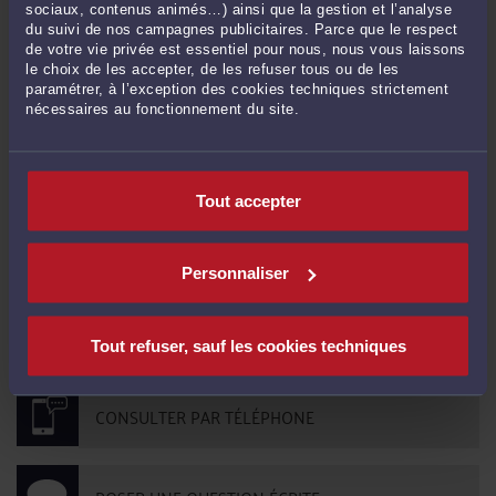
sociaux, contenus animés…) ainsi que la gestion et l’analyse
Le mot « avocat » peut impressionner : jargon juridique, règles complexes, peur
du suivi de nos campagnes publicitaires. Parce que le respect
du coût ou de « judiciariser » un conflit. Pourtant, que vous soyez en phase
de votre vie privée est essentiel pour nous, nous vous laissons
amiable ou en plein contentieux, l’avocat est un véritable allié. Voici 10 raisons
le choix de les accepter, de les refuser tous ou de les
concrètes de ne pas attendre pour le solliciter : 1) Un ...
Lire la suite >
paramétrer, à l’exception des cookies techniques strictement
nécessaires au fonctionnement du site.
CONTACTER ME DE LA SOUDIERE
Tout accepter
PRENDRE RDV EN CABINET
Personnaliser
CONSULTER PAR VIDÉO
Tout refuser, sauf les cookies techniques
CONSULTER PAR TÉLÉPHONE