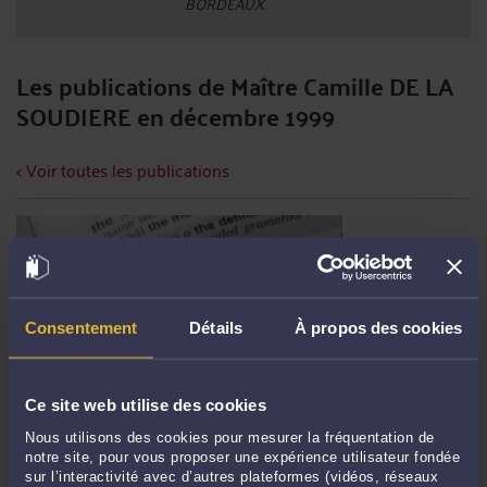
BORDEAUX
Les publications de Maître Camille DE LA
SOUDIERE en décembre 1999
< Voir toutes les publications
Consentement
Détails
À propos des cookies
Ce site web utilise des cookies
10 BONNES RAISONS DE FAIRE APPEL À UN AVOCAT
Nous utilisons des cookies pour mesurer la fréquentation de
notre site, pour vous proposer une expérience utilisateur fondée
Par
Camille DE LA SOUDIERE
le 14/01/2026
sur l’interactivité avec d’autres plateformes (vidéos, réseaux