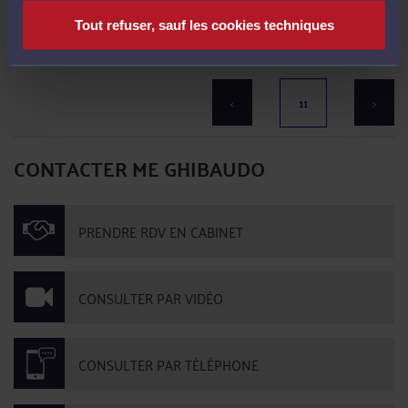
subit une lipectomie avec une hospitalisation du 18 au 30 janvier 2005. Elle est
en arrêt maladie ...
Lire la suite >
Tout refuser, sauf les cookies techniques
Il n'y a plus d'élément à afficher
<
11
>
CONTACTER ME GHIBAUDO
PRENDRE RDV EN CABINET
CONSULTER PAR VIDÉO
CONSULTER PAR TÉLÉPHONE