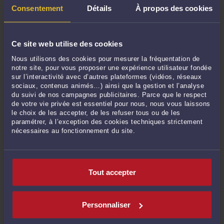
décision de Justice rendue par la Cour Administrative de Marseille. En effet, le 13
Consentement
Détails
À propos des cookies
novembre 2012, la Cour Administrative d'appel de Marseille a annulé l'arrêté du
13 avril 2004 en tant qu'il a autorisé la société SUD EST ASSAINISSEMENT à
mettre en place un dispositif ...
Lire la suite >
Ce site web utilise des cookies
Nous utilisons des cookies pour mesurer la fréquentation de
notre site, pour vous proposer une expérience utilisateur fondée
sur l’interactivité avec d’autres plateformes (vidéos, réseaux
sociaux, contenus animés…) ainsi que la gestion et l’analyse
du suivi de nos campagnes publicitaires. Parce que le respect
de votre vie privée est essentiel pour nous, nous vous laissons
le choix de les accepter, de les refuser tous ou de les
paramétrer, à l’exception des cookies techniques strictement
nécessaires au fonctionnement du site.
OBLIGATION D'INFORMATION ET LISTE EXHAUSTIVE DES
RISQUES
Tout accepter
Par
Carole GHIBAUDO
Par un arrêt en date du 6 février 2013 n°12.17.423 la Première Chambre Civile de
la Cour de Cassation a rendu une décision importante en matière d'étendue
Personnaliser
d'obligation d'information. Le cas d'espèce : Le 19 janvier 2005, une patiente