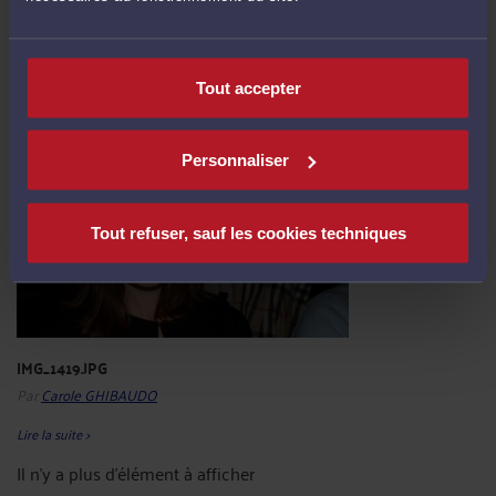
IMG_1424.JPG
Par
Carole GHIBAUDO
Tout accepter
Lire la suite >
Personnaliser
Tout refuser, sauf les cookies techniques
IMG_1419.JPG
Par
Carole GHIBAUDO
Lire la suite >
Il n'y a plus d'élément à afficher