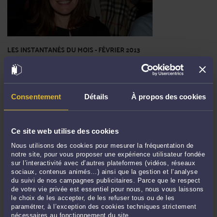
LES INSTANTANÉS DU MOIS - FÉVRIER 2013
Par
Carole GHIBAUDO
Il s'agira désormais des instantanés du mois que je veux, quand je veux. Cette
rubrique ne sera pas mensuelle, elle sera au gré d'une opportunité. Alors voici
Consentement
Détails
À propos des cookies
quelques couleurs vives et chaudes que je ne me lasse de contempler. Les
archives étaient là.
Lire la suite >
Ce site web utilise des cookies
Nous utilisons des cookies pour mesurer la fréquentation de
notre site, pour vous proposer une expérience utilisateur fondée
sur l’interactivité avec d’autres plateformes (vidéos, réseaux
sociaux, contenus animés…) ainsi que la gestion et l’analyse
du suivi de nos campagnes publicitaires. Parce que le respect
de votre vie privée est essentiel pour nous, nous vous laissons
le choix de les accepter, de les refuser tous ou de les
paramétrer, à l’exception des cookies techniques strictement
nécessaires au fonctionnement du site.