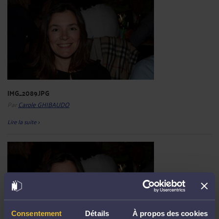
IMG_2089.JPG
Par
Carole GHIBAUDO
Lire la suite >
Consentement
Détails
À propos des cookies