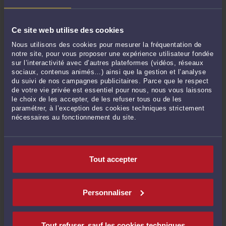
IMG_2090.JPG
Ce site web utilise des cookies
Par
Carole GHIBAUDO
Nous utilisons des cookies pour mesurer la fréquentation de
Lire la suite >
notre site, pour vous proposer une expérience utilisateur fondée
sur l’interactivité avec d’autres plateformes (vidéos, réseaux
sociaux, contenus animés…) ainsi que la gestion et l’analyse
du suivi de nos campagnes publicitaires. Parce que le respect
de votre vie privée est essentiel pour nous, nous vous laissons
le choix de les accepter, de les refuser tous ou de les
paramétrer, à l’exception des cookies techniques strictement
nécessaires au fonctionnement du site.
Tout accepter
IMG_2091.JPG
Par
Carole GHIBAUDO
Personnaliser
Lire la suite >
Tout refuser, sauf les cookies techniques