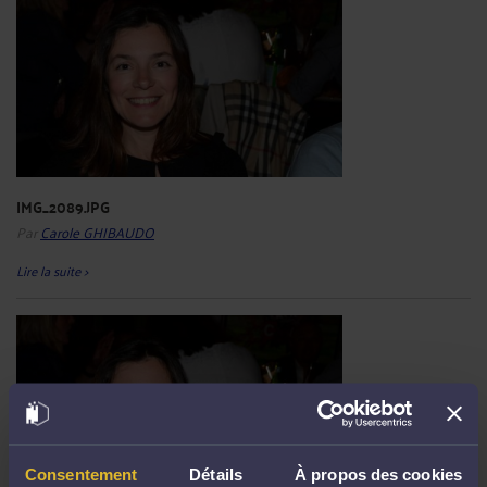
IMG_2089.JPG
Par
Carole GHIBAUDO
Lire la suite >
Consentement
Détails
À propos des cookies