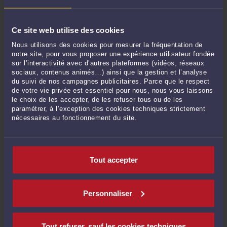
IMG_2090.JPG
Ce site web utilise des cookies
Par
Carole GHIBAUDO
Nous utilisons des cookies pour mesurer la fréquentation de
Lire la suite >
notre site, pour vous proposer une expérience utilisateur fondée
sur l’interactivité avec d’autres plateformes (vidéos, réseaux
sociaux, contenus animés…) ainsi que la gestion et l’analyse
du suivi de nos campagnes publicitaires. Parce que le respect
de votre vie privée est essentiel pour nous, nous vous laissons
le choix de les accepter, de les refuser tous ou de les
paramétrer, à l’exception des cookies techniques strictement
nécessaires au fonctionnement du site.
Tout accepter
IMG_2091.JPG
Par
Carole GHIBAUDO
Personnaliser
Lire la suite >
Tout refuser, sauf les cookies techniques