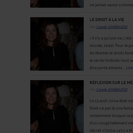
ne jamais savoir comment d
LE DROIT À LA VIE
Par
Carole GHIBAUDO
« Il n'y a qu'une vie, c'e
morale, 1949). Pour le jur
les libertés et droits f
la vie de l'individu tout 
être porté atteinte ...
Lire
RÉFLEXION SUR LE MÉ
Par
Carole GHIBAUDO
Le 13 août 2004 était vot
N'est-ce pas là une fantai
notamment lorsque ce jou
d'un congé tellement mér
décret n°2004-1453 a été 