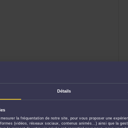
Détails
ies
mesurer la fréquentation de notre site, pour vous proposer une expérien
ateformes (vidéos, réseaux sociaux, contenus animés…) ainsi que la gesti