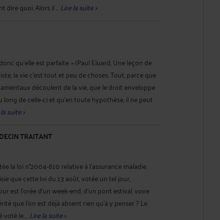
ire quoi. Alors il ...
Lire la suite >
st donc qu'elle est parfaite. » (Paul Eluard, Une leçon de
iste, la vie c'est tout et peu de choses. Tout, parce que
ondamentaux découlent de la vie, que le droit enveloppe
au long de celle-ci et qu'en toute hypothèse, il ne peut
 la suite >
DECIN TRAITANT
ée la loi n°2004-810 relative à l'assurance maladie.
sie que cette loi du 13 août, votée un tel jour,
r est l'orée d'un week-end, d'un pont estival, voire
ité que l'on est déjà absent rien qu'à y penser ? Le
voté le ...
Lire la suite >