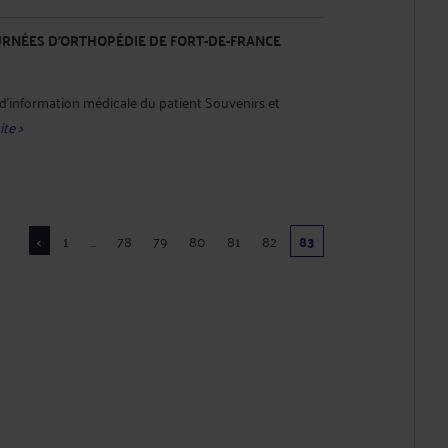
URNÉES D'ORTHOPÉDIE DE FORT-DE-FRANCE
 d'information médicale du patient Souvenirs et
ite >
<
1
...
78
79
80
81
82
83