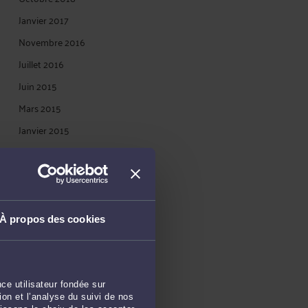
Janvier 2017
Novembre 2016
Juillet 2016
Juin 2015
Mars 2015
Janvier 2015
Novembre 2014
Juin 2014
Mai 2014
Février 2014
À propos des cookies
Janvier 2014
Décembre 2013
Novembre 2013
ce utilisateur fondée sur
on et l’analyse du suivi de nos
Septembre 2013