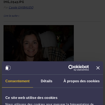
IMG_0543.JPG
Par
Carole GHIBAUDO
Lire la suite >
IMG_0546.JPG
Par
Carole GHIBAUDO
Consentement
Détails
À propos des cookies
Lire la suite >
Ce site web utilise des cookies
Nous utilisons des cookies pour mesurer la fréquentation de