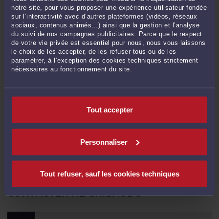
notre site, pour vous proposer une expérience utilisateur fondée
sur l’interactivité avec d’autres plateformes (vidéos, réseaux
sociaux, contenus animés…) ainsi que la gestion et l’analyse
du suivi de nos campagnes publicitaires. Parce que le respect
de votre vie privée est essentiel pour nous, nous vous laissons
le choix de les accepter, de les refuser tous ou de les
paramétrer, à l’exception des cookies techniques strictement
nécessaires au fonctionnement du site.
IMG_0557.JPG
Par
Carole GHIBAUDO
Tout accepter
Lire la suite >
Il n'y a plus d'élément à afficher
Personnaliser
<
15
>
Tout refuser, sauf les cookies techniques
CONTACTER ME GHIBAUDO