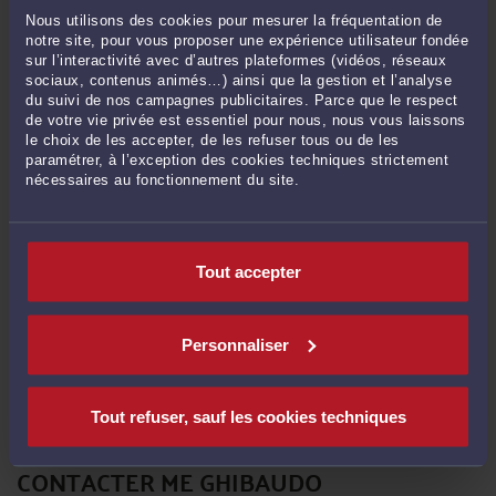
Nous utilisons des cookies pour mesurer la fréquentation de
notre site, pour vous proposer une expérience utilisateur fondée
sur l’interactivité avec d’autres plateformes (vidéos, réseaux
sociaux, contenus animés…) ainsi que la gestion et l’analyse
du suivi de nos campagnes publicitaires. Parce que le respect
de votre vie privée est essentiel pour nous, nous vous laissons
le choix de les accepter, de les refuser tous ou de les
LA CRCI ET LA CCI
paramétrer, à l’exception des cookies techniques strictement
Par
Carole GHIBAUDO
nécessaires au fonctionnement du site.
Un décret n°2012-298 du 2 mars 2012 est venu modifié le dispositif de règlement
amiable des accidents médicaux, des affections iatrogènes et des infections
nosocomiales. Uns des principales mesures et de supprimer la référence
Tout accepter
régionale ou interrégionale pour permettre la création de commissions
supplémentaires dans une même région, ceci pour ...
Lire la suite >
Il n'y a plus d'élément à afficher
Personnaliser
<
18
>
Tout refuser, sauf les cookies techniques
CONTACTER ME GHIBAUDO