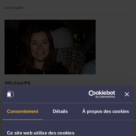
Lire la suite >
IMG_0223.JPG
Par
Carole GHIBAUDO
Lire la suite >
Consentement
Détails
À propos des cookies
Ce site web utilise des cookies