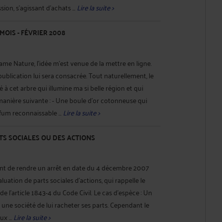
ion, s'agissant d'achats ...
Lire la suite >
MOIS - FÉVRIER 2008
me Nature, l'idée m'est venue de la mettre en ligne.
ublication lui sera consacrée. Tout naturellement, le
é à cet arbre qui illumine ma si belle région et qui
 manière suivante : - Une boule d'or cotonneuse qui
rfum reconnaissable ...
Lire la suite >
S SOCIALES OU DES ACTIONS
ent de rendre un arrêt en date du 4 décembre 2007
valuation de parts sociales d'actions, qui rappelle le
de l'article 1843-4 du Code Civil. Le cas d'espèce : Un
une société de lui racheter ses parts. Cependant le
x ...
Lire la suite >