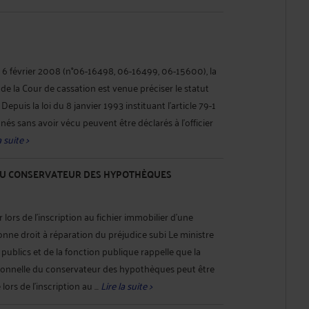
le 6 février 2008 (n°06-16498, 06-16499, 06-15600), la
de la Cour de cassation est venue préciser le statut
Depuis la loi du 8 janvier 1993 instituant l'article 79-1
s nés sans avoir vécu peuvent être déclarés à l'officier
a suite >
DU CONSERVATEUR DES HYPOTHÈQUES
lors de l'inscription au fichier immobilier d'une
nne droit à réparation du préjudice subi Le ministre
ublics et de la fonction publique rappelle que la
ersonnelle du conservateur des hypothèques peut être
ors de l'inscription au ...
Lire la suite >