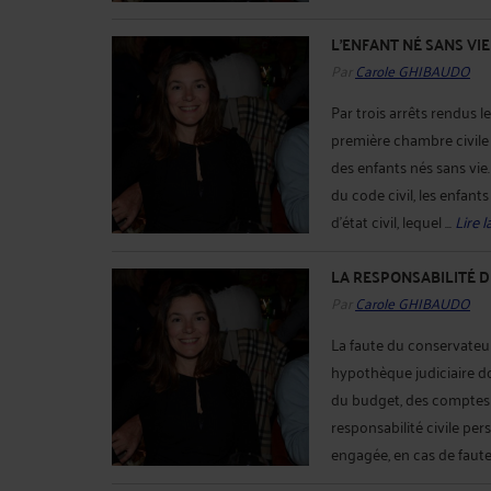
L'ENFANT NÉ SANS VIE
Par
Carole GHIBAUDO
Par trois arrêts rendus 
première chambre civile 
des enfants nés sans vie. 
du code civil, les enfant
d'état civil, lequel ...
Lire l
LA RESPONSABILITÉ 
Par
Carole GHIBAUDO
La faute du conservateur 
hypothèque judiciaire do
du budget, des comptes p
responsabilité civile p
engagée, en cas de faute l