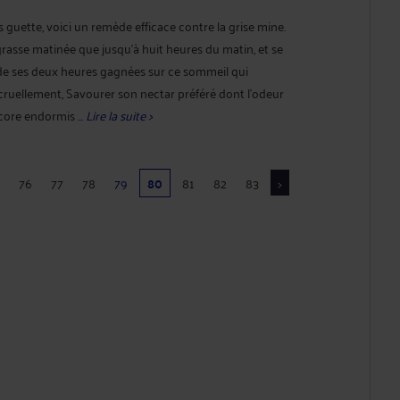
 guette, voici un remède efficace contre la grise mine.
 grasse matinée que jusqu'à huit heures du matin, et se
r de ses deux heures gagnées sur ce sommeil qui
uellement, Savourer son nectar préféré dont l'odeur
core endormis ...
Lire la suite >
76
77
78
79
80
81
82
83
>