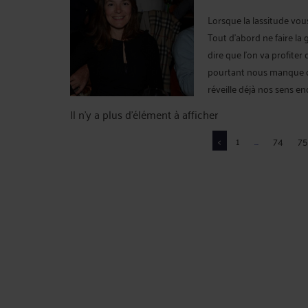
Lorsque la lassitude vous
Tout d'abord ne faire la
dire que l'on va profite
pourtant nous manque cr
réveille déjà nos sens en
Il n'y a plus d'élément à afficher
<
1
...
74
75