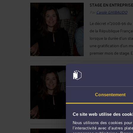
STAGE EN ENTREPRIS
Par
Carole GHIBAUDO
Le décret n°2008-96 du 31
de la République Français
lorsque la durée d'un sta
une gratification d'un 
premier mois de stage. Ell
EST-CE BIEN UTILE ?
Par
Carole GHIBAUDO
Le décret n°2008-107 du 
Judiciaire vient d'être p
Consentement
février 2008. Il prévoit
l'enfance, chaque fois qu'
Ce site web utilise des cook
établit un rapport sur le .
Nous utilisons des cookies pour 
l’interactivité avec d’autres pl
EXPERTISE ET OPPOSA