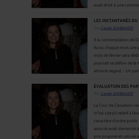
avait droit à une commiss
LES INSTANTANÉS DU 
Par
Carole GHIBAUDO
A la contemplation de Da
Aussi, chaque mois une p
mois de février sera dédi
pourrait se définir de la
attire le regard ; - Un pa
ÉVALUATION DES PART
Par
Carole GHIBAUDO
La Cour de Cassation vi
(n°06-13912) relatif à l'é
caractère d'ordre public 
associé avait demandé à 
prix proposé et calculé au