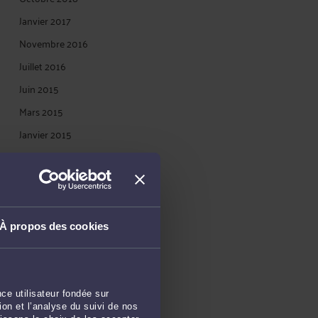
Janvier 2017
Novembre 2016
Juillet 2016
Juin 2015
Mars 2015
Janvier 2015
Novembre 2014
Juin 2014
Mai 2014
Février 2014
À propos des cookies
Janvier 2014
Décembre 2013
Novembre 2013
ce utilisateur fondée sur
on et l’analyse du suivi de nos
Septembre 2013