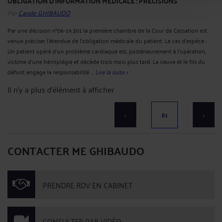
OBLIGATION D'INFORMATION MÉDICALE : PRÉCISIONS
Par
Carole GHIBAUDO
Par une décision n°06-19.301 la première chambre de la Cour de Cassation est
venue préciser l'étendue de l'obligation médicale du patient. Le cas d'espèce :
Un patient opéré d'un problème cardiaque est, postérieurement à l'opération,
victime d'une hémiplégie et décède trois mois plus tard. La veuve et le fils du
défunt engage la responsabilité ...
Lire la suite >
Il n'y a plus d'élément à afficher
<
81
>
CONTACTER ME GHIBAUDO
PRENDRE RDV EN CABINET
CONSULTER PAR VIDÉO