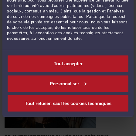
notre site, pour vous proposer une expérience utilisateur fondée
sur l’interactivité avec d’autres plateformes (vidéos, réseaux
sociaux, contenus animés…) ainsi que la gestion et l’analyse
CHARADE
du suivi de nos campagnes publicitaires. Parce que le respect
de votre vie privée est essentiel pour nous, nous vous laissons
Par
Carole GHIBAUDO
le choix de les accepter, de les refuser tous ou de les
paramétrer, à l’exception des cookies techniques strictement
Confrères blogueurs, n'avez vous pas remarqué que votre public naissant se
nécessaires au fonctionnement du site.
dirige inéluctablement vers vos billets d'humeur et autres articles amusants
plutôt que vers ce travail juridique que vous avez mis trois jours pénibles à
écrire au terme d'une analyse longue et douloureuse, avec insomnie chronique
ou flash nocturne d'une telle intensité qu'il ...
Lire la suite >
Tout accepter
Personnaliser
Tout refuser, sauf les cookies techniques