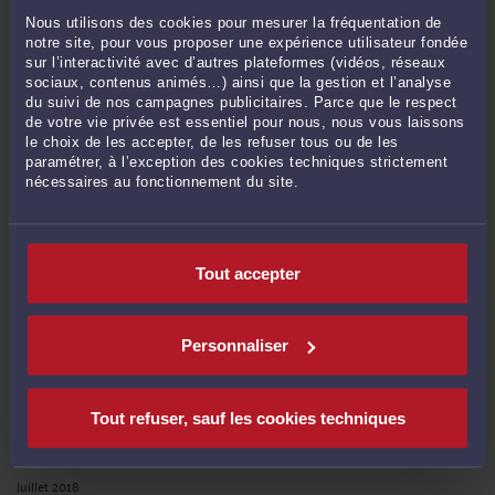
Mai 2020
Nous utilisons des cookies pour mesurer la fréquentation de
Avril 2020
notre site, pour vous proposer une expérience utilisateur fondée
sur l’interactivité avec d’autres plateformes (vidéos, réseaux
Mars 2020
sociaux, contenus animés…) ainsi que la gestion et l’analyse
Février 2020
du suivi de nos campagnes publicitaires. Parce que le respect
de votre vie privée est essentiel pour nous, nous vous laissons
Janvier 2020
le choix de les accepter, de les refuser tous ou de les
Décembre 2019
paramétrer, à l’exception des cookies techniques strictement
nécessaires au fonctionnement du site.
Novembre 2019
Octobre 2019
Juillet 2019
Tout accepter
Mai 2019
Avril 2019
Mars 2019
Personnaliser
Janvier 2019
Décembre 2018
Tout refuser, sauf les cookies techniques
Novembre 2018
Octobre 2018
Juillet 2018