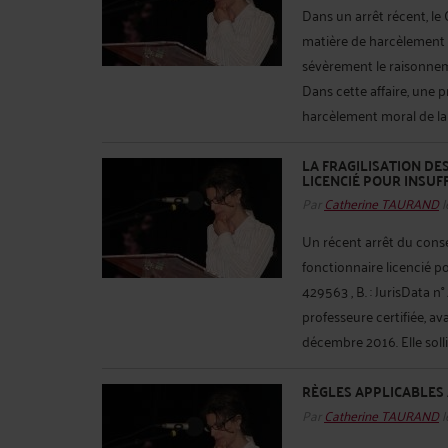
Dans un arrêt récent, le 
matière de harcèlement 
sévèrement le raisonnem
Dans cette affaire, une p
harcèlement moral de la 
LA FRAGILISATION DE
LICENCIÉ POUR INSU
Par
Catherine TAURAND
l
Un récent arrêt du conseil
fonctionnaire licencié p
429563 , B. : JurisData n
professeure certifiée, av
décembre 2016. Elle sollici
RÈGLES APPLICABLES 
Par
Catherine TAURAND
l