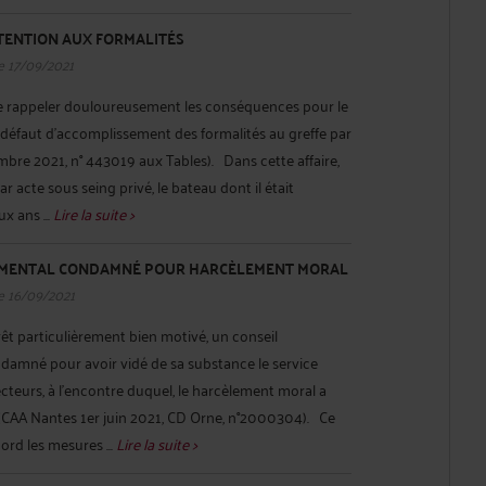
TTENTION AUX FORMALITÉS
e 17/09/2021
 de rappeler douloureusement les conséquences pour le
défaut d’accomplissement des formalités au greffe par
mbre 2021, n° 443019 aux Tables). Dans cette affaire,
r acte sous seing privé, le bateau dont il était
x ans ...
Lire la suite >
EMENTAL CONDAMNÉ POUR HARCÈLEMENT MORAL
e 16/09/2021
êt particulièrement bien motivé, un conseil
damné pour avoir vidé de sa substance le service
recteurs, à l’encontre duquel, le harcèlement moral a
CAA Nantes 1er juin 2021, CD Orne, n°2000304). Ce
ord les mesures ...
Lire la suite >