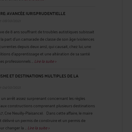
RE: AVANCÉE JURISPRUDENTIELLE
e 08/10/2021
ève de 8 ans souffrant de troubles autistiques subissait
la part d’un camarade de classe de son âge (violences
urrentes depuis deux ans), qui causait, chez lui, une
tions d'apprentissage et une altération de sa santé
s professionnels ...
Lire la suite >
SME ET DESTINATIONS MULTIPLES DE LA
e 04/10/2021
u un arrêt assez surprenant concernant les règles
 aux constructions comprenant plusieurs destinations
57, Cne Neuilly-Plaisance). Dans cette affaire, le maire
it délivré un permis de construire et un permis de
ur changer la ...
Lire la suite >