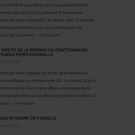
Conseil d’Etat rappelle les principes applicables en
moral dans la fonction publique et sanctionne
ent des juges d’appel (CE 26 janvier 2021, n° 432846)
rofesseure estimait avoir subi une situation de
part des proviseurs ...
Lire la suite >
S DROITS DE LA DÉFENSE DU FONCTIONNAIRE
FFISANCE PROFESSIONNELLE
e 19/01/2021
 d’Etat vient fragiliser les droits de la défense du
our insuffisance professionnelle (CE 9 octobre 2020, n°
° 2020-015824). Dans cette affaire, une enseignante,
ait été licenciée pour insuffisance professionnelle le 12
tait ...
Lire la suite >
AUX DIVISIONS DE PARCELLE
e 14/01/2021