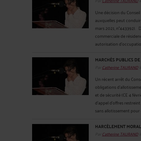
Par
Catherine TAURAND
l
Une décision du Conseil
auxquelles peut conduir
mars 2021, n°443392). Da
commerciale de résidenc
autorisation d'occupati
MARCHÉS PUBLICS DE
Par
Catherine TAURAND
l
Un récent arrêt du Conse
obligations d’allotissem
et de sécurité (CE 4 fév
d'appel d'offres restrein
sans allotissement pour d
HARCÈLEMENT MORAL
Par
Catherine TAURAND
l