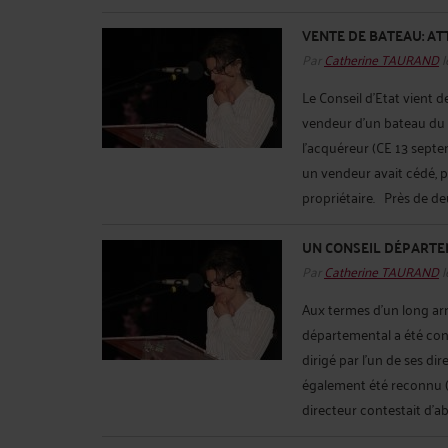
VENTE DE BATEAU: A
Par
Catherine TAURAND
l
Le Conseil d’Etat vient
vendeur d’un bateau du 
l’acquéreur (CE 13 septe
un vendeur avait cédé, pa
propriétaire. Près de deu
UN CONSEIL DÉPART
Par
Catherine TAURAND
l
Aux termes d’un long arr
départemental a été con
dirigé par l’un de ses di
également été reconnu (
directeur contestait d’ab