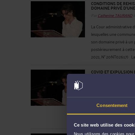
CONDITIONS DE REMIS
DOMAINE PRIVÉ D'UN
Par
Catherine TAURAND
l
La Cour administrative d
lesquelles une commune 
son domaine privé à un p
postérieurement à cette 
2021, N° 20NT02617) La c
COVID ET EXPULSION
Par
Catherine TAURAND
l
Le contexte sanitaire li
ples mesures nécessaires
sur un terrain. C’est ce 
Consentement
Paris (CAA Paris 30 avri
voyage s’étaient ...
Lire la
Ce site web utilise des cook
Nous utilisons des cookies pour 