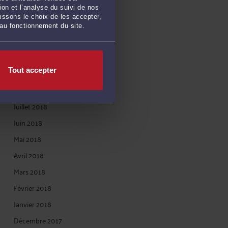
Avril 2019
on et l’analyse du suivi de nos
issons le choix de les accepter,
Mars 2019
 au fonctionnement du site.
Janvier 2019
Décembre 2018
Tout accepter
Novembre 2018
Octobre 2018
Juillet 2018
Juin 2018
Mai 2018
Avril 2018
Mars 2018
Février 2018
Janvier 2018
Décembre 2017