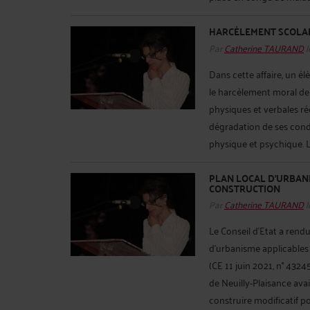
HARCÈLEMENT SCOLAI
Par
Catherine TAURAND
l
Dans cette affaire, un él
le harcèlement moral de 
physiques et verbales réc
dégradation de ses condi
physique et psychique. Le
PLAN LOCAL D'URBANI
CONSTRUCTION
Par
Catherine TAURAND
l
Le Conseil d’Etat a rend
d’urbanisme applicables
(CE 11 juin 2021, n° 4324
de Neuilly-Plaisance ava
construire modificatif po