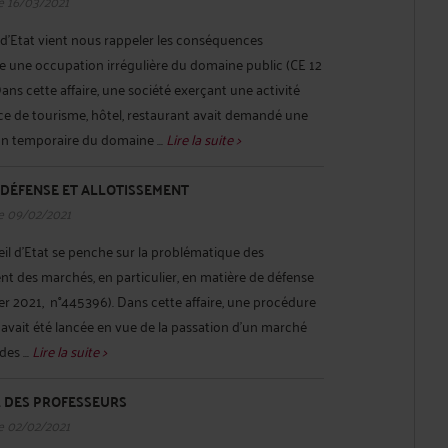
e 16/03/2021
 d’Etat vient nous rappeler les conséquences
e une occupation irrégulière du domaine public (CE 12
ns cette affaire, une société exerçant une activité
e de tourisme, hôtel, restaurant avait demandé une
on temporaire du domaine ...
Lire la suite >
 DÉFENSE ET ALLOTISSEMENT
e 09/02/2021
il d’Etat se penche sur la problématique des
ent des marchés, en particulier, en matière de défense
rier 2021, n°445396). Dans cette affaire, une procédure
t avait été lancée en vue de la passation d'un marché
es ...
Lire la suite >
 DES PROFESSEURS
e 02/02/2021