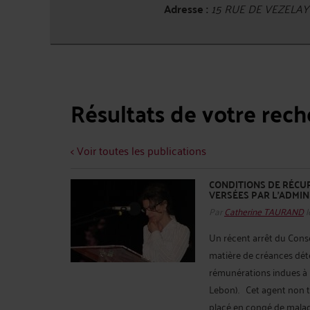
Adresse :
15 RUE DE VEZELAY
Résultats de votre rec
< Voir toutes les publications
CONDITIONS DE RÉCU
VERSÉES PAR L'ADMIN
Par
Catherine TAURAND
l
Un récent arrêt du Consei
matière de créances dét
rémunérations indues à l
Lebon). Cet agent non ti
placé en congé de maladi