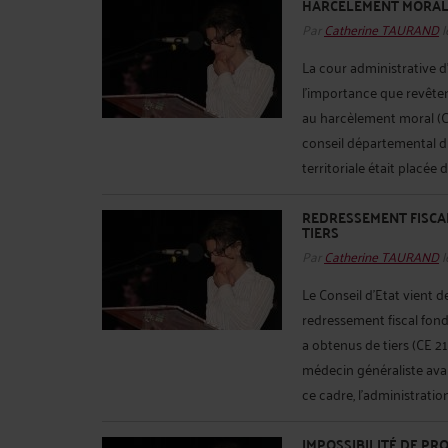
HARCÈLEMENT MORAL 
Par
Catherine TAURAND
l
La cour administrative d
l’importance que revêtent
au harcèlement moral (
conseil départemental du
territoriale était placée d
REDRESSEMENT FISCA
TIERS
Par
Catherine TAURAND
l
Le Conseil d’Etat vient d
redressement fiscal fond
a obtenus de tiers (CE 2
médecin généraliste avait
ce cadre, l'administration
IMPOSSIBILITÉ DE PR