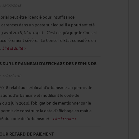
e 12/07/2018
torial peut être licencié pour insuffisance
 carences dans un poste sur lequel il a pourtant été
13 avril 2018, N° 410411). C’est ce qu’a jugé le Conseil
rticulièrement sévère. Le Conseil d’Etat considère en
..
Lire la suite >
 SUR LE PANNEAU D'AFFICHAGE DES PERMIS DE
e 12/07/2018
018 relatif au certificat d'urbanisme, au permis de
sations d'urbanisme et modifiant le code de
 du 2 juin 2018), l’obligation de mentionner sur le
permis de construire la date d’affichage en mairie
-16 du code de l’urbanisme) ...
Lire la suite >
POUR RETARD DE PAIEMENT