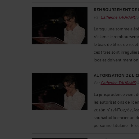
REMBOURSEMENT DE L
Par
Catherine TAURAND
l
Lorsqu'une somme a été 
réclame le remboursement
le biais de titres de re
ces titres sont irrégulier
locales doivent mentionne
AUTORISATION DE LIC
Par
Catherine TAURAND
l
La jurisprudence vient 
les autorisations de lic
2018n n° 17NT02767, Ass
souhaitait licencier un 
personnel titulaire. Elle