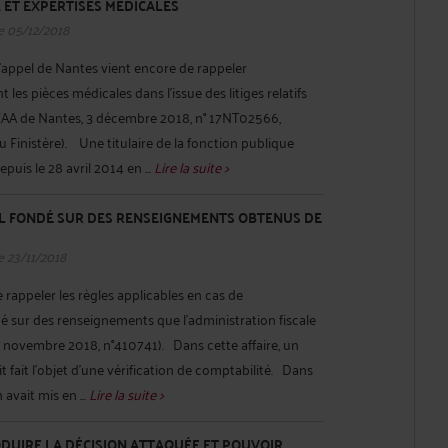
ET EXPERTISES MÉDICALES
e 05/12/2018
’appel de Nantes vient encore de rappeler
 les pièces médicales dans l’issue des litiges relatifs
CAA de Nantes, 3 décembre 2018, n° 17NT02566,
 Finistère). Une titulaire de la fonction publique
epuis le 28 avril 2014 en ...
Lire la suite >
L FONDÉ SUR DES RENSEIGNEMENTS OBTENUS DE
e 23/11/2018
e rappeler les règles applicables en cas de
é sur des renseignements que l’administration fiscale
1 novembre 2018, n°410741). Dans cette affaire, un
 fait l’objet d’une vérification de comptabilité. Dans
 avait mis en ...
Lire la suite >
ODUIRE LA DÉCISION ATTAQUÉE ET POUVOIR