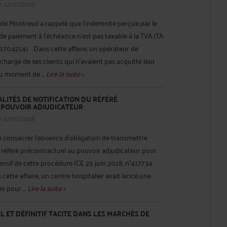
e 12/07/2018
f de Montreuil a rappelé que l'indemnité perçue par le
e paiement à l'échéance n'est pas taxable à la TVA (TA
n°1704214). Dans cette affaire, un opérateur de
 charge de ses clients qui n’avaient pas acquitté leur
u moment de ...
Lire la suite >
LITÉS DE NOTIFICATION DU RÉFÉRÉ
 POUVOIR ADJUDICATEUR
e 12/07/2018
de consacrer l’absence d’obligation de transmettre
 référé précontractuel au pouvoir adjudicateur pour
pensif de cette procédure (CE 25 juin 2018, n°417734
ette affaire, un centre hospitalier avait lancé une
s pour ...
Lire la suite >
 ET DÉFINITIF TACITE DANS LES MARCHÉS DE