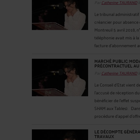
Par
Catherine TAURAND
l
Le tribunal administrati
créancier pour absence d
Montreuil 5 avril 2018, 
téléphonie avait mis à la
facture d'abonnement a
MARCHÉ PUBLIC: MODA
PRÉCONTRACTUEL AU
Par
Catherine TAURAND
l
Le Conseil d’Etat vient 
l’accusé de réception du
bénéficier de l'effet sus
SHAM aux Tables). Dans c
procédure d'appel d'offre
LE DÉCOMPTE GÉNÉRAL
TRAVAUX