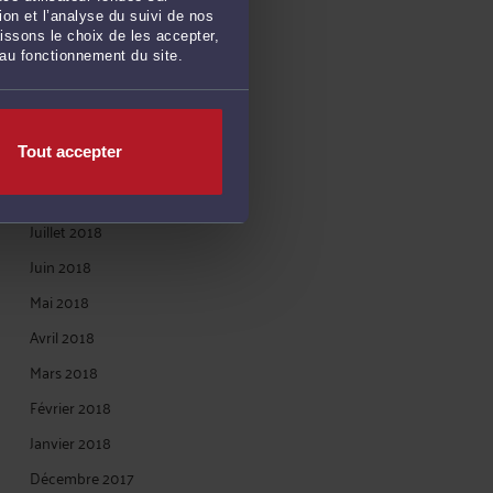
Avril 2019
on et l’analyse du suivi de nos
issons le choix de les accepter,
Mars 2019
 au fonctionnement du site.
Janvier 2019
Décembre 2018
Tout accepter
Novembre 2018
Octobre 2018
Juillet 2018
Juin 2018
Mai 2018
Avril 2018
Mars 2018
Février 2018
Janvier 2018
Décembre 2017