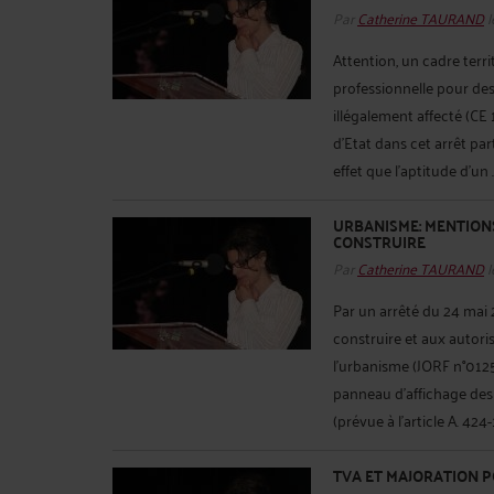
Par
Catherine TAURAND
l
Attention, un cadre terri
professionnelle pour des
illégalement affecté (CE 
d’Etat dans cet arrêt pa
effet que l’aptitude d’un .
URBANISME: MENTIONS
CONSTRUIRE
Par
Catherine TAURAND
l
Par un arrêté du 24 mai 2
construire et aux autori
l'urbanisme (JORF n°0125
panneau d’affichage des 
(prévue à l’article A. 424
TVA ET MAJORATION 