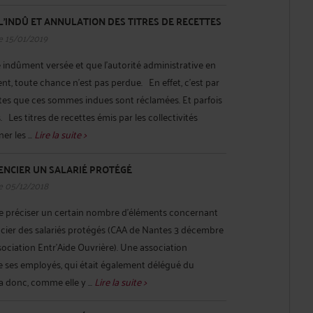
'INDÛ ET ANNULATION DES TITRES DE RECETTES
e 15/01/2019
indûment versée et que l'autorité administrative en
, toute chance n'est pas perdue. En effet, c'est par
cettes que ces sommes indues sont réclamées. Et parfois
s. Les titres de recettes émis par les collectivités
r les ...
Lire la suite >
ENCIER UN SALARIÉ PROTÉGÉ
e 05/12/2018
de préciser un certain nombre d’éléments concernant
encier des salariés protégés (CAA de Nantes 3 décembre
ociation Entr'Aide Ouvrière). Une association
de ses employés, qui était également délégué du
 a donc, comme elle y ...
Lire la suite >