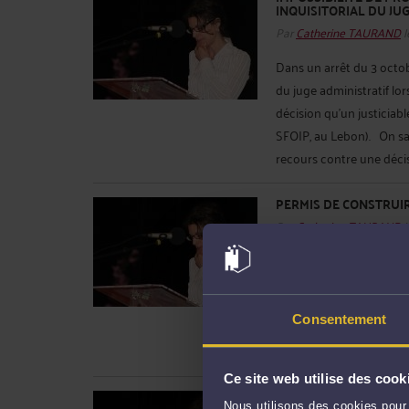
INQUISITORIAL DU JU
Par
Catherine TAURAND
l
Dans un arrêt du 3 octobr
du juge administratif lor
décision qu’un justiciab
SFOIP, au Lebon). On sai
recours contre une décisi
PERMIS DE CONSTRUIR
Par
Catherine TAURAND
l
La jurisprudence vient de
d’un projet de construct
octobre 2018, Cne d’Olet
Consentement
bénéficié d’un permis t
permis de construire a ét
Ce site web utilise des cook
LA CCI DE LYON CON
Nous utilisons des cookies pour 