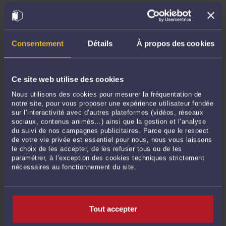
maître d'oeuvre et se retrouve ainsi tenu de la garantie décennale. "Attendu,
selon l'arrêt attaqué (Toulouse, 23 janvier 2017), que M. X..., qui a fait édifier un
bâtiment à usage industriel, a ...
Lire la suite >
Consentement
Détails
À propos des cookies
Ce site web utilise des cookies
Nous utilisons des cookies pour mesurer la fréquentation de
notre site, pour vous proposer une expérience utilisateur fondée
sur l’interactivité avec d’autres plateformes (vidéos, réseaux
sociaux, contenus animés…) ainsi que la gestion et l’analyse
du suivi de nos campagnes publicitaires. Parce que le respect
de votre vie privée est essentiel pour nous, nous vous laissons
le choix de les accepter, de les refuser tous ou de les
NE PAS DÉCLARER TROP TARD LE SINISTRE À L'ASSUREUR
DOMMAGES OUVRAGE !
paramétrer, à l’exception des cookies techniques strictement
nécessaires au fonctionnement du site.
Par
Christophe BUFFET
le 01/12/2019
Cet arrêt juge que le bénéficiaire de l'assurance dommages ouvrage ne doit pas
empêcher par une déclaration tardive du sinistre l'assureur dommages ouvrage
Tout accepter
de recourir contre les responsables du sinistre et leur assureur : "le fait que les
sociétés Dilisco et Natiocrédimurs pussent utilement ...
Lire la suite >