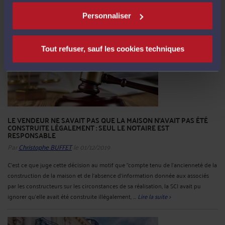
Personnaliser
Tout refuser, sauf les cookies techniques
LE VENDEUR NE SAVAIT PAS QUE LA MAISON N'AVAIT PAS ÉTÉ
CONSTRUITE LÉGALEMENT : SEUL LE NOTAIRE EST
RESPONSABLE
Par
Christophe BUFFET
le 01/12/2019
C'est ce que juge cette décision au motif que "compte tenu de l'ancienneté de la
construction de la maison et de l'absence d'information donnée aux associés
par les constructeurs sur les circonstances de sa réalisation, la SCI avait pu
ignorer qu'elle avait été construite illégalement, ...
Lire la suite >