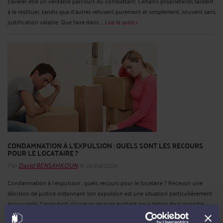
s'avérer être un véritable parcours du combattant. Certains propriétaires tardent
à le restituer, tandis que d’autres refusent purement et simplement, souvent sans
justification valable. Que faire dans ...
Lire la suite >
CONDAMNATION À L'EXPULSION : QUELS SONT LES RECOURS
POUR LE LOCATAIRE ?
Par
David BENSAHKOUN
le 22/04/2025
Condamnation à l’expulsion : quels recours pour le locataire ? Recevoir une
décision de justice ordonnant son expulsion est une situation particulièrement
éprouvante. Cependant, plusieurs recours existent pour tenter de suspendre,
retarder ou contester une telle mesure. Le cabinet de Maître David