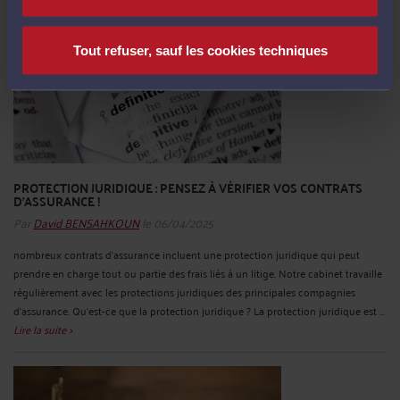
Tout refuser, sauf les cookies techniques
PROTECTION JURIDIQUE : PENSEZ À VÉRIFIER VOS CONTRATS
D’ASSURANCE !
Par
David BENSAHKOUN
le 06/04/2025
nombreux contrats d’assurance incluent une protection juridique qui peut
prendre en charge tout ou partie des frais liés à un litige. Notre cabinet travaille
régulièrement avec les protections juridiques des principales compagnies
d’assurance. Qu’est-ce que la protection juridique ? La protection juridique est ...
Lire la suite >