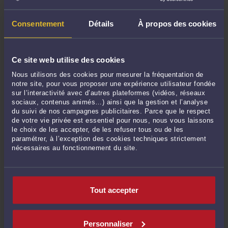
BENSAHKOUN ...
Lire la suite >
Consentement
Détails
À propos des cookies
Ce site web utilise des cookies
Nous utilisons des cookies pour mesurer la fréquentation de
notre site, pour vous proposer une expérience utilisateur fondée
sur l’interactivité avec d’autres plateformes (vidéos, réseaux
sociaux, contenus animés…) ainsi que la gestion et l’analyse
du suivi de nos campagnes publicitaires. Parce que le respect
de votre vie privée est essentiel pour nous, nous vous laissons
RECOUVREMENT DE CRÉANCES DEVANT LE TRIBUNAL DE
le choix de les accepter, de les refuser tous ou de les
COMMERCE DE BORDEAUX
paramétrer, à l’exception des cookies techniques strictement
Par
David BENSAHKOUN
le 08/04/2025
nécessaires au fonctionnement du site.
Le cabinet de Maître David BENSAHKOUN : Une expertise en recouvrement de
créances devant le Tribunal de commerce de Bordeaux Installé au cœur de
Bordeaux, le cabinet accompagne depuis plusieurs années entreprises,
Tout accepter
commerçants, artisans et professions libérales dans leurs démarches de
recouvrement de ...
Lire la suite >
Personnaliser