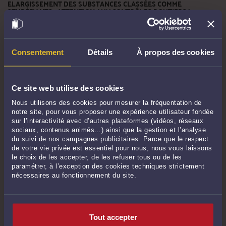
ELARGISSEMENT DES SUBSTANCES CLASSÉES COMME
STUPÉFIANTS , ATTENTION AUX CONTRÔLES ROUTIERS !
Par
Emilie LIMOUX
le 20/06/2023
Par décision du 12 juin 2023, l'Agence Nationale de Santé et du Médicament
(ANSM) a inscrit sur la liste des substances classées comme stupéfiants une
Consentement
Détails
À propos des cookies
substance nouvelle : l'hexahydrocannabinol (HHC) ainsi que deux dérivés,
hexahydrocannabinol-acétate (HHCO) et hexahydroxycannabiphorol (HHCP).
Ces ...
Lire la suite >
Ce site web utilise des cookies
Nous utilisons des cookies pour mesurer la fréquentation de
notre site, pour vous proposer une expérience utilisateur fondée
sur l’interactivité avec d’autres plateformes (vidéos, réseaux
sociaux, contenus animés…) ainsi que la gestion et l’analyse
du suivi de nos campagnes publicitaires. Parce que le respect
de votre vie privée est essentiel pour nous, nous vous laissons
le choix de les accepter, de les refuser tous ou de les
paramétrer, à l’exception des cookies techniques strictement
nécessaires au fonctionnement du site.
REVIREMENT DE JURISPRUDENCE EN MATIÈRE DE
CONSIGNATION
Tout accepter