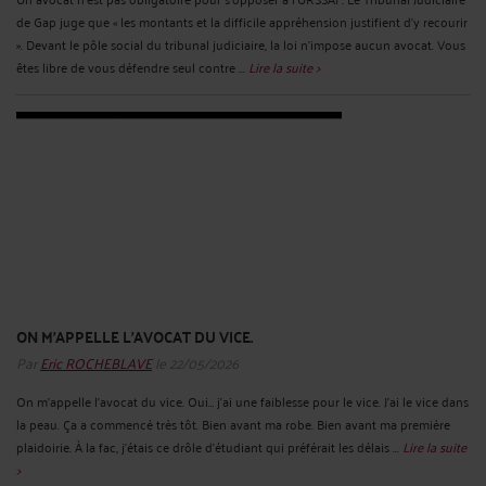
de Gap juge que « les montants et la difficile appréhension justifient d'y recourir
». Devant le pôle social du tribunal judiciaire, la loi n'impose aucun avocat. Vous
êtes libre de vous défendre seul contre ...
Lire la suite >
ON M’APPELLE L’AVOCAT DU VICE.
Par
Eric ROCHEBLAVE
le 22/05/2026
On m’appelle l’avocat du vice. Oui… j’ai une faiblesse pour le vice. J’ai le vice dans
la peau. Ça a commencé très tôt. Bien avant ma robe. Bien avant ma première
plaidoirie. À la fac, j’étais ce drôle d’étudiant qui préférait les délais ...
Lire la suite
>