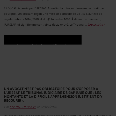
22 040 € réclamés par l'URSSAF. Annulés. La mise en demeure ne disait pas
pourquoi. Un cotisant reçoit une mise en demeure de 23 531 € au titre de
régularisations 2016, 2018 et du 4ᵉ trimestre 2018. À défaut de paiement,
l'URSSAF lui signifie une contrainte de 22 040 €. Le Tribunal ...
Lire la suite >
UN AVOCAT N'EST PAS OBLIGATOIRE POUR S'OPPOSER À
L'URSSAF. LE TRIBUNAL JUDICIAIRE DE GAP JUGE QUE « LES
MONTANTS ET LA DIFFICILE APPRÉHENSION JUSTIFIENT D'Y
RECOURIR ».
Par
Eric ROCHEBLAVE
le 22/05/2026
Un avocat n'est pas obligatoire pour s'opposer à l'URSSAF. Le Tribunal Judiciaire