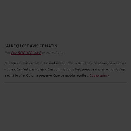
J'AI REÇU CET AVIS CE MATIN.
Par
Eric ROCHEBLAVE
le 21/05/2026
J'ai reçu cet avis ce matin. Un mot m'a touché : « salutaire ». Salutaire, ce n'est pas
« utile ». Ce n'est pas « bien ». C'est un mot plus fort, presque ancien — il dit qu'on
a évité le pire. Qu'on a préservé. Que ce mot-là résulte ...
Lire la suite >