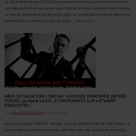
74 455 € réclamés par l'URSSAF pour travail dissimulé. La procédure tombe sur
une date. Le fond ne sera jamais jugé. Tout est en place. La lettre d'observations.
La mise en demeure du 30 décembre 2016. La contrainte. Le tribunal déboute le
cotisant et le condamne à payer. En appel, ...
Lire la suite >
ABUS DE SAISIE PAR L'URSSAF : HUISSIER, SERRURIER, ENTRÉE
FORCÉE, 36 846 € SAISIS... 8 CONTRAINTES SUR 9 ÉTAIENT
PRESCRITES !
Par
Eric ROCHEBLAVE
le 18/06/2026
Abus de saisie par l'URSSAF : Huissier, serrurier, entrée forcée, 36 846 € saisis... 8
contraintes sur 9 étaient prescrites ! Elle était chez elle. Le serrurier a forcé la
porte. Le mur d'enceinte, escaladé. Au fondement de la saisie : neuf contraintes