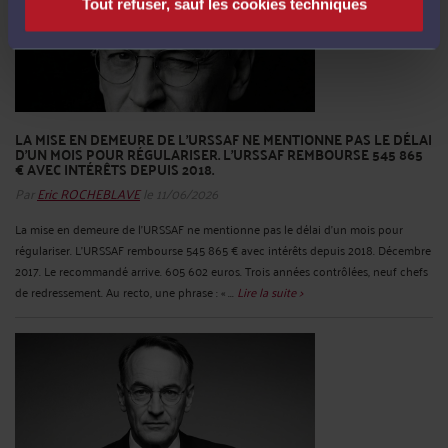
Tout refuser, sauf les cookies techniques
LA MISE EN DEMEURE DE L'URSSAF NE MENTIONNE PAS LE DÉLAI
D'UN MOIS POUR RÉGULARISER. L'URSSAF REMBOURSE 545 865
€ AVEC INTÉRÊTS DEPUIS 2018.
Par
Eric ROCHEBLAVE
le 11/06/2026
La mise en demeure de l'URSSAF ne mentionne pas le délai d'un mois pour
régulariser. L'URSSAF rembourse 545 865 € avec intérêts depuis 2018. Décembre
2017. Le recommandé arrive. 605 602 euros. Trois années contrôlées, neuf chefs
de redressement. Au recto, une phrase : « ...
Lire la suite >