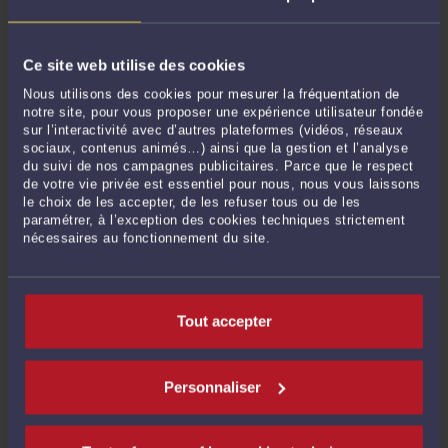
Ce site web utilise des cookies
Nous utilisons des cookies pour mesurer la fréquentation de
notre site, pour vous proposer une expérience utilisateur fondée
sur l’interactivité avec d’autres plateformes (vidéos, réseaux
sociaux, contenus animés…) ainsi que la gestion et l’analyse
du suivi de nos campagnes publicitaires. Parce que le respect
TRAVAIL DISSIMULÉ UN « REVIREMENT MAJEUR DE
de votre vie privée est essentiel pour nous, nous vous laissons
JURISPRUDENCE » EN FAVEUR DE L'URSSAF ? PAS VRAIMENT.
le choix de les accepter, de les refuser tous ou de les
Par
Eric ROCHEBLAVE
le 11/06/2026 - 1 commentaire
paramétrer, à l’exception des cookies techniques strictement
nécessaires au fonctionnement du site.
Travail dissimulé Un « revirement majeur de jurisprudence » en faveur de
l'URSSAF ? Pas vraiment. Le 4 juin 2026, la deuxième chambre civile de la Cour
de cassation, réunie en formation de section, abandonne une règle vieille de
neuf ans (2e Civ., 9 mars 2017, n° 16-11.535, publié) : le juge du contentieux ...
Lire
Tout accepter
la suite >
Personnaliser