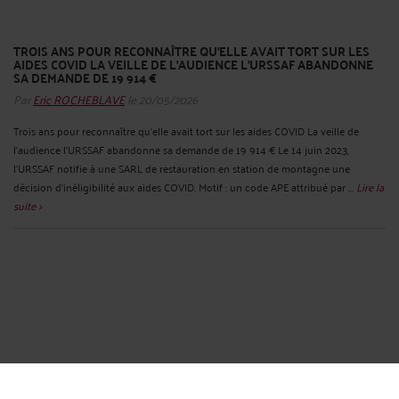
TROIS ANS POUR RECONNAÎTRE QU'ELLE AVAIT TORT SUR LES
AIDES COVID LA VEILLE DE L'AUDIENCE L'URSSAF ABANDONNE
SA DEMANDE DE 19 914 €
Par
Eric ROCHEBLAVE
le 20/05/2026
Trois ans pour reconnaître qu'elle avait tort sur les aides COVID La veille de
l'audience l'URSSAF abandonne sa demande de 19 914 € Le 14 juin 2023,
l'URSSAF notifie à une SARL de restauration en station de montagne une
décision d'inéligibilité aux aides COVID. Motif : un code APE attribué par ...
Lire la
suite >