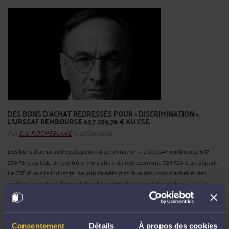
DES BONS D'ACHAT REDRESSÉS POUR « DISCRIMINATION ».
L'URSSAF REMBOURSE 657 259,76 € AU CSE.
Par
Eric ROCHEBLAVE
le 12/06/2026
Des bons d'achat redressés pour « discrimination ». L'URSSAF rembourse 657
259,76 € au CSE. Un contrôle. Trois chefs de redressement. 723 529 € au départ.
Le CSE d'un site industriel de 900 salariés distribue des bons d'achat et des
cadeaux en nature. Bons adultes, bons enfants. Comme des milliers ...
Lire la
suite >
Consentement
Détails
À propos des cookies