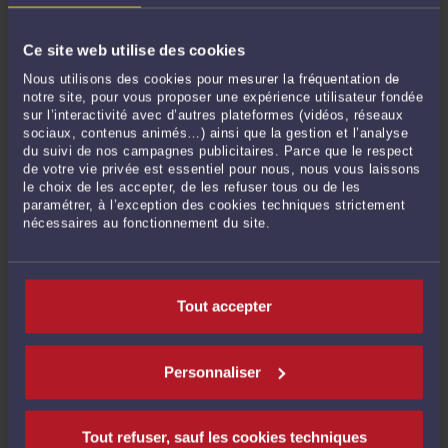
Ce site web utilise des cookies
Nous utilisons des cookies pour mesurer la fréquentation de
notre site, pour vous proposer une expérience utilisateur fondée
sur l’interactivité avec d’autres plateformes (vidéos, réseaux
sociaux, contenus animés…) ainsi que la gestion et l’analyse
du suivi de nos campagnes publicitaires. Parce que le respect
L’URSSAF NE PEUT PAS EXERCER SON DROIT DE
de votre vie privée est essentiel pour nous, nous vous laissons
COMMUNICATION AUPRÈS DE VOTRE BANQUE SANS, D’ABORD,
le choix de les accepter, de les refuser tous ou de les
VOUS DEMANDER VOS RELEVÉS.
paramétrer, à l’exception des cookies techniques strictement
Par
Eric ROCHEBLAVE
le 07/05/2026
nécessaires au fonctionnement du site.
L’URSSAF ne peut pas exercer son droit de communication auprès de votre
banque sans, d’abord, vous demander vos relevés. Cela paraît évident. Ça ne l'est
pas dans la pratique. Dans ce dossier, l'URSSAF a obtenu des relevés bancaires
Tout accepter
par droit de communication avant de les demander à l'entreprise. ...
Lire la suite >
Personnaliser
Tout refuser, sauf les cookies techniques