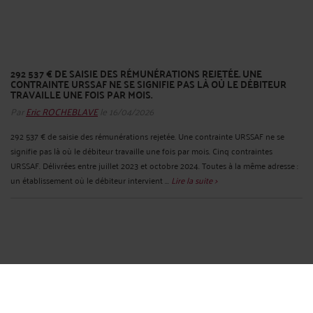
292 537 € DE SAISIE DES RÉMUNÉRATIONS REJETÉE. ​UNE
CONTRAINTE URSSAF NE SE SIGNIFIE PAS LÀ OÙ LE DÉBITEUR
TRAVAILLE UNE FOIS PAR MOIS.
Par
Eric ROCHEBLAVE
le 16/04/2026
292 537 € de saisie des rémunérations rejetée. Une contrainte URSSAF ne se
signifie pas là où le débiteur travaille une fois par mois. Cinq contraintes
URSSAF. Délivrées entre juillet 2023 et octobre 2024. Toutes à la même adresse :
un établissement où le débiteur intervient ...
Lire la suite >