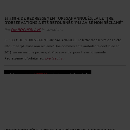
14 488 € DE REDRESSEMENT URSSAF ANNULÉS. LA LETTRE
D'OBSERVATIONS A ÉTÉ RETOURNÉE "PLI AVISÉ NON RÉCLAMÉ"
Par
Eric ROCHEBLAVE
le 24/04/2026
14 488 € DE REDRESSEMENT URSSAF ANNULÉS. La lettre d'observations a été
retournée "pli avisé non réclamé" Une commerçante ambulante contrôlée en
2019 sur un marché provençal. Procès-verbal pour travail dissimulé.
Redressement forfaitaire ...
Lire la suite >
VOTRE CONTRÔLE URSSAF A DURÉ PLUS DE 3 MOIS ? IL EST