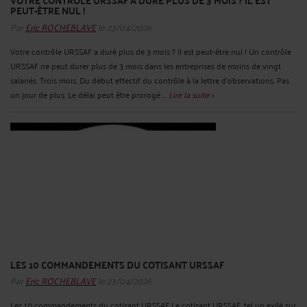
PEUT-ÊTRE NUL !
Par
Eric ROCHEBLAVE
le 23/04/2026
Votre contrôle URSSAF a duré plus de 3 mois ? Il est peut-être nul ! Un contrôle
URSSAF ne peut durer plus de 3 mois dans les entreprises de moins de vingt
salariés. Trois mois. Du début effectif du contrôle à la lettre d'observations. Pas
un jour de plus. Le délai peut être prorogé ...
Lire la suite >
LES 10 COMMANDEMENTS DU COTISANT URSSAF
Par
Eric ROCHEBLAVE
le 23/04/2026
Les 10 commandements du cotisant URSSAF Le cotisant URSSAF, tel un exilé sur