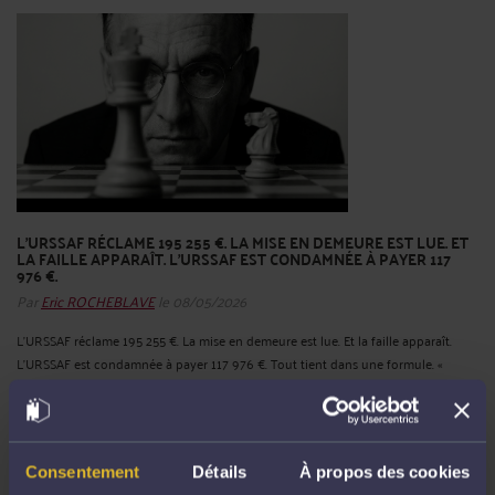
L’URSSAF RÉCLAME 195 255 €. LA MISE EN DEMEURE EST LUE. ET
LA FAILLE APPARAÎT. L’URSSAF EST CONDAMNÉE À PAYER 117
976 €.
Par
Eric ROCHEBLAVE
le 08/05/2026
L’URSSAF réclame 195 255 €. La mise en demeure est lue. Et la faille apparaît.
L’URSSAF est condamnée à payer 117 976 €. Tout tient dans une formule. «
Régime général, incluses contribution d’assurance chômage, cotisation AGS. »
Ça sonne “technique”. ...
Lire la suite >
Consentement
Détails
À propos des cookies