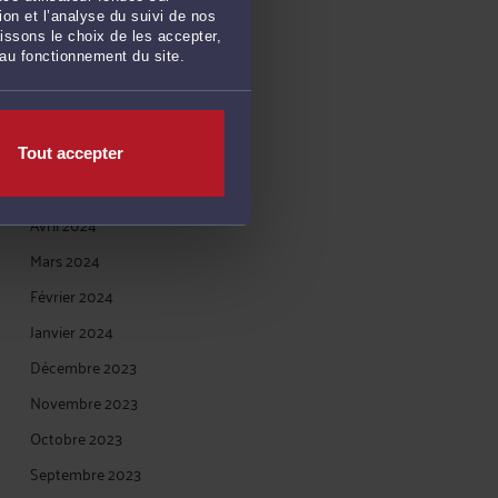
Novembre 2024
on et l’analyse du suivi de nos
issons le choix de les accepter,
Octobre 2024
 au fonctionnement du site.
Septembre 2024
Juillet 2024
Juin 2024
Tout accepter
Mai 2024
Avril 2024
Mars 2024
Février 2024
Janvier 2024
Décembre 2023
Novembre 2023
Octobre 2023
Septembre 2023