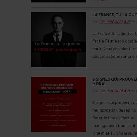
LA FRANCE, TU LA QUI
Par
Eric ROCHEBLAVE
le 
La France, tu la quittes.
fiscale. Fermé ton dossier
parti. Deux ans plus tar
des cotisations sur une ac
6 SIGNES QUI PROUV
MORAL
Par
Eric ROCHEBLAVE
le 
6 signes qui prouvent q
multiplication de reproc
l’interdiction d’effect
management humiliant Un
Une mise à ...
Lire la suite