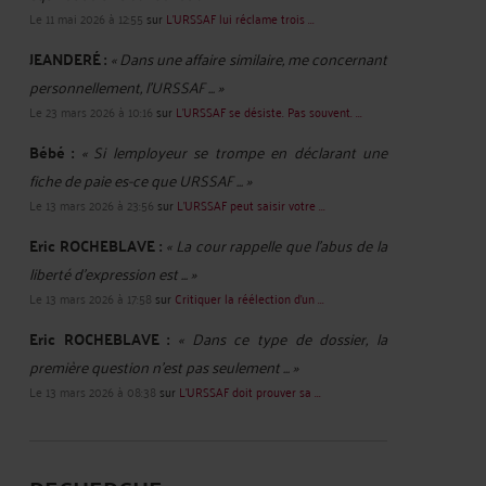
Le 11 mai 2026 à 12:55
sur
L'URSSAF lui réclame trois ...
JEANDERÉ :
« Dans une affaire similaire, me concernant
personnellement, l'URSSAF ... »
Le 23 mars 2026 à 10:16
sur
L'URSSAF se désiste. Pas souvent. ...
Bébé :
« Si lemployeur se trompe en déclarant une
fiche de paie es-ce que URSSAF ... »
Le 13 mars 2026 à 23:56
sur
L’URSSAF peut saisir votre ...
Eric ROCHEBLAVE :
« La cour rappelle que l'abus de la
liberté d'expression est ... »
Le 13 mars 2026 à 17:58
sur
Critiquer la réélection d’un ...
Eric ROCHEBLAVE :
« Dans ce type de dossier, la
première question n’est pas seulement ... »
Le 13 mars 2026 à 08:38
sur
L’URSSAF doit prouver sa ...