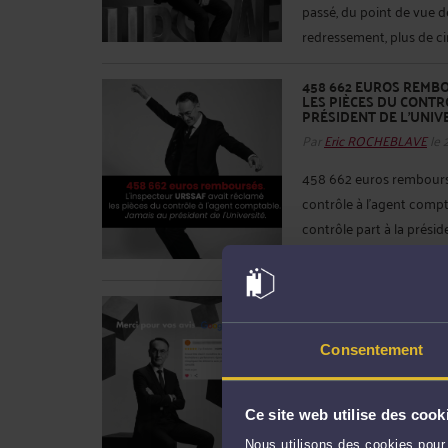
passé, du point de vue de
redressement, plus de cin
458 662 EUROS REMBO
LES PIÈCES DU CONTR
PRÉSIDENT DE L'UNIVE
Par
Eric ROCHEBLAVE
le 
458 662 euros remboursé
contrôle à l'agent compta
contrôle part à la présid
d'observations ...
Lire la s
RÉACTIVITÉ. SIMPLICIT
Par
Eric ROCHEBLAVE
le 
Consentement
Réactivité. Simplicité. 
raconte sa première cons
mot, le dernier avis 5 éto
Ce site web utilise des cook
de consultation simples et
Nous utilisons des cookies pour 