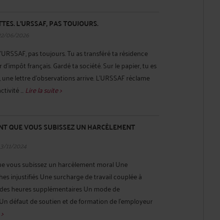
TTES. L'URSSAF, PAS TOUJOURS.
22/06/2026
 L'URSSAF, pas toujours. Tu as transféré ta résidence
 d'impôt français. Gardé ta société. Sur le papier, tu es
d, une lettre d'observations arrive. L'URSSAF réclame
tivité ...
Lire la suite >
ENT QUE VOUS SUBISSEZ UN HARCÈLEMENT
13/11/2024
ue vous subissez un harcèlement moral Une
hes injustifiés Une surcharge de travail couplée à
uer des heures supplémentaires Un mode de
 défaut de soutien et de formation de l'employeur
 >