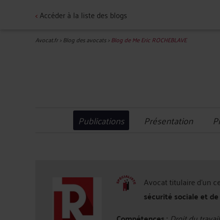
<
Accéder à la liste des blogs
Avocat.fr
>
Blog des avocats
>
Blog de Me Eric ROCHEBLAVE
Publications
Présentation
P
Avocat titulaire d'un c
sécurité sociale et de
Compétences :
Droit du travail