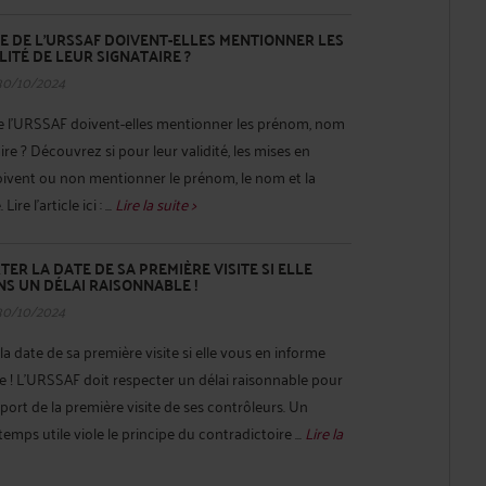
E DE L’URSSAF DOIVENT-ELLES MENTIONNER LES
ITÉ DE LEUR SIGNATAIRE ?
30/10/2024
e l’URSSAF doivent-elles mentionner les prénom, nom
ire ? Découvrez si pour leur validité, les mises en
vent ou non mentionner le prénom, le nom et la
re l'article ici : ...
Lire la suite >
ER LA DATE DE SA PREMIÈRE VISITE SI ELLE
S UN DÉLAI RAISONNABLE !
30/10/2024
a date de sa première visite si elle vous en informe
e ! L’URSSAF doit respecter un délai raisonnable pour
port de la première visite de ses contrôleurs. Un
emps utile viole le principe du contradictoire ...
Lire la