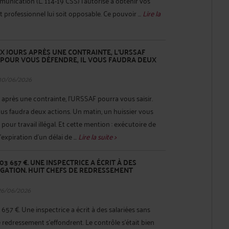
unication (L. 114-19 CSS) l'autorise à obtenir vos
t professionnel lui soit opposable. Ce pouvoir ...
Lire la
UX JOURS APRÈS UNE CONTRAINTE, L'URSSAF
 POUR VOUS DÉFENDRE, IL VOUS FAUDRA DEUX
30/06/2026
rs après une contrainte, l'URSSAF pourra vous saisir.
ous faudra deux actions. Un matin, un huissier vous
 pour travail illégal. Et cette mention : exécutoire de
l'expiration d'un délai de ...
Lire la suite >
03 657 €. UNE INSPECTRICE A ÉCRIT À DES
GATION. HUIT CHEFS DE REDRESSEMENT
26/06/2026
57 €. Une inspectrice a écrit à des salariées sans
 redressement s'effondrent. Le contrôle s'était bien