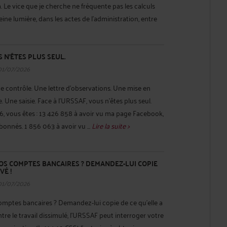
. Le vice que je cherche ne fréquente pas les calculs
eine lumière, dans les actes de l'administration, entre
S N'ÊTES PLUS SEUL.
01/07/2026
e contrôle. Une lettre d'observations. Une mise en
 Une saisie. Face à l'URSSAF, vous n'êtes plus seul.
26, vous êtes : 13 426 858 à avoir vu ma page Facebook,
bonnés. 1 856 063 à avoir vu ...
Lire la suite >
VOS COMPTES BANCAIRES ? DEMANDEZ-LUI COPIE
VÉ !
01/07/2026
omptes bancaires ? Demandez-lui copie de ce qu'elle a
ntre le travail dissimulé, l'URSSAF peut interroger votre