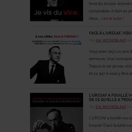
fond du dossier attendra
comptables. Il dort en pl
deux ...
Lire la suite >
FACE À L'URSSAF, VOU
Par
Eric ROCHEBLAVE
le 
Vous avez reçu un avis d
demeure. Une contrainte.
Depuis le 1er janvier 20
et 24 347 à vous y être a
L'URSSAF A FOUILLÉ 
DE CE QU'ELLE A TROU
Par
Eric ROCHEBLAVE
le 
L'URSSAF a fouillé vos c
trouvé ! Dans la lutte co