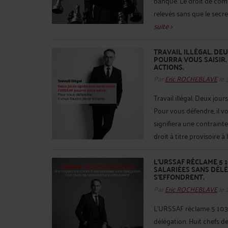
banque. Le droit de comm
relevés sans que le secre
suite >
TRAVAIL ILLÉGAL. DE
POURRA VOUS SAISIR.
ACTIONS.
Par
Eric ROCHEBLAVE
le 
Travail illégal. Deux jou
Pour vous défendre, il v
signifiera une contrainte
droit à titre provisoire à 
L'URSSAF RÉCLAME 5 1
SALARIÉES SANS DÉLÉ
S'EFFONDRENT.
Par
Eric ROCHEBLAVE
le 
L'URSSAF réclame 5 103 6
délégation. Huit chefs de