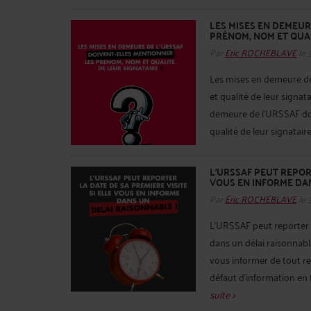
LES MISES EN DEMEUR
PRÉNOM, NOM ET QUAL
Par
Eric ROCHEBLAVE
le 
Les mises en demeure d
et qualité de leur signata
demeure de l'URSSAF doi
qualité de leur signataire. Li
L’URSSAF PEUT REPORT
VOUS EN INFORME DAN
Par
Eric ROCHEBLAVE
le 
L’URSSAF peut reporter l
dans un délai raisonnabl
vous informer de tout re
défaut d’information en t
suite >