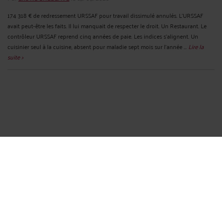
174 318 € de redressement URSSAF pour travail dissimulé annulés. L'URSSAF
avait peut-être les faits. Il lui manquait de respecter le droit. Un Restaurant. Le
contrôleur URSSAF reprend cinq années de paie. Les indices s'alignent. Un
cuisinier seul à la cuisine, absent pour maladie sept mois sur l'année ...
Lire la
suite >
NOUVEL AVIS DÉPOSÉ SUR LA FICHE GOOGLE DU CABINET.
Par
Eric ROCHEBLAVE
le 12/05/2026
Nouvel avis déposé sur la fiche Google du cabinet. « Très bon avocat vrai
professionnel. » Six mots. Tout le métier tient dans ces deux exigences. Le mot