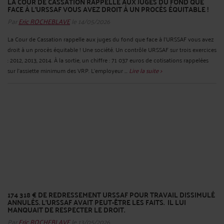
LA COUR DE CASSATION RAPPELLE AUX JUGES DU FOND QUE
FACE À L'URSSAF VOUS AVEZ DROIT À UN PROCÈS ÉQUITABLE !
Par
Eric ROCHEBLAVE
le 14/05/2026
La Cour de Cassation rappelle aux juges du fond que face à l'URSSAF vous avez
droit à un procès équitable ! Une société. Un contrôle URSSAF sur trois exercices
: 2012, 2013, 2014. À la sortie, un chiffre : 71 037 euros de cotisations rappelées
sur l'assiette minimum des VRP. L'employeur ...
Lire la suite >
174 318 € DE REDRESSEMENT URSSAF POUR TRAVAIL DISSIMULÉ
ANNULÉS. L'URSSAF AVAIT PEUT-ÊTRE LES FAITS. IL LUI
MANQUAIT DE RESPECTER LE DROIT.
Par
Eric ROCHEBLAVE
le 13/05/2026