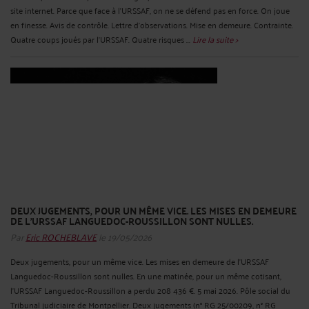
site internet. Parce que face à l'URSSAF, on ne se défend pas en force. On joue
en finesse. Avis de contrôle. Lettre d'observations. Mise en demeure. Contrainte.
Quatre coups joués par l'URSSAF. Quatre risques ...
Lire la suite >
DEUX JUGEMENTS, POUR UN MÊME VICE. LES MISES EN DEMEURE
DE L'URSSAF LANGUEDOC-ROUSSILLON SONT NULLES.
Par
Eric ROCHEBLAVE
le 19/05/2026
Deux jugements, pour un même vice. Les mises en demeure de l'URSSAF
Languedoc-Roussillon sont nulles. En une matinée, pour un même cotisant,
l'URSSAF Languedoc-Roussillon a perdu 208 436 €. 5 mai 2026. Pôle social du
Tribunal judiciaire de Montpellier. Deux jugements (n° RG 25/00209, n° RG