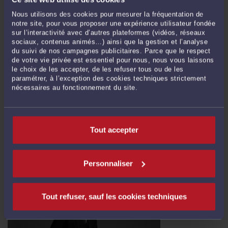
Nous utilisons des cookies pour mesurer la fréquentation de
notre site, pour vous proposer une expérience utilisateur fondée
sur l’interactivité avec d’autres plateformes (vidéos, réseaux
sociaux, contenus animés…) ainsi que la gestion et l’analyse
L'URSSAF PEUT VIDER VOTRE COMPTE BANCAIRE AVANT QUE
du suivi de nos campagnes publicitaires. Parce que le respect
VOUS AYEZ VU UN JUGE.
de votre vie privée est essentiel pour nous, nous vous laissons
Par
Eric ROCHEBLAVE
le 06/06/2026
le choix de les accepter, de les refuser tous ou de les
paramétrer, à l’exception des cookies techniques strictement
L'URSSAF peut vider votre compte bancaire avant que vous ayez vu un juge. Un
nécessaires au fonctionnement du site.
matin, le virement des salaires ne passe pas. Votre compte bancaire est bloqué.
Le solde est à zéro. Pas un courrier la veille. Pas un appel. Pas d'audience. Rien.
C'est souvent ce jour-là que l'on m'appelle. La voix est angoissée, ...
Lire la suite >
Tout accepter
Personnaliser
Tout refuser, sauf les cookies techniques