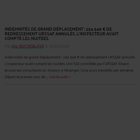
INDEMNITÉS DE GRAND DÉPLACEMENT : 234 549 € DE
REDRESSEMENT URSSAF ANNULÉS. L'INSPECTEUR AVAIT
COMPTÉ LES NUITÉES.
Par
Eric ROCHEBLAVE
le 15/05/2026
Indemnités de grand déplacement : 234 549 € de redressement URSSAF annulés.
L'inspecteur avait compté les nuitées. Une SSII contrôlée par l'URSSAF Alsace
envoie ses consultants en mission à l'étranger. Cinq jours travaillés par semaine.
Départ le premier jour de ...
Lire la suite >