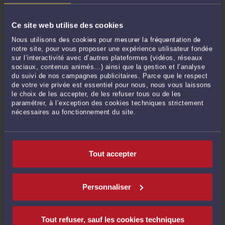
Ce site web utilise des cookies
Nous utilisons des cookies pour mesurer la fréquentation de
notre site, pour vous proposer une expérience utilisateur fondée
sur l’interactivité avec d’autres plateformes (vidéos, réseaux
sociaux, contenus animés…) ainsi que la gestion et l’analyse
du suivi de nos campagnes publicitaires. Parce que le respect
L’URSSAF NE PEUT PAS EXERCER SON DROIT DE
de votre vie privée est essentiel pour nous, nous vous laissons
COMMUNICATION AUPRÈS DE VOTRE BANQUE SANS, D’ABORD,
le choix de les accepter, de les refuser tous ou de les
VOUS DEMANDER VOS RELEVÉS.
paramétrer, à l’exception des cookies techniques strictement
Par
Eric ROCHEBLAVE
le 07/05/2026
nécessaires au fonctionnement du site.
L’URSSAF ne peut pas exercer son droit de communication auprès de votre
banque sans, d’abord, vous demander vos relevés. Cela paraît évident. Ça ne l'est
pas dans la pratique. Dans ce dossier, l'URSSAF a obtenu des relevés bancaires
Tout accepter
par droit de communication avant de les demander à l'entreprise. ...
Lire la suite >
Personnaliser
Tout refuser, sauf les cookies techniques