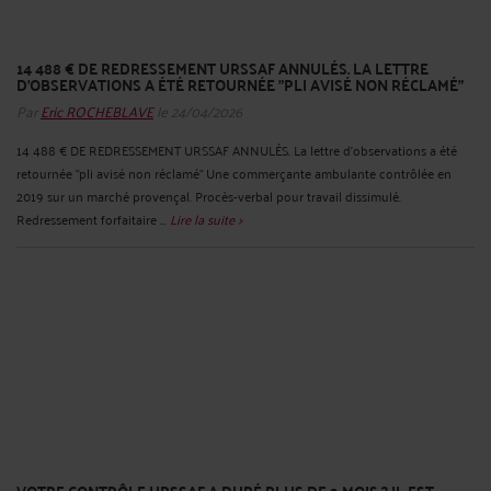
14 488 € DE REDRESSEMENT URSSAF ANNULÉS. LA LETTRE
D'OBSERVATIONS A ÉTÉ RETOURNÉE "PLI AVISÉ NON RÉCLAMÉ"
Par
Eric ROCHEBLAVE
le 24/04/2026
14 488 € DE REDRESSEMENT URSSAF ANNULÉS. La lettre d'observations a été
retournée "pli avisé non réclamé" Une commerçante ambulante contrôlée en
2019 sur un marché provençal. Procès-verbal pour travail dissimulé.
Redressement forfaitaire ...
Lire la suite >
VOTRE CONTRÔLE URSSAF A DURÉ PLUS DE 3 MOIS ? IL EST