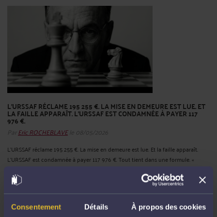
L’URSSAF RÉCLAME 195 255 €. LA MISE EN DEMEURE EST LUE. ET
LA FAILLE APPARAÎT. L’URSSAF EST CONDAMNÉE À PAYER 117
976 €.
Par
Eric ROCHEBLAVE
le 08/05/2026
L’URSSAF réclame 195 255 €. La mise en demeure est lue. Et la faille apparaît.
L’URSSAF est condamnée à payer 117 976 €. Tout tient dans une formule. «
Régime général, incluses contribution d’assurance chômage, cotisation AGS. »
Ça sonne “technique”. ...
Lire la suite >
Consentement
Détails
À propos des cookies