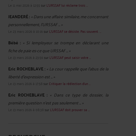
Le 11 mai 2026 à 12:55
sur
L'URSSAF lui réclame trois ...
JEANDERÉ :
« Dans une affaire similaire, me concernant
personnellement, l'URSSAF ... »
Le 23 mars 2026 à 10:16
sur
L'URSSAF se désiste. Pas souvent. ...
Bébé :
« Si lemployeur se trompe en déclarant une
fiche de paie es-ce que URSSAF ... »
Le 13 mars 2026 à 23:56
sur
L’URSSAF peut saisir votre ...
Eric ROCHEBLAVE :
« La cour rappelle que l'abus de la
liberté d'expression est ... »
Le 13 mars 2026 à 17:58
sur
Critiquer la réélection d’un ...
Eric ROCHEBLAVE :
« Dans ce type de dossier, la
première question n’est pas seulement ... »
Le 13 mars 2026 à 08:38
sur
L’URSSAF doit prouver sa ...