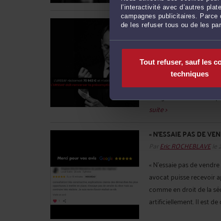
l’interactivité avec d’autres pl
campagnes publicitaires. Parce q
L'URSSAF RÉCLAMAIT 7
de les refuser tous ou de les pa
DOIT RENVERSER LA 
Par
Eric ROCHEBLAVE
le 
L'URSSAF réclamait 70 9
Tout refuser, sauf les c
renverser la présomption
techniques
directeur général à la re
et signe un contrat de p
suite >
« N’ESSAIE PAS DE VEN
Par
Eric ROCHEBLAVE
le 
« N’essaie pas de vendre
avocat puisse recevoir a
comme en droit de la sécu
artificiellement. Il est de d