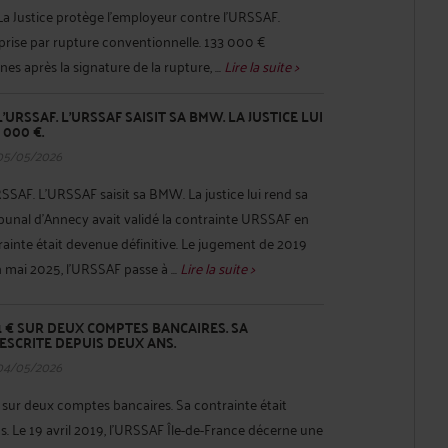
 La Justice protège l'employeur contre l'URSSAF.
reprise par rupture conventionnelle. 133 000 €
s après la signature de la rupture, ...
Lire la suite >
 L'URSSAF. L'URSSAF SAISIT SA BMW. LA JUSTICE LUI
 000 €.
05/05/2026
URSSAF. L'URSSAF saisit sa BMW. La justice lui rend sa
ribunal d'Annecy avait validé la contrainte URSSAF en
ainte était devenue définitive. Le jugement de 2019
En mai 2025, l'URSSAF passe à ...
Lire la suite >
71 € SUR DEUX COMPTES BANCAIRES. SA
ESCRITE DEPUIS DEUX ANS.
04/05/2026
 sur deux comptes bancaires. Sa contrainte était
s. Le 19 avril 2019, l'URSSAF Île-de-France décerne une