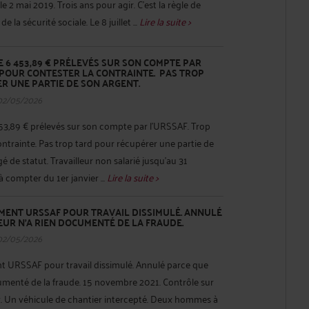
le 2 mai 2019. Trois ans pour agir. C'est la règle de
e la sécurité sociale. Le 8 juillet ...
Lire la suite >
6 453,89 € PRÉLEVÉS SUR SON COMPTE PAR
 POUR CONTESTER LA CONTRAINTE. PAS TROP
R UNE PARTIE DE SON ARGENT.
02/05/2026
3,89 € prélevés sur son compte par l'URSSAF. Trop
ontrainte. Pas trop tard pour récupérer une partie de
gé de statut. Travailleur non salarié jusqu'au 31
 compter du 1er janvier ...
Lire la suite >
EMENT URSSAF POUR TRAVAIL DISSIMULÉ. ANNULÉ
EUR N'A RIEN DOCUMENTÉ DE LA FRAUDE.
02/05/2026
t URSSAF pour travail dissimulé. Annulé parce que
cumenté de la fraude. 15 novembre 2021. Contrôle sur
r. Un véhicule de chantier intercepté. Deux hommes à