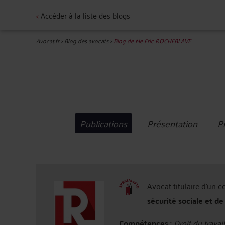
<
Accéder à la liste des blogs
Avocat.fr
>
Blog des avocats
>
Blog de Me Eric ROCHEBLAVE
Publications
Présentation
P
Avocat titulaire d'un c
sécurité sociale et de
Compétences :
Droit du travail