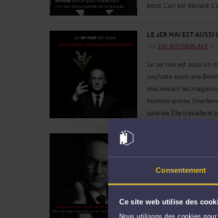
bord. L'un est déclaré. L'
LE 1ER MAI EST AUSS
Par
Eric ROCHEBLAVE
le 
Le 1er mai est aussi un
souhaite aussi une Bonne
mai, devant les magasin
homme arrose. Une femme r
salariée. Elle travaille le 1e
L'URSSAF REMBOURSE 
PRÉLEVÉ DEUX FOIS S
Par
Eric ROCHEBLAVE
le 
Consentement
L'URSSAF rembourse 199 
sur les mêmes actions gr
entre 2010 et 2013. Elle
Ce site web utilise des cook
spécifique de l'article L.1
Nous utilisons des cookies pour 