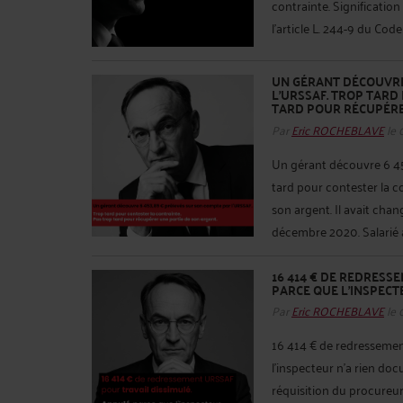
contrainte. Signification 
l'article L. 244-9 du Code d
UN GÉRANT DÉCOUVRE 
L'URSSAF. TROP TARD
TARD POUR RÉCUPÉRE
Par
Eric ROCHEBLAVE
le 
Un gérant découvre 6 45
tard pour contester la c
son argent. Il avait chan
décembre 2020. Salarié à
16 414 € DE REDRESS
PARCE QUE L'INSPECT
Par
Eric ROCHEBLAVE
le 
16 414 € de redressemen
l'inspecteur n'a rien do
réquisition du procureu