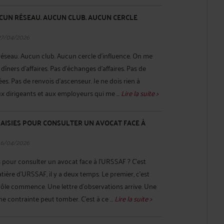
UCUN RÉSEAU. AUCUN CLUB. AUCUN CERCLE
27/04/2026
réseau. Aucun club. Aucun cercle d'influence. On me
e dîners d'affaires. Pas d'échanges d'affaires. Pas de
. Pas de renvois d'ascenseur. Je ne dois rien à
ux dirigeants et aux employeurs qui me ...
Lire la suite >
AISIES POUR CONSULTER UN AVOCAT FACE À
16/04/2026
s pour consulter un avocat face à l’URSSAF ? C’est
tière d’URSSAF, il y a deux temps. Le premier, c’est
trôle commence. Une lettre d’observations arrive. Une
e contrainte peut tomber. C’est à ce ...
Lire la suite >