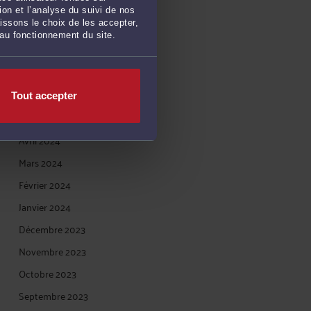
Novembre 2024
on et l’analyse du suivi de nos
issons le choix de les accepter,
Octobre 2024
 au fonctionnement du site.
Septembre 2024
Juillet 2024
Juin 2024
Tout accepter
Mai 2024
Avril 2024
Mars 2024
Février 2024
Janvier 2024
Décembre 2023
Novembre 2023
Octobre 2023
Septembre 2023