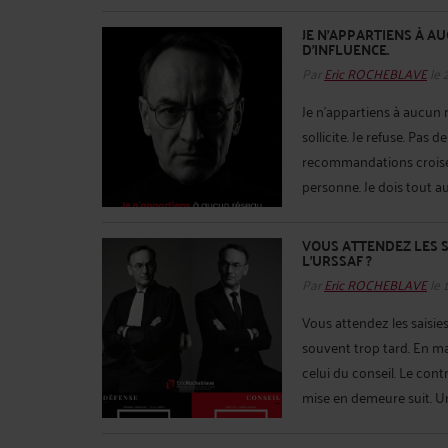
JE N'APPARTIENS À A
D'INFLUENCE.
Par
Eric ROCHEBLAVE
le 
Je n'appartiens à aucun 
sollicite. Je refuse. Pas d
recommandations croisées
personne. Je dois tout a
VOUS ATTENDEZ LES S
L’URSSAF ?
Par
Eric ROCHEBLAVE
le 
Vous attendez les saisie
souvent trop tard. En ma
celui du conseil. Le con
mise en demeure suit. Un