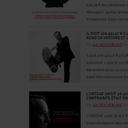
726,34 € de cotisations.
Monsieur I. quitte l'ent
d'indemnité. Deux semaine
IL DOIT 109 421,27 € À
REND SA VOITURE ET 1
Par
Eric ROCHEBLAVE
le 
Il doit 109 421,27 € à l'
voiture et 1 000 €. Le t
décembre 2019. La contr
valait titre exécutoire. 
L'URSSAF SAISIT 38 4
CONTRAINTE ÉTAIT PR
Par
Eric ROCHEBLAVE
le 
L'URSSAF saisit 38 471 €
prescrite depuis deux an