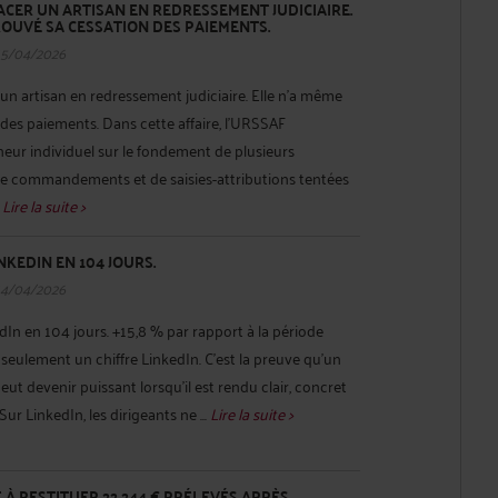
ACER UN ARTISAN EN REDRESSEMENT JUDICIAIRE.
ROUVÉ SA CESSATION DES PAIEMENTS.
15/04/2026
un artisan en redressement judiciaire. Elle n’a même
des paiements. Dans cette affaire, l’URSSAF
eur individuel sur le fondement de plusieurs
de commandements et de saisies-attributions tentées
.
Lire la suite >
INKEDIN EN 104 JOURS.
14/04/2026
dIn en 104 jours. +15,8 % par rapport à la période
 seulement un chiffre LinkedIn. C’est la preuve qu’un
ut devenir puissant lorsqu’il est rendu clair, concret
ur LinkedIn, les dirigeants ne ...
Lire la suite >
À RESTITUER 22 244 € PRÉLEVÉS APRÈS