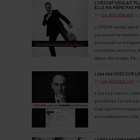
L’URSSAF VOULAIT PL
ELLE N’A MÊME PAS P
Par
Eric ROCHEBLAVE
le 
L’URSSAF voulait placer 
pas prouvé sa cessation 
poursuivait un entrepren
contraintes anciennes, 
depuis des années. Elle ..
1 234 693 VUES SUR L
Par
Eric ROCHEBLAVE
le 
1 234 693 vues sur Linke
précédente. Ce n’est pas
sujet réputé technique pe
et immédiatement utile. S
L'URSSAF CONDAMNÉE 