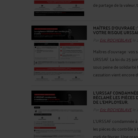
de partage de la valeur, ti
MAÎTRES D'OUVRAGE :
VOTRE RISQUE URSSA
Par
Eric ROCHEBLAVE
le 
Maîtres d'ouvrage : vos 
URSSAF. La loi du 25 jui
sous peine de solidarité f
cassation vient encore de 
L'URSSAF CONDAMNÉE 
RÉCLAMÉ LES PIÈCES 
DE L'EMPLOYEUR.
Par
Eric ROCHEBLAVE
le 
L'URSSAF condamnée à r
les pièces du contrôle à
midi de février. Une gran