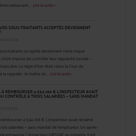
tres-restaurant, ...
Lire la suite >
 VOS SOUS-TRAITANTS ACCEPTÉS DEVIENNENT
F.
24/07/2026
sous-traitants acceptés deviennent votre risque
n 2026 impose de contrôler leur régularité sociale —
inancière. La règle d'hier était claire, la Cour de
la rappeler : le maître de ...
Lire la suite >
À REMBOURSER 4 534 166 €. L'INSPECTEUR AVAIT
DU CONTRÔLE À TROIS SALARIÉES — SANS MANDAT
22/07/2026
embourser 4 534 166 €. L'inspecteur avait réclamé
 trois salariées — sans mandat de l'employeur. Un après-
de entreprise. L'inspecteur URSSAF se présente. Il est