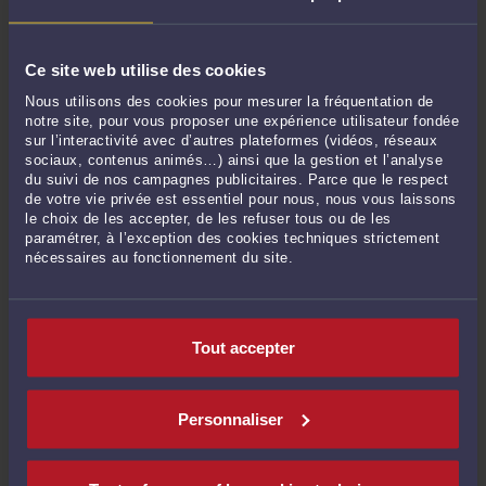
Ce site web utilise des cookies
Nous utilisons des cookies pour mesurer la fréquentation de
notre site, pour vous proposer une expérience utilisateur fondée
sur l’interactivité avec d’autres plateformes (vidéos, réseaux
L’URSSAF PEUT ENTRER DANS VOTRE ENTREPRISE SANS VOTRE
sociaux, contenus animés…) ainsi que la gestion et l’analyse
AUTORISATION. ELLE NE PEUT PAS Y ENTRER DE FORCE. SI VOUS
du suivi de nos campagnes publicitaires. Parce que le respect
VOUS Y OPPOSEZ, VOUS VOUS EXPOSEZ SEULEMENT À DES
SANCTIONS FINANCIÈRES.
de votre vie privée est essentiel pour nous, nous vous laissons
le choix de les accepter, de les refuser tous ou de les
Par
Eric ROCHEBLAVE
le 19/04/2026
paramétrer, à l’exception des cookies techniques strictement
nécessaires au fonctionnement du site.
L’URSSAF peut entrer dans votre entreprise sans votre autorisation. Elle ne peut
pas y entrer de force. Si vous vous y opposez, vous vous exposez seulement à
des sanctions financières. C’est la ligne fixée par l’avis rendu le 5 mars 2026 par
la deuxième chambre civile de la Cour de cassation (Cour de cassation, 2e ...
Lire
Tout accepter
la suite >
Personnaliser