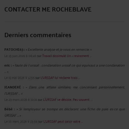
CONTACTER ME ROCHEBLAVE
Derniers commentaires
PATOCHE63 :
« Excellente analyse et je vous en remercie. »
Le 15 juin 2026 à 08:49
sur
Travail dissimulé Un « revirement ...
eric :
« faute de l urssaf . condanation urssaf ce qui equivaut a une condanation
... »
Le 11 mai 2026 à 12:55
sur
L'URSSAF lui réclame trois ...
JEANDERÉ :
« Dans une affaire similaire, me concernant personnellement,
l'URSSAF ... »
Le 23 mars 2026 à 10:16
sur
L'URSSAF se désiste. Pas souvent. ...
Bébé :
« Si lemployeur se trompe en déclarant une fiche de paie es-ce que
URSSAF ... »
Le 13 mars 2026 à 23:56
sur
L’URSSAF peut saisir votre ...