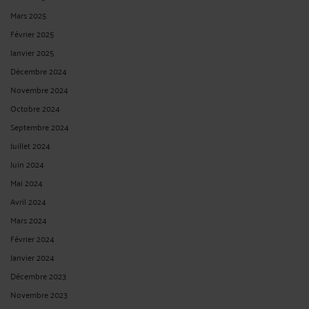
L’URSSAF est à l’origine de près d’1 redressement judiciaire sur 4 : comment vous
en défendre ? ⚠️ Près d'un redressement judiciaire sur quatre est déclenché par…
l'URSSAF. Une assignation en redressement judiciaire urssaf, et c'est tout un
avenir qui bascule : tribunal, ...
Lire la suite >
PROFESSIONNELS DE SANTÉ : VOTRE NOTIFICATION D’INDU PAR
LA CPAM EST-ELLE NULLE ?
Par
Eric ROCHEBLAVE
le 14/09/2025
Professionnels de santé : votre notification d’indu par la CPAM est-elle nulle ?
Professionnels de santé : et si votre notification d'indu de la CPAM était nulle ?
Recevoir une notification d'indu est toujours un choc. Montants parfois élevés,