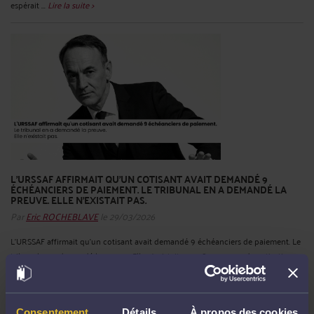
espérait ...
Lire la suite >
L'URSSAF AFFIRMAIT QU'UN COTISANT AVAIT DEMANDÉ 9
ÉCHÉANCIERS DE PAIEMENT. LE TRIBUNAL EN A DEMANDÉ LA
PREUVE. ELLE N'EXISTAIT PAS.
Par
Eric ROCHEBLAVE
le 29/03/2026
L'URSSAF affirmait qu'un cotisant avait demandé 9 échéanciers de paiement. Le
tribunal en a demandé la preuve. Elle n'existait pas. 28 731 euros de cotisations
2010 et 2011, réclamés par mise en demeure en juillet 2024. Prescription
triennale en principe acquise depuis 2014 et 2015. Pour combler ...
Lire la suite >
Consentement
Détails
À propos des cookies