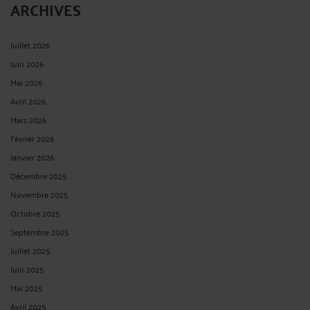
RÉCUPÈRE SON ARGENT
Par
Eric ROCHEBLAVE
le 15/09/2025 - 3 commentaires
Abus de saisie : l’URSSAF PACA condamnée, une entreprise récupère son argent
???? L'URSSAF condamnée pour abus de saisie : une entreprise récupère son
argent et obtient des dommages et intérêts ???? Imaginez : du jour au
lendemain, votre compte bancaire professionnel est bloqué. Plus ...
Lire la suite >
L’URSSAF EST À L’ORIGINE DE PRÈS D’1 REDRESSEMENT
JUDICIAIRE SUR 4 : COMMENT VOUS EN DÉFENDRE ?
Par
Eric ROCHEBLAVE
le 14/09/2025