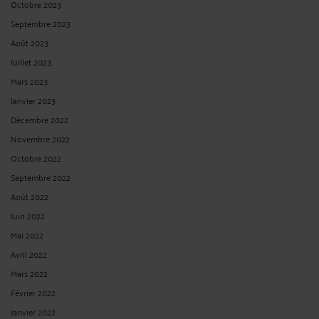
menace de recouvrement, sentiment d'injustice. Pourtant, une ...
Lire la suite >
COMMENT OBTENIR UNE ATTESTATION DE VIGILANCE REFUSÉE
PAR L'URSSAF ?
Par
Eric ROCHEBLAVE
le 15/07/2025
Comment obtenir une attestation de vigilance refusée par l'URSSAF ? L'URSSAF
vous refuse l'attestation de vigilance ? Pourtant, l'attestation de vigilance urssaf
est essentielle pour la poursuite de votre activité. Sachez qu'il est possible de
solliciter l'intervention d'un juge afin d'obtenir cette attestation. ...
Lire la suite >