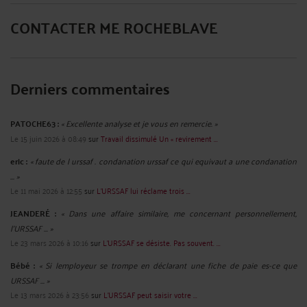
KINÉSITHÉRAPEUTES : COMMENT VOUS DÉFENDRE LORSQUE LA
CPAM VOUS REPROCHE UN NOMBRE TROP ÉLEVÉ D'ACTES
FACTURÉS ?
Par
Eric ROCHEBLAVE
le 18/09/2025
Kinésithérapeutes : comment vous défendre lorsque la CPAM vous reproche un
nombre trop élevé d'actes facturés ? La CPAM vous reproche un nombre d'actes
facturés par jour ne permettant pas de respecter le temps de soins consacré à
chaque patient, au regard des exigences de la Nomenclature ...
Lire la suite >