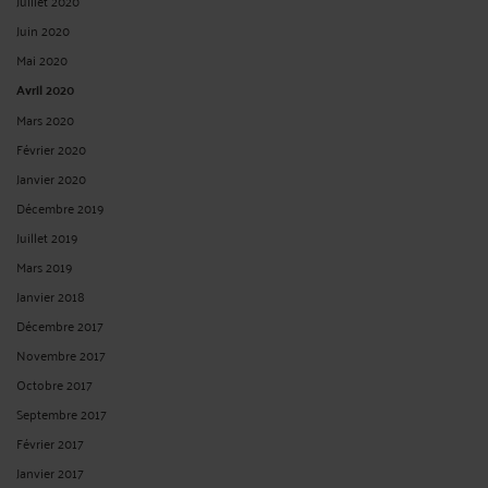
VOTRE « AVOCAT EN DROIT DE LA SÉCURITÉ SOCIALE » EST-IL UN
SPÉCIALISTE ?
Par
Eric ROCHEBLAVE
le 19/06/2025
Votre « avocat en droit de la sécurité sociale » est-il un spécialiste ? De
nombreux avocats indiquent intervenir en droit de la sécurité sociale... Mais tous
ne sont pas titulaires du certificat de spécialisation en droit de la sécurité
sociale. Or, cette mention, officiellement délivrée, ...
Lire la suite >