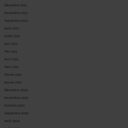
VOTRE « AVOCAT EN DROIT DU TRAVAIL » EST-IL UN SPÉCIALISTE
?
Par
Eric ROCHEBLAVE
le 19/06/2025
Votre « avocat en droit du travail » est-il un spécialiste ? De nombreux avocats
indiquent intervenir en droit du travail... Mais tous ne sont pas titulaires du
certificat de spécialisation en droit du travail. Or, cette mention, officiellement
délivrée, constitue une reconnaissance professionnelle spécifique. ...
Lire la suite
>