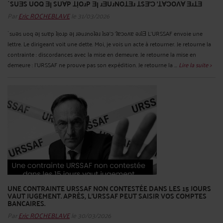
˙SUƎS UOQ Ǝן SUⱯP ꞱỊOɹP Ǝן ɹƎUɹNOꞱƎɹ ꞱSƎ'Ɔ 'ꞱⱯƆOɅⱯ ƎɹꞱƎ
Par
Eric ROCHEBLAVE
le 31/03/2026
˙suǝs uoq ǝן suɐp ʇı̣oɹp ǝן ɹǝuɹnoʇǝɹ ʇsǝ'ɔ 'ʇɐɔoʌɐ ǝɹʇƎ L'URSSAF envoie une
lettre. Le dirigeant voit une dette. Moi, je vois un acte à retourner. Je retourne la
contrainte : discordances avec la mise en demeure. Je retourne la mise en
demeure : l’URSSAF ne prouve pas son expédition. Je retourne la ...
Lire la suite >
UNE CONTRAINTE URSSAF NON CONTESTÉE DANS LES 15 JOURS
VAUT JUGEMENT. ​APRÈS, L’URSSAF PEUT SAISIR VOS COMPTES
BANCAIRES.
Par
Eric ROCHEBLAVE
le 30/03/2026