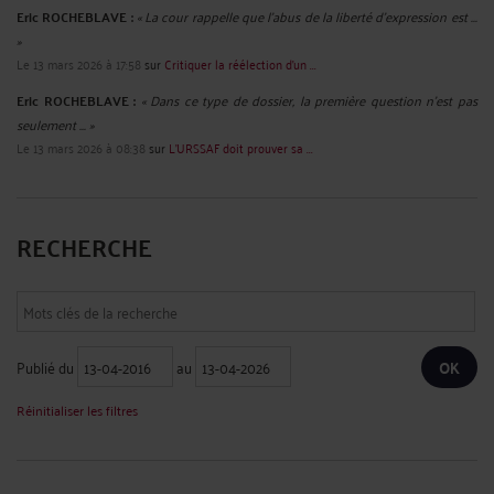
MAÎTRE ERIC ROCHEBLAVE OBTIENT L'ANNULATION D'UN
REDRESSEMENT URSSAF FONDÉ SUR L'IA ET LE DATA MINING
Par
Eric ROCHEBLAVE
le 15/09/2025
Maître Eric ROCHEBLAVE obtient l'annulation d'un redressement URSSAF fondé
sur l'IA et le data mining L'URSSAF recourt désormais à l'intelligence artificielle
(IA) et au data mining pour automatiser la détection de fraudes ou d'omissions.
Ces technologies permettent de croiser des volumes massifs ...
Lire la suite >
ABUS DE SAISIE : L’URSSAF PACA CONDAMNÉE, UNE ENTREPRISE