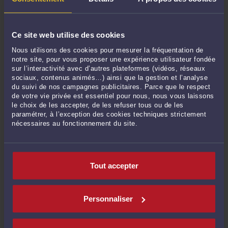
Ce site web utilise des cookies
Nous utilisons des cookies pour mesurer la fréquentation de
notre site, pour vous proposer une expérience utilisateur fondée
sur l’interactivité avec d’autres plateformes (vidéos, réseaux
sociaux, contenus animés…) ainsi que la gestion et l’analyse
du suivi de nos campagnes publicitaires. Parce que le respect
de votre vie privée est essentiel pour nous, nous vous laissons
114/09/2021 EN HAUT. 14/09/2021 EN BAS. UN CHIFFRE DE TROP.
le choix de les accepter, de les refuser tous ou de les
LE DONNEUR D'ORDRE N'A RIEN VU. L'URSSAF, ELLE, L'A VU.
paramétrer, à l’exception des cookies techniques strictement
Par
Eric ROCHEBLAVE
le 28/03/2026
nécessaires au fonctionnement du site.
114/09/2021 en haut. 14/09/2021 en bas. Un chiffre de trop. Le donneur d'ordre
n'a rien vu. L'URSSAF, elle, l'a vu. L'attestation de vigilance avait été collectée. Le
sous-traitant l'avait remise spontanément. Elle n'avait jamais été délivrée par
Tout accepter
l'URSSAF. Le donneur ...
Lire la suite >
Personnaliser