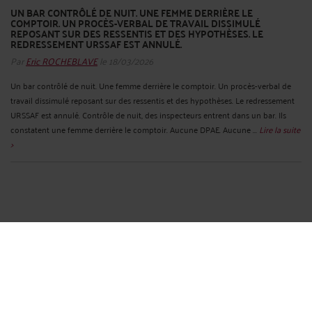
UN BAR CONTRÔLÉ DE NUIT. UNE FEMME DERRIÈRE LE
COMPTOIR. UN PROCÈS-VERBAL DE TRAVAIL DISSIMULÉ
REPOSANT SUR DES RESSENTIS ET DES HYPOTHÈSES. LE
REDRESSEMENT URSSAF EST ANNULÉ.
Par
Eric ROCHEBLAVE
le 18/03/2026
Un bar contrôlé de nuit. Une femme derrière le comptoir. Un procès-verbal de
travail dissimulé reposant sur des ressentis et des hypothèses. Le redressement
URSSAF est annulé. Contrôle de nuit, des inspecteurs entrent dans un bar. Ils
constatent une femme derrière le comptoir. Aucune DPAE. Aucune ...
Lire la suite
>