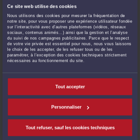
Ce site web utilise des cookies
Nous utilisons des cookies pour mesurer la fréquentation de
notre site, pour vous proposer une expérience utilisateur fondée
sur l’interactivité avec d’autres plateformes (vidéos, réseaux
sociaux, contenus animés…) ainsi que la gestion et l’analyse
du suivi de nos campagnes publicitaires. Parce que le respect
de votre vie privée est essentiel pour nous, nous vous laissons
UN CLIENT M'ÉCRIT. UN AVIS GOOGLE. CINQ ÉTOILES.
le choix de les accepter, de les refuser tous ou de les
Par
Eric ROCHEBLAVE
le 22/06/2026
paramétrer, à l’exception des cookies techniques strictement
nécessaires au fonctionnement du site.
Un client m'écrit. Un avis Google. Cinq étoiles. « Je recommande vivement cet
avocat. Très professionnel, réactif et efficace dans son travail. Il a su répondre à
toutes mes questions avec sérieux et rapidité. Son expertise et son engagement
Tout accepter
inspirent confiance. Merci pour votre accompagnement et ...
Lire la suite >
Personnaliser
Tout refuser, sauf les cookies techniques