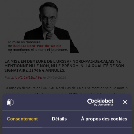
LA MISE EN DEMEURE DE L'URSSAF NORD-PAS-DE-CALAIS NE
MENTIONNE NI LE NOM, NI LE PRÉNOM, NI LA QUALITÉ DE SON
SIGNATAIRE. 21 796 € ANNULÉS.
Par
Eric ROCHEBLAVE
le 23/06/2026
La mise en demeure de l'URSSAF Nord-Pas-de-Calais ne mentionne ni le nom, ni
le prénom, ni la qualité de son signataire. 21 796 € annulés. À la place du nom,
une formule. « Le directeur (ou son délégataire) », suivie d'une signature. Rien
d'autre. Pas de patronyme. Pas de qualité. ...
Lire la suite >
Consentement
Détails
À propos des cookies