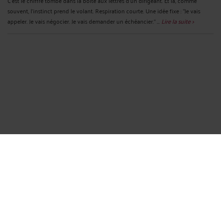
C'est le chiffre tombé dans la boîte aux lettres d'un dirigeant. Et là, comme
souvent, l'instinct prend le volant. Respiration courte. Une idée fixe : “Je vais
appeler. Je vais négocier. Je vais demander un échéancier.” ...
Lire la suite >
L’URSSAF A RAISON SUR LE FOND ? ON S’EN FICHE. ELLE A PEUT-
ÊTRE TORT SUR LA FORME.
Par
Eric ROCHEBLAVE
le 18/02/2026
L’URSSAF a raison sur le fond ? On s’en fiche. Elle a peut-être tort sur la forme.
Vous recevez une mise en demeure. Puis une contrainte. Votre expert-
comptable vérifie les chiffres. Verdict : « L’URSSAF a raison ». Votre réflexe de
dirigeant honnête est de payer. Parce que ce serait “juste”. ...
Lire la suite >