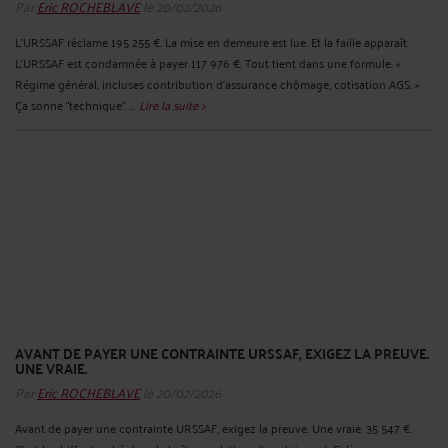
Par
Eric ROCHEBLAVE
le 20/02/2026
L’URSSAF réclame 195 255 €. La mise en demeure est lue. Et la faille apparaît.
L’URSSAF est condamnée à payer 117 976 €. Tout tient dans une formule. «
Régime général, incluses contribution d’assurance chômage, cotisation AGS. »
Ça sonne “technique”. ...
Lire la suite >
AVANT DE PAYER UNE CONTRAINTE URSSAF, EXIGEZ LA PREUVE.
UNE VRAIE.
Par
Eric ROCHEBLAVE
le 20/02/2026
Avant de payer une contrainte URSSAF, exigez la preuve. Une vraie. 35 547 €.