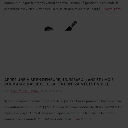
communique pas le procès-verbal de travail dissimulé pendant le contrôle, la
procédure est viciée. C’est faux. La mise en œuvre de la solidarité ...
Lire la suite >
APRÈS UNE MISE EN DEMEURE, L'URSSAF A 3 ANS ET 1 MOIS
POUR AGIR. PASSÉ CE DÉLAI, SA CONTRAINTE EST NULLE.
Par
Eric ROCHEBLAVE
le 24/02/2026
Après une mise en demeure, l'URSSAF a 3 ans et 1 mois pour agir. Passé ce délai,
sa contrainte est nulle. 12 990 €. Mise en demeure notifiée le 18 février 2020. Un
mois pour payer. Et c'est seulement après ce mois que le délai de trois ans
commence à courir (L. 244-8-1 du Code de la ...
Lire la suite >