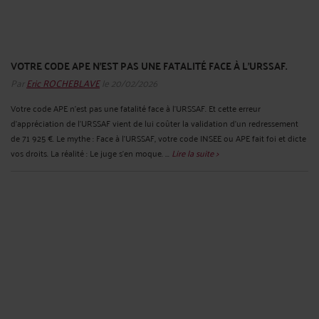
VOTRE CODE APE N'EST PAS UNE FATALITÉ FACE À L'URSSAF.
Par
Eric ROCHEBLAVE
le 20/02/2026
Votre code APE n'est pas une fatalité face à l'URSSAF. Et cette erreur
d'appréciation de l'URSSAF vient de lui coûter la validation d'un redressement
de 71 925 €. Le mythe : Face à l'URSSAF, votre code INSEE ou APE fait foi et dicte
vos droits. La réalité : Le juge s'en moque. ...
Lire la suite >