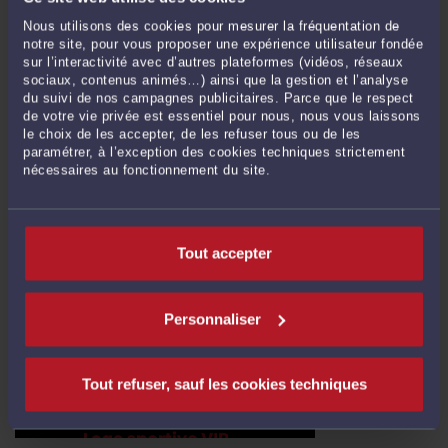
Nous utilisons des cookies pour mesurer la fréquentation de
notre site, pour vous proposer une expérience utilisateur fondée
L'URSSAF CONDAMNÉE À REMBOURSER 4 534 166 €.
sur l’interactivité avec d’autres plateformes (vidéos, réseaux
L'INSPECTEUR AVAIT RÉCLAMÉ LES PIÈCES DU CONTRÔLE À
sociaux, contenus animés…) ainsi que la gestion et l’analyse
TROIS SALARIÉES SANS MANDAT DE L'EMPLOYEUR.
du suivi de nos campagnes publicitaires. Parce que le respect
Par
Eric ROCHEBLAVE
le 16/05/2026
de votre vie privée est essentiel pour nous, nous vous laissons
le choix de les accepter, de les refuser tous ou de les
L'URSSAF condamnée à rembourser 4 534 166 €. L'inspecteur avait réclamé les
paramétrer, à l’exception des cookies techniques strictement
nécessaires au fonctionnement du site.
pièces du contrôle à trois salariées sans mandat de l'employeur. Un après-midi
de février. Une grande entreprise. L'inspecteur URSSAF se présente. Il est reçu
par une salariée ...
Lire la suite >
Tout accepter
Personnaliser
Tout refuser, sauf les cookies techniques