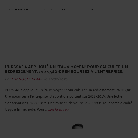
L’URSSAF A APPLIQUÉ UN “TAUX MOYEN” POUR CALCULER UN
REDRESSEMENT. 75 337,80 € REMBOURSÉS À L’ENTREPRISE.
Par
Eric ROCHEBLAVE
le 22/02/2026
L’URSSAF a appliqué un “taux moyen” pour calculer un redressement. 75 337,80
€ remboursés à l’entreprise. Un contrôle portant sur 2018–2019. Une lettre
d’observations : 380 881 €. Une mise en demeure : 456 130 €. Tout semble cadré.
Jusqu’à la méthode. Pour ...
Lire la suite >