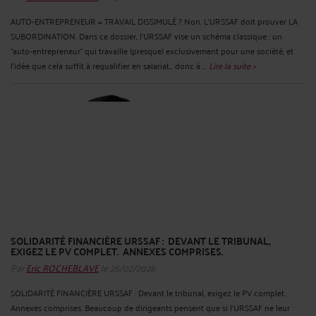
AUTO-ENTREPRENEUR = TRAVAIL DISSIMULÉ ? Non. L’URSSAF doit prouver LA
SUBORDINATION. Dans ce dossier, l’URSSAF vise un schéma classique : un
“auto-entrepreneur” qui travaille (presque) exclusivement pour une société, et
l’idée que cela suffit à requalifier en salariat… donc à ...
Lire la suite >
SOLIDARITÉ FINANCIÈRE URSSAF : DEVANT LE TRIBUNAL,
EXIGEZ LE PV COMPLET. ANNEXES COMPRISES.
Par
Eric ROCHEBLAVE
le 25/02/2026
SOLIDARITÉ FINANCIÈRE URSSAF : Devant le tribunal, exigez le PV complet.
Annexes comprises. Beaucoup de dirigeants pensent que si l’URSSAF ne leur