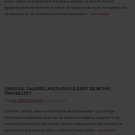
autres valeurs, la loyauté dans la pratique sportive. La loyauté prévaut
également dans les relations de travail. Au travail, soyez loyal : ne regardez pas
les épreuves du J.O. pendant votre temps de travail à ...
Lire la suite >
CANICULE : SALARIÉS, AVEZ-VOUS LE DROIT DE NE PAS
TRAVAILLER ?
Par
Eric ROCHEBLAVE
le 29/07/2024
Canicule : salariés, avez-vous le droit de ne pas travailler ? Le chômage
technique ne s’applique qu’en cas de vigilance orange ou rouge et « si les
mesures de protection des salariés, comme l’aménagement des horaires, ne
peuvent pas être mises en place », précise à Ouest-France ...
Lire la suite >