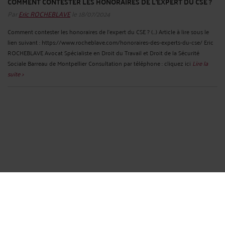
COMMENT CONTESTER LES HONORAIRES DE L’EXPERT DU CSE ?
Par
Eric ROCHEBLAVE
le 18/07/2024
Comment contester les honoraires de l’expert du CSE ? (...) Article à lire sous le
lien suivant : https://www.rocheblave.com/honoraires-des-experts-du-cse/ Eric
ROCHEBLAVE Avocat Spécialiste en Droit du Travail et Droit de la Sécurité
Sociale Barreau de Montpellier Consultation par téléphone : cliquez ici
Lire la
suite >
COMMENT CONTESTER UNE EXPERTISE CSE POUR RISQUE GRAVE
?
Par
Eric ROCHEBLAVE
le 18/07/2024