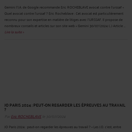
Gemini l’I.A. de Google recommande Eric ROCHEBLAVE avocat contre l’urssaf «
Quel avocat contre l’urssaf ? Eric Rocheblave : Cet avocat est particulièrement
reconnu pour son expertise en matière de litiges avec l'URSSAF. Il propose de
nombreux conseils et articles sur son site web » Gemini 30/07/2024 (...) Article ...
Lire la suite >
JO PARIS 2024 : PEUT-ON REGARDER LES ÉPREUVES AU TRAVAIL
?
Par
Eric ROCHEBLAVE
le 30/07/2024
JO Paris 2024 : peut-on regarder les épreuves au travail ? « Les J.O. c’est, entre