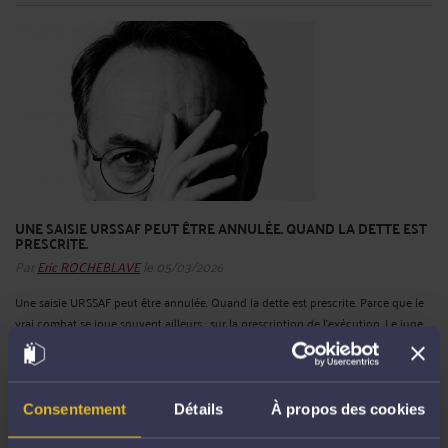
UNE SAISIE URSSAF PEUT ÊTRE ANNULÉE. QUAND LA DETTE EST
PRESCRITE.
Par
Eric ROCHEBLAVE
le 05/03/2026
Une saisie URSSAF peut être annulée. Quand la dette est prescrite. Parce que le
vrai combat se joue souvent ailleurs : sur la prescription de l’exécution. Le juge
de l’exécution du tribunal judiciaire de Paris l’a rappelé dans un jugement du 23
février 2026. L’URSSAF Île-de-France avait ...
Lire la suite >
Consentement
Détails
À propos des cookies