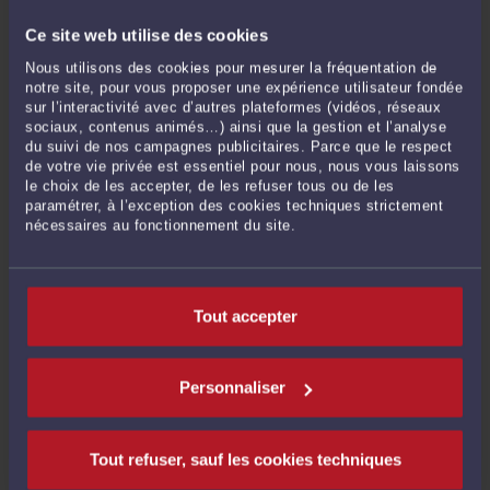
Ce site web utilise des cookies
Nous utilisons des cookies pour mesurer la fréquentation de
notre site, pour vous proposer une expérience utilisateur fondée
sur l’interactivité avec d’autres plateformes (vidéos, réseaux
sociaux, contenus animés…) ainsi que la gestion et l’analyse
du suivi de nos campagnes publicitaires. Parce que le respect
de votre vie privée est essentiel pour nous, nous vous laissons
L'ACTUALITÉ DU DROIT SOCIAL SUR WHATSAPP
le choix de les accepter, de les refuser tous ou de les
Par
Eric ROCHEBLAVE
le 04/03/2026
paramétrer, à l’exception des cookies techniques strictement
nécessaires au fonctionnement du site.
L'actualité du Droit Social par Maître Eric ROCHEBLAVE Le droit social change
vite. Certaines décisions de justice peuvent modifier très concrètement la
manière dont une entreprise doit gérer un contrôle URSSAF, une rupture du
contrat de travail ou une procédure prud’homale. Mais ces ...
Lire la suite >
Tout accepter
Personnaliser
Tout refuser, sauf les cookies techniques