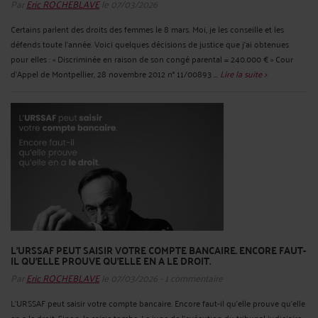
Par
Eric ROCHEBLAVE
le 07/03/2026
Certains parlent des droits des femmes le 8 mars. Moi, je les conseille et les
défends toute l’année. Voici quelques décisions de justice que j’ai obtenues
pour elles : « Discriminée en raison de son congé parental = 240.000 € » Cour
d'Appel de Montpellier, 28 novembre 2012 n° 11/00893 ...
Lire la suite >
L’URSSAF PEUT SAISIR VOTRE COMPTE BANCAIRE. ENCORE FAUT-
IL QU’ELLE PROUVE QU’ELLE EN A LE DROIT.
Par
Eric ROCHEBLAVE
le 07/03/2026 - 1 commentaire
L’URSSAF peut saisir votre compte bancaire. Encore faut-il qu’elle prouve qu’elle
en a le droit. Sinon, la saisie tombe. Le juge de l’exécution du tribunal judiciaire