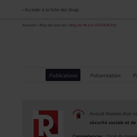
<
Accéder à la liste des blogs
Avocat.fr
>
Blog des avocats
>
Blog de Me Eric ROCHEBLAVE
Publications
Présentation
P
Avocat titulaire d'un c
sécurité sociale et de
Compétences :
Droit du travail