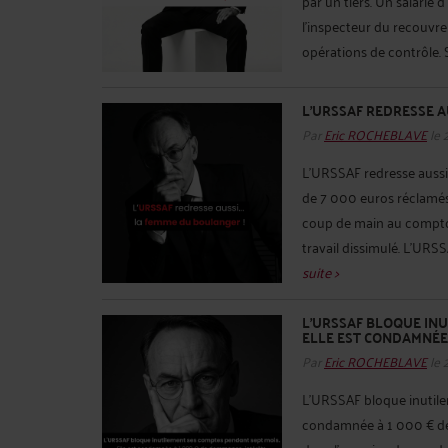
par un tiers. Un salarié d
l'inspecteur du recouvre
opérations de contrôle. S
L’URSSAF REDRESSE A
Par
Eric ROCHEBLAVE
le 
L’URSSAF redresse aussi
de 7 000 euros réclamé
coup de main au comptoir
travail dissimulé. L’URS
suite >
L'URSSAF BLOQUE INU
ELLE EST CONDAMNÉE 
Par
Eric ROCHEBLAVE
le 
L'URSSAF bloque inutile
condamnée à 1 000 € de 