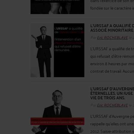
dans l'exercice de son d
fondée sur le caractère in
L'URSSAF A QUALIFIÉ 
ASSOCIÉ MINORITAIRE
Par
Eric ROCHEBLAVE
le 
L'URSSAF a qualifié de tr
qui refusait d'être rémuné
environ 8 heures par moi
contrat de travail. Aucune
L'URSSAF D'AUVERGN
ÉTERNELLES. UN JUGE
VIE DE TROIS ANS.
Par
Eric ROCHEBLAVE
le 
L'URSSAF d'Auvergne pens
rappelle qu'elles ont une
2012. Saisie-attribution