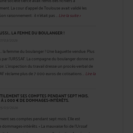
'une société tierce avait remis des fichiers à
ment. La cour d'appel de Toulouse avait validé les
on raisonnement : il n'était pas ...
Lire la suite >
USSI… LA FEMME DU BOULANGER !
27/03/2026
… la femme du boulanger ! Une baguette vendue. Plus
s par l’URSSAF. La compagne du boulanger donne un
. L’inspection du travail dresse un procès-verbal de
SAF réclame plus de 7 000 euros de cotisations ...
Lire la
TILEMENT SES COMPTES PENDANT SEPT MOIS. ​
À 1 000 € DE DOMMAGES-INTÉRÊTS.
25/03/2026
ment ses comptes pendant sept mois. Elle est
dommages-intérêts. « La mauvaise foi de l'Urssaf