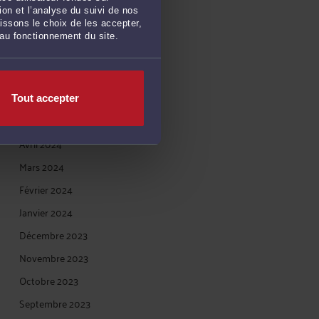
Novembre 2024
on et l’analyse du suivi de nos
issons le choix de les accepter,
Octobre 2024
 au fonctionnement du site.
Septembre 2024
Juillet 2024
Juin 2024
Tout accepter
Mai 2024
Avril 2024
Mars 2024
Février 2024
Janvier 2024
Décembre 2023
Novembre 2023
Octobre 2023
Septembre 2023