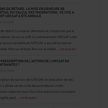
IONS DE RETARD. LA MISE EN DEMEURE NE
ÉTAIL DU CALCUL DES MAJORATIONS. CE VICE A
ENT URSSAF A ÉTÉ ANNULÉ
21/03/2026
 de retard. La mise en demeure ne comportait pas le
orations. Ce vice a suffi. Le redressement URSSAF a été
 recours amiable de l'URSSAF a annulé la mise en
ité. Non sur le fond. Non sur la réalité ...
Lire la suite >
 PRESCRIPTION DE L’ACTION DE L’URSSAF EN
NTRAINTES ?
29/02/2024
cription de l’action de l’URSSAF en exécution de ses
221-1 alinéa 1er du code des procédures civiles
tout créancier muni d’un titre exécutoire constatant
gible peut, ...
Lire la suite >