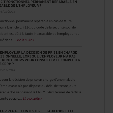
FICIT FONCTIONNEL PERMANENT RÉPARABLE EN
SABLE DE L’EMPLOYEUR ?
26/02/2024
 fonctionnel permanent réparable en cas de faute
r ? L’article L. 452-1 du code de la sécurité sociale
cident est dû à la faute inexcusable de l’employeur ou
tué dans ...
Lire la suite >
’EMPLOYEUR LA DÉCISION DE PRISE EN CHARGE
ESSIONNELLE, LORSQUE L’EMPLOYEUR N’A PAS
E TRENTE JOURS POUR CONSULTER ET COMPLÉTER
LE CRRMP
26/02/2024
oyeur la décision de prise en charge d’une maladie
l’employeur n’a pas disposé du délai de trente jours
ter le dossier devant le CRRMP Aux termes de l’article
rité sociale, ...
Lire la suite >
R PEUT-IL CONTESTER LE TAUX D’IPP ET LE