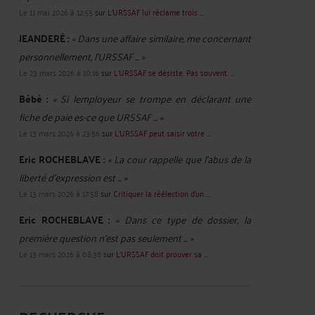
Le 11 mai 2026 à 12:55
sur
L'URSSAF lui réclame trois ...
JEANDERÉ :
« Dans une affaire similaire, me concernant
personnellement, l'URSSAF ... »
Le 23 mars 2026 à 10:16
sur
L'URSSAF se désiste. Pas souvent. ...
Bébé :
« Si lemployeur se trompe en déclarant une
fiche de paie es-ce que URSSAF ... »
Le 13 mars 2026 à 23:56
sur
L’URSSAF peut saisir votre ...
Eric ROCHEBLAVE :
« La cour rappelle que l'abus de la
liberté d'expression est ... »
Le 13 mars 2026 à 17:58
sur
Critiquer la réélection d’un ...
Eric ROCHEBLAVE :
« Dans ce type de dossier, la
première question n’est pas seulement ... »
Le 13 mars 2026 à 08:38
sur
L’URSSAF doit prouver sa ...