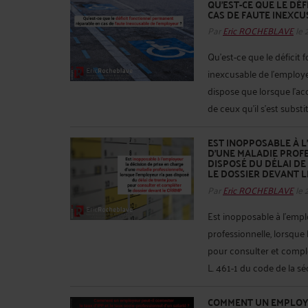
QU’EST-CE QUE LE DÉ
CAS DE FAUTE INEXCU
Par
Eric ROCHEBLAVE
le 
Qu’est-ce que le déficit
inexcusable de l’employeu
dispose que lorsque l’ac
de ceux qu’il s’est substi
EST INOPPOSABLE À L
D’UNE MALADIE PROF
DISPOSÉ DU DÉLAI D
LE DOSSIER DEVANT 
Par
Eric ROCHEBLAVE
le 
Est inopposable à l’empl
professionnelle, lorsque 
pour consulter et complé
L. 461-1 du code de la sécu
COMMENT UN EMPLOYEU