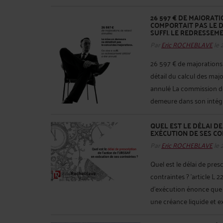
26 597 € DE MAJORAT
COMPORTAIT PAS LE D
SUFFI. LE REDRESSEM
Par
Eric ROCHEBLAVE
le 
26 597 € de majorations
détail du calcul des maj
annulé La commission de
demeure dans son intégral
QUEL EST LE DÉLAI DE
EXÉCUTION DE SES CO
Par
Eric ROCHEBLAVE
le 
Quel est le délai de pres
contraintes ? ’article L 
d’exécution énonce que 
une créance liquide et exi