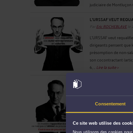
judiciaire de Montluçon 
L'URSSAF VEUT REQUA
Par
Eric ROCHEBLAVE
le 
L'URSSAF veut requalifi
dirigeants pensent que le
présomption de non-sala
son cocontractant (article
6, ...
Lire la suite >
EN MATIÈRE D'OPPOSIT
PROUVER QU'ELLE A RA
TORT.
Par
Eric ROCHEBLAVE
le 
Consentement
En matière d'opposition 
qu'elle a raison. C'est à 
constante sur ce point. 
Ce site web utilise des cook
caractère infondé de la 
Nous utilisons des cookies pour 