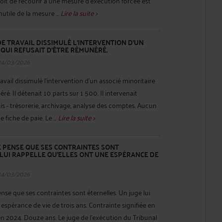
roit de recourir à une mesure d'exécution forcée est
utile de la mesure ...
Lire la suite >
DE TRAVAIL DISSIMULÉ L'INTERVENTION D'UN
 QUI REFUSAIT D'ÊTRE RÉMUNÉRÉ.
24/03/2026
avail dissimulé l'intervention d'un associé minoritaire
ré. Il détenait 10 parts sur 1 500. Il intervenait
s - trésorerie, archivage, analyse des comptes. Aucun
 fiche de paie. Le ...
Lire la suite >
E PENSE QUE SES CONTRAINTES SONT
 LUI RAPPELLE QU'ELLES ONT UNE ESPÉRANCE DE
24/03/2026
e que ses contraintes sont éternelles. Un juge lui
 espérance de vie de trois ans. Contrainte signifiée en
 en 2024. Douze ans. Le juge de l'exécution du Tribunal