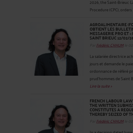
2026, the Saint-Brieuc La
Procedure (CPC), orders S
AGROALIMENTAIRE (FOR
OBTIENT LES BULLETI
MESSAGERIE PRO ET « 
SAINT BRIEUC 12/02/2
Par
Frédéric CHHUM
le 02
La salariée directrice ac
jours et demande le pai
ordonnance de référé pro
prud’hommes de Saint Bri
Lire la suite >
FRENCH LABOUR LAW -
THE WRITTEN SUBMISS
CONSTITUTES A REQUE
THEREBY SEIZED OF THE
Par
Frédéric CHHUM
le 02
In a decision dated June 