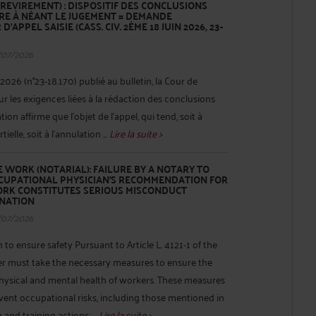
REVIREMENT) : DISPOSITIF DES CONCLUSIONS
E À NÉANT LE JUGEMENT = DEMANDE
’APPEL SAISIE (CASS. CIV. 2ÈME 18 JUIN 2026, 23-
/07/2026
2026 (n°23-18.170) publié au bulletin, la Cour de
r les exigences liées à la rédaction des conclusions
ion affirme que l’objet de l’appel, qui tend, soit à
ielle, soit à l’annulation ...
Lire la suite >
 WORK (NOTARIAL): FAILURE BY A NOTARY TO
CUPATIONAL PHYSICIAN'S RECOMMENDATION FOR
ORK CONSTITUTES SERIOUS MISCONDUCT
INATION
/07/2026
to ensure safety Pursuant to Article L. 4121-1 of the
r must take the necessary measures to ensure the
physical and mental health of workers. These measures
revent occupational risks, including those mentioned in
 and training actions; ...
Lire la suite >