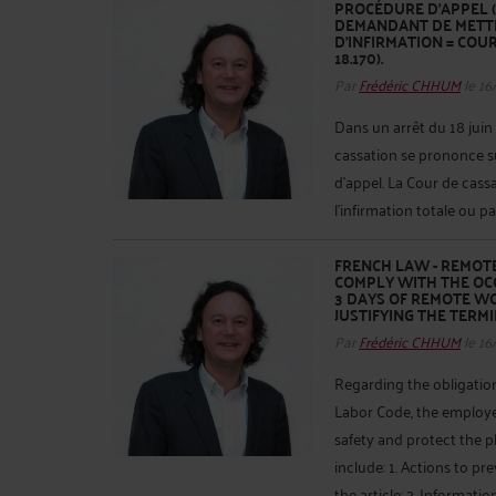
PROCÉDURE D’APPEL (
DEMANDANT DE METTR
D’INFIRMATION = COUR D
18.170).
Par
Frédéric CHHUM
le 16
Dans un arrêt du 18 juin 
cassation se prononce su
d’appel. La Cour de cassat
l’infirmation totale ou part
FRENCH LAW - REMOTE
COMPLY WITH THE OC
3 DAYS OF REMOTE W
JUSTIFYING THE TERM
Par
Frédéric CHHUM
le 16
Regarding the obligation 
Labor Code, the employe
safety and protect the 
include: 1. Actions to p
the article; 2. Information