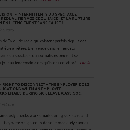
ISION – INTERMITTENTS DU SPECTACLE,
S REQUALIFIER VOS CDDU EN CDI ET LA RUPTURE
 EN LICENCIEMENT SANS CAUSE !
/06/2026
ns de TV ou de radio qui existent parfois depuis des
nt être arrêtées. Bienvenue dans le mercato
ttents du spectacle ou journalistes peuvent se
jour au lendemain alors qu’ils ont collaboré ...
Lire la
 RIGHT TO DISCONNECT – THE EMPLOYER DOES
BLIGATIONS WHEN AN EMPLOYEE
S EMAILS DURING SICK LEAVE (CASS. SOC.
/06/2026
neously checks work emails during sick leave and
 they were obligated to do so immediately cannot
ore, the absence of a Right to Disconnect Charter is