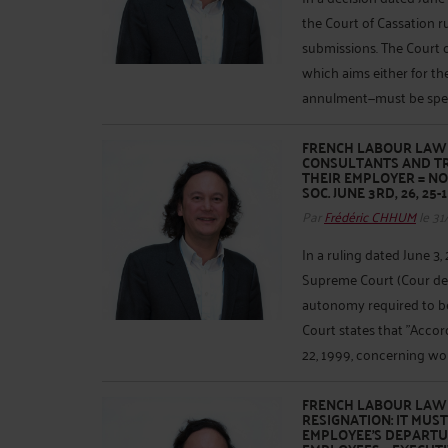
the Court of Cassation r
submissions. The Court o
which aims either for the
annulment—must be specif
FRENCH LABOUR LAW –
CONSULTANTS AND TR
THEIR EMPLOYER = NO
SOC. JUNE 3RD, 26, 25-1
Par
Frédéric CHHUM
le 31
In a ruling dated June 3,
Supreme Court (Cour de c
autonomy required to b
Court states that "Accor
22, 1999, concerning wor
FRENCH LABOUR LAW 
RESIGNATION: IT MUS
EMPLOYEE'S DEPARTURE 