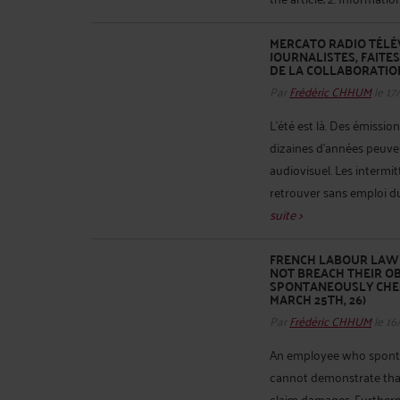
MERCATO RADIO TÉLÉV
JOURNALISTES, FAITE
DE LA COLLABORATION
Par
Frédéric CHHUM
le 17
L’été est là. Des émissio
dizaines d’années peuve
audiovisuel. Les intermi
retrouver sans emploi du 
suite >
FRENCH LABOUR LAW -
NOT BREACH THEIR O
SPONTANEOUSLY CHECK
MARCH 25TH, 26)
Par
Frédéric CHHUM
le 16
An employee who sponta
cannot demonstrate that
claim damages. Furtherm