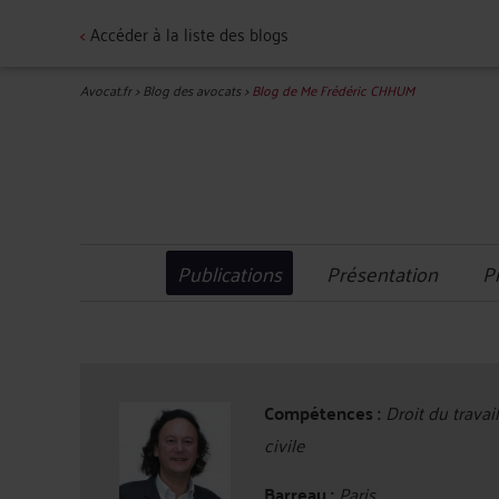
<
Accéder à la liste des blogs
Avocat.fr
>
Blog des avocats
>
Blog de Me Frédéric CHHUM
Publications
Présentation
P
Compétences :
Droit du travai
civile
Barreau :
Paris