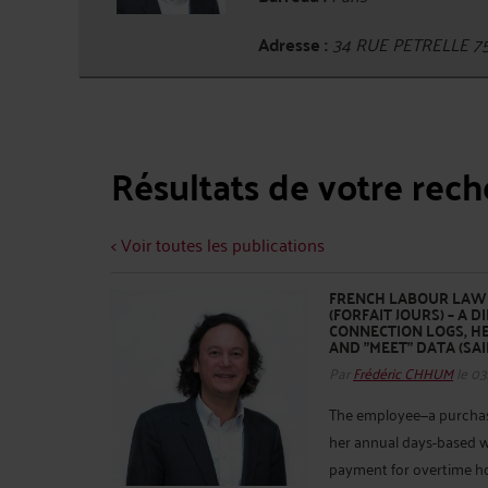
Adresse :
34 RUE PETRELLE 7
Résultats de votre rec
< Voir toutes les publications
FRENCH LABOUR LAW -
(FORFAIT JOURS) – A 
CONNECTION LOGS, H
AND "MEET" DATA (SAIN
Par
Frédéric CHHUM
le 03
The employee—a purchas
her annual days-based w
payment for overtime hou