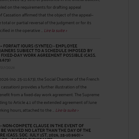
uled on the requirements for drafting appeal
f Cassation affirmed that the object of the appeal—
 total or partial reversal of the judgment or for its
ied in the operative ...
Lire la suite >
 FORFAIT JOURS (SYNTEC) - EMPLOYEE
AINERS SUBJECT TO A SCHEDULE IMPOSED BY
 FIXED-DAY WORK AGREEMENT POSSIBLE (CASS.
1.673)
/07/2026
 2026 (no. 25-11.673), the Social Chamber of the French
assation) provides a further illustration of the
enefit from a fixed-day work agreement. The Supreme
ding to Article 4.1 of the extended agreement of June
king hours, attached to the ...
Lire la suite >
- NON-COMPETE CLAUSE IN THE EVENT OF
T BE WAIVED NO LATER THAN THE DAY OF THE
(CASS. SOC. JULY 1ST, 2026, 25-10.960) –