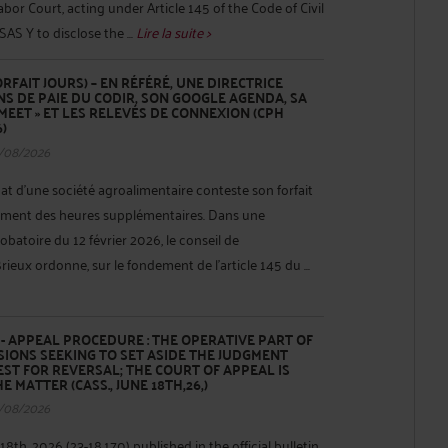
bor Court, acting under Article 145 of the Code of Civil
AS Y to disclose the ...
Lire la suite >
FAIT JOURS) – EN RÉFÉRÉ, UNE DIRECTRICE
NS DE PAIE DU CODIR, SON GOOGLE AGENDA, SA
MEET » ET LES RELEVÉS DE CONNEXION (CPH
6)
/08/2026
hat d’une société agroalimentaire conteste son forfait
ement des heures supplémentaires. Dans une
batoire du 12 février 2026, le conseil de
eux ordonne, sur le fondement de l’article 145 du ...
 APPEAL PROCEDURE : THE OPERATIVE PART OF
IONS SEEKING TO SET ASIDE THE JUDGMENT
ST FOR REVERSAL; THE COURT OF APPEAL IS
 MATTER (CASS., JUNE 18TH,26,)
/08/2026
18th, 2026 (23-18.170) published in the official bulletin,