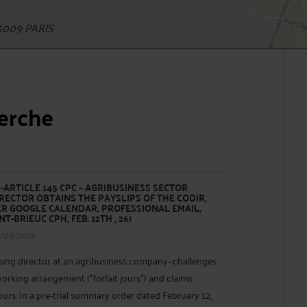
5009 PARIS
herche
ARTICLE 145 CPC – AGRIBUSINESS SECTOR
DIRECTOR OBTAINS THE PAYSLIPS OF THE CODIR,
ER GOOGLE CALENDAR, PROFESSIONAL EMAIL,
T-BRIEUC CPH, FEB. 12TH , 26)
/08/2026
ing director at an agribusiness company—challenges
orking arrangement (*forfait jours*) and claims
rs. In a pre-trial summary order dated February 12,