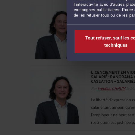
l’interactivité avec d’autres pl
FORFAIT JOURS (SYNT
SOUMIS À UN PLANNI
campagnes publicitaires. Parce q
FORFAIT-JOURS POSSIBLE
de les refuser tous ou de les pa
Par
Frédéric CHHUM
le 30
Dans un arrêt du 3 juin 
Tout refuser, sauf les c
cassation fournit une no
techniques
bénéficier d’un forfait en
4.1 de l’accord du 22 juin 
LICENCIEMENT EN VIO
SALARIÉ : PANORAMA 
CASSATION – SALARIÉ
Par
Frédéric CHHUM
le 29
La liberté d’expression 
salarié tant au sein qu’e
l’employeur ne peut rest
restriction est justifiée p