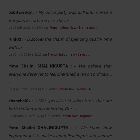
babitareddy :
« My office party was dull until I hired a
Gurgaon Escorts Service. The ... »
Le 18 juil. 2026 à 08:59
sur
French labour law - Name and ...
ruhi02 :
« Discover the charm of spending quality time
with ... »
Le 10 juil. 2026 à 12:26
sur
French labour law - Sexist ...
Mme Shalini SHALINIGUPTA :
« We believe that
everyone deserves to feel cherished, even on ordinary ...
»
Le 3 juil. 2026 à 09:14
sur
French labour law - Radio - A ...
chanchal01 :
« We specialize in adventures that are
both thrilling and comforting. Our ... »
Le 30 juin 2026 à 09:44
sur
French labour law : Rupture ...
Mme Shalini SHALINIGUPTA :
« We know how
important it is to make a good first impression, and we