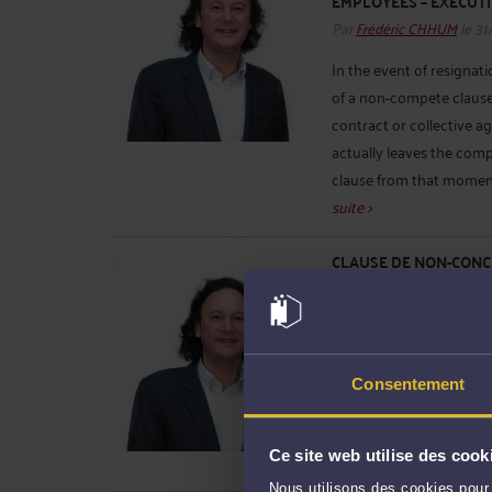
EMPLOYEES – EXECUTI
Par
Frédéric CHHUM
le 31
In the event of resigna
of a non-compete clause
contract or collective a
actually leaves the co
clause from that moment 
suite >
CLAUSE DE NON-CONCU
LEVÉE AU PLUS TARD L
JUILLET 2026, 25-10.9
CADRES DIRIGEANTS
Par
Frédéric CHHUM
le 31
En cas de démission, l’e
Consentement
clause de non-concurrenc
conventionnel et au plus 
Ce site web utilise des cook
l’entreprise. Le salarié est
Nous utilisons des cookies pour 