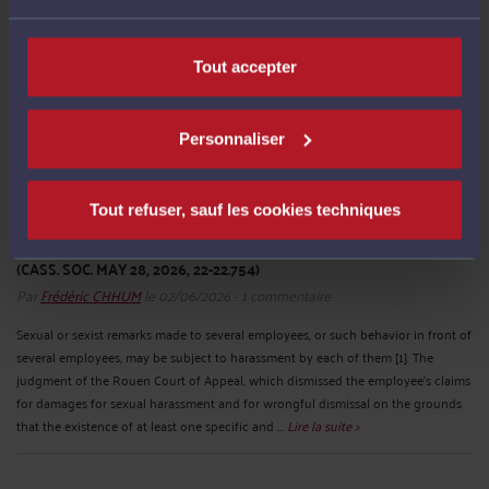
Tout accepter
Personnaliser
Tout refuser, sauf les cookies techniques
FRENCH LABOUR LAW SEXUAL HARASSMENT – ​​THE COURT OF
CASSATION RECOGNIZES SOCIALIST SEXUAL HARASSMENT
(CASS. SOC. MAY 28, 2026, 22-22.754)
Par
Frédéric CHHUM
le 02/06/2026 - 1 commentaire
Sexual or sexist remarks made to several employees, or such behavior in front of
several employees, may be subject to harassment by each of them [1]. The
judgment of the Rouen Court of Appeal, which dismissed the employee's claims
for damages for sexual harassment and for wrongful dismissal on the grounds
that the existence of at least one specific and ...
Lire la suite >