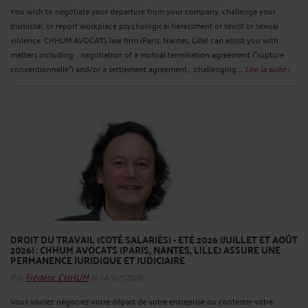
You wish to negotiate your departure from your company, challenge your
dismissal, or report workplace psychological harassment or sexist or sexual
violence. CHHUM AVOCATS law firm (Paris, Nantes, Lille) can assist you with
matters including: . negotiation of a mutual termination agreement (*rupture
conventionnelle*) and/or a settlement agreement, . challenging ...
Lire la suite >
DROIT DU TRAVAIL (COTÉ SALARIÉS) - ETÉ 2026 (JUILLET ET AOÛT
2026) : CHHUM AVOCATS (PARIS, NANTES, LILLE) ASSURE UNE
PERMANENCE JURIDIQUE ET JUDICIAIRE
Par
Frédéric CHHUM
le 14/07/2026
Vous voulez négociez votre départ de votre entreprise ou contester votre