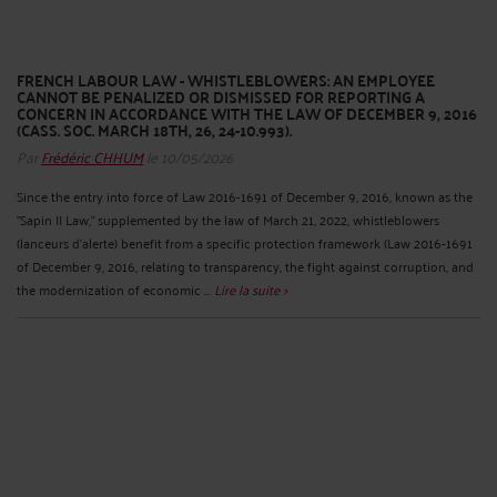
FRENCH LABOUR LAW - WHISTLEBLOWERS: AN EMPLOYEE
CANNOT BE PENALIZED OR DISMISSED FOR REPORTING A
CONCERN IN ACCORDANCE WITH THE LAW OF DECEMBER 9, 2016
(CASS. SOC. MARCH 18TH, 26, 24-10.993).
Par
Frédéric CHHUM
le 10/05/2026
Since the entry into force of Law 2016-1691 of December 9, 2016, known as the
"Sapin II Law," supplemented by the law of March 21, 2022, whistleblowers
(lanceurs d’alerte) benefit from a specific protection framework (Law 2016-1691
of December 9, 2016, relating to transparency, the fight against corruption, and
the modernization of economic ...
Lire la suite >