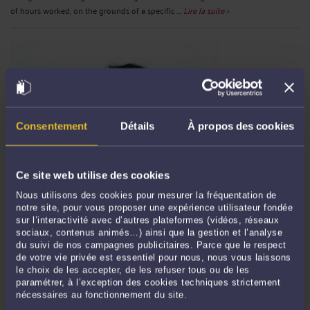
of hours worked, on the grounds of a specific ...
Lire la suite >
Consentement
Détails
À propos des cookies
Ce site web utilise des cookies
DROIT À LA PREUVE – HEURES SUPPLÉMENTAIRES - OBTENTION
DE SA MESSAGERIE PROFESSIONNELLE PAR UN SALARIÉ –
Nous utilisons des cookies pour mesurer la fréquentation de
ARTICLE 145 DU CPC -
notre site, pour vous proposer une expérience utilisateur fondée
Par
Frédéric CHHUM
le 09/07/2026
sur l’interactivité avec d’autres plateformes (vidéos, réseaux
sociaux, contenus animés…) ainsi que la gestion et l’analyse
Dans un arrêt du 24 juin 2025 (25-10.397) publié au bulletin, la Cour de cassation
du suivi de nos campagnes publicitaires. Parce que le respect
affirme que la procédure prévue par l’article 145 du CPC ne peut être écartée en
de votre vie privée est essentiel pour nous, nous vous laissons
le choix de les accepter, de les refuser tous ou de les
matière de durée du travail quant à l'existence ou au nombre d'heures de travail
paramétrer, à l’exception des cookies techniques strictement
accomplies au motif de l'existence ...
Lire la suite >
nécessaires au fonctionnement du site.