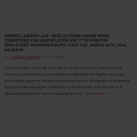
FRENCH LABOUR LAW - GEOLOCATION: UNDER WHAT
CONDITIONS CAN AN EMPLOYER USE IT TO MONITOR
EMPLOYEES' WORKING HOURS? (CASS SOC, MARCH 18TH, 2026,
24-18.976)
Par
Frédéric CHHUM
le 16/05/2026
In a ruling dated March 18, 2026, No. 24-18.976, the Social Chamber of the
French Supreme Court (Cour de cassation) addressed the legality of using a
geolocation system to monitor the working hours of distributors of advertising
flyers and free newspapers. It affirmed, for the first time, that: "the use of a
geolocation system to monitor working hours is ...
Lire la suite >