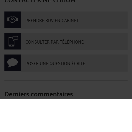
PRENDRE RDV EN CABINET
CONSULTER PAR TÉLÉPHONE
POSER UNE QUESTION ÉCRITE
Derniers commentaires
babitareddy :
« My office party was dull until I hired a Gurgaon Escorts Service.
The ... »
Le 18 juil. 2026 à 08:59
sur
French labour law - Name and ...
ruhi02 :
« Discover the charm of spending quality time with ... »