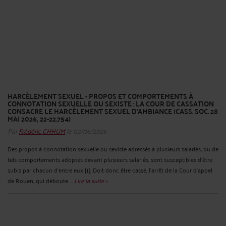
HARCÈLEMENT SEXUEL - PROPOS ET COMPORTEMENTS À
CONNOTATION SEXUELLE OU SEXISTE : LA COUR DE CASSATION
CONSACRE LE HARCÈLEMENT SEXUEL D’AMBIANCE (CASS. SOC. 28
MAI 2026, 22-22.754)
Par
Frédéric CHHUM
le 02/06/2026
Des propos à connotation sexuelle ou sexiste adressés à plusieurs salariés, ou de
tels comportements adoptés devant plusieurs salariés, sont susceptibles d’être
subis par chacun d’entre eux [1]. Doit donc être cassé, l’arrêt de la Cour d’appel
de Rouen, qui déboute ...
Lire la suite >