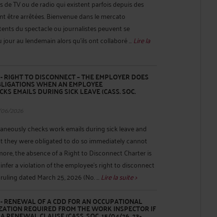
ns de TV ou de radio qui existent parfois depuis des
nt être arrêtées. Bienvenue dans le mercato
ttents du spectacle ou journalistes peuvent se
jour au lendemain alors qu’ils ont collaboré ...
Lire la
 RIGHT TO DISCONNECT – THE EMPLOYER DOES
BLIGATIONS WHEN AN EMPLOYEE
S EMAILS DURING SICK LEAVE (CASS. SOC.
/06/2026
neously checks work emails during sick leave and
 they were obligated to do so immediately cannot
ore, the absence of a Right to Disconnect Charter is
 to infer a violation of the employee's right to disconnect
ruling dated March 25, 2026 (No. ...
Lire la suite >
- RENEWAL OF A CDD FOR AN OCCUPATIONAL
ZATION REQUIRED FROM THE WORK INSPECTOR IF
A RENEWAL CLAUSE (CASS. SOC. 15/04/26, 23-