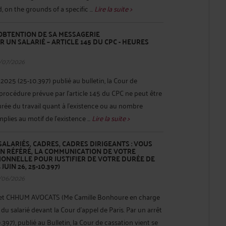
on the grounds of a specific ...
Lire la suite >
 OBTENTION DE SA MESSAGERIE
 UN SALARIÉ – ARTICLE 145 DU CPC - HEURES
/07/2026
2025 (25-10.397) publié au bulletin, la Cour de
 procédure prévue par l’article 145 du CPC ne peut être
rée du travail quant à l'existence ou au nombre
plies au motif de l'existence ...
Lire la suite >
 SALARIÉS, CADRES, CADRES DIRIGEANTS : VOUS
N RÉFÉRÉ, LA COMMUNICATION DE VOTRE
ONNELLE POUR JUSTIFIER DE VOTRE DURÉE DE
JUIN 26, 25-10.397)
/06/2026
inet CHHUM AVOCATS (Me Camille Bonhoure en charge
t du salarié devant la Cour d’appel de Paris. Par un arrêt
.397), publié au Bulletin, la Cour de cassation vient se