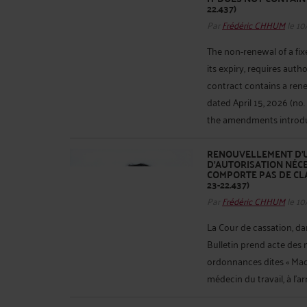
22.437)
Par
Frédéric CHHUM
le 10
The non-renewal of a fi
its expiry, requires aut
contract contains a rene
dated April 15, 2026 (no.
the amendments introduce
RENOUVELLEMENT D’U
D’AUTORISATION NÉCES
COMPORTE PAS DE CLA
23-22.437)
Par
Frédéric CHHUM
le 10
La Cour de cassation, dan
Bulletin prend acte des m
ordonnances dites « Ma
médecin du travail, à l’ar