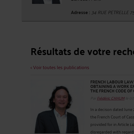
Adresse :
34 RUE PETRELLE 7
Résultats de votre rec
< Voir toutes les publications
FRENCH LABOUR LAW -
OBTAINING A WORK EM
THE FRENCH CODE OF 
Par
Frédéric CHHUM
le 07
In a decison dated June 2
the French Court of Cass
provided for in Article 
disregarded with regard