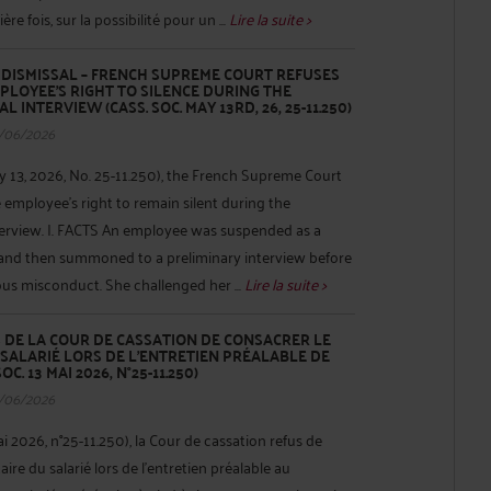
e fois, sur la possibilité pour un ...
Lire la suite >
DISMISSAL – FRENCH SUPREME COURT REFUSES
PLOYEE'S RIGHT TO SILENCE DURING THE
 INTERVIEW (CASS. SOC. MAY 13RD, 26, 25-11.250)
/06/2026
y 13, 2026, No. 25-11.250), the French Supreme Court
 employee's right to remain silent during the
nterview. I. FACTS An employee was suspended as a
and then summoned to a preliminary interview before
ous misconduct. She challenged her ...
Lire la suite >
S DE LA COUR DE CASSATION DE CONSACRER LE
 SALARIÉ LORS DE L’ENTRETIEN PRÉALABLE DE
C. 13 MAI 2026, N°25-11.250)
/06/2026
ai 2026, n°25-11.250), la Cour de cassation refus de
aire du salarié lors de l’entretien préalable au