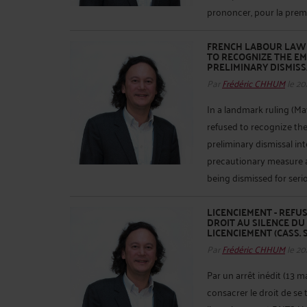
prononcer, pour la premièr
FRENCH LABOUR LAW 
TO RECOGNIZE THE EM
PRELIMINARY DISMISSAL
Par
Frédéric CHHUM
le 20
In a landmark ruling (Ma
refused to recognize the
preliminary dismissal i
precautionary measure 
being dismissed for seri
LICENCIEMENT - REFU
DROIT AU SILENCE DU
LICENCIEMENT (CASS. SO
Par
Frédéric CHHUM
le 20
Par un arrêt inédit (13 m
consacrer le droit de se t