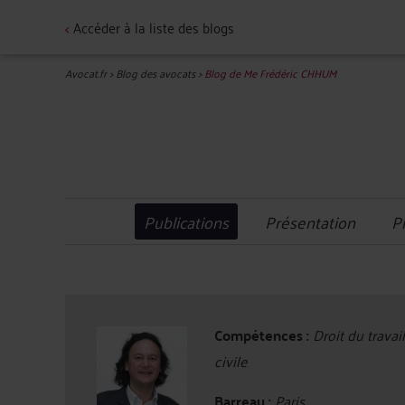
<
Accéder à la liste des blogs
Avocat.fr
>
Blog des avocats
>
Blog de Me Frédéric CHHUM
Publications
Présentation
P
Compétences :
Droit du travai
civile
Barreau :
Paris