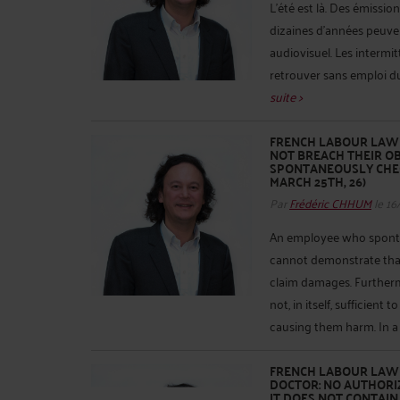
L’été est là. Des émissio
dizaines d’années peuve
audiovisuel. Les intermi
retrouver sans emploi du 
suite >
FRENCH LABOUR LAW -
NOT BREACH THEIR O
SPONTANEOUSLY CHECK
MARCH 25TH, 26)
Par
Frédéric CHHUM
le 16
An employee who sponta
cannot demonstrate that
claim damages. Furtherm
not, in itself, sufficient
causing them harm. In a 
FRENCH LABOUR LAW 
DOCTOR: NO AUTHORI
IT DOES NOT CONTAIN 