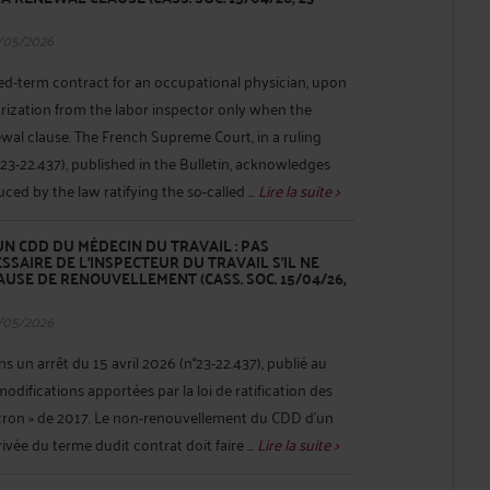
/05/2026
xed-term contract for an occupational physician, upon
horization from the labor inspector only when the
wal clause. The French Supreme Court, in a ruling
 23-22.437), published in the Bulletin, acknowledges
d by the law ratifying the so-called ...
Lire la suite >
N CDD DU MÉDECIN DU TRAVAIL : PAS
SAIRE DE L’INSPECTEUR DU TRAVAIL S’IL NE
USE DE RENOUVELLEMENT (CASS. SOC. 15/04/26,
/05/2026
s un arrêt du 15 avril 2026 (n°23-22.437), publié au
odifications apportées par la loi de ratification des
cron » de 2017. Le non-renouvellement du CDD d’un
rivée du terme dudit contrat doit faire ...
Lire la suite >