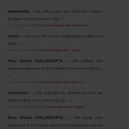
babitareddy :
« My office party was dull until I hired a
Gurgaon Escorts Service. The ... »
Le 18 juil. 2026 à 08:59
sur
French labour law - Name and ...
ruhi02 :
« Discover the charm of spending quality time
with ... »
Le 10 juil. 2026 à 12:26
sur
French labour law - Sexist ...
Mme Shalini SHALINIGUPTA :
« We believe that
everyone deserves to feel cherished, even on ordinary ...
»
Le 3 juil. 2026 à 09:14
sur
French labour law - Radio - A ...
chanchal01 :
« We specialize in adventures that are
both thrilling and comforting. Our ... »
Le 30 juin 2026 à 09:44
sur
French labour law : Rupture ...
Mme Shalini SHALINIGUPTA :
« We know how
important it is to make a good first impression, and we