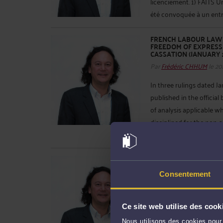
licenciement. 1) FAITS Un
été convoquée à un entre
FRENCH LABOUR LAW -
FREEDOM OF EXPRESS
CASSATION (JANUARY 14,
Par
Frédéric CHHUM
le 20
In three rulings dated J
published in the officia
of analysis applicable 
disciplined for the non-
must now weigh the empl
LICENCIEMENT EN VIO
SALARIÉ : NOUVELLE 
Consentement
Par
Frédéric CHHUM
le 20
Par trois arrêts du 14 ja
Ce site web utilise des cook
bulletin, la Cour de Cas
applicable lorsqu’un sala
Nous utilisons des cookies pour 