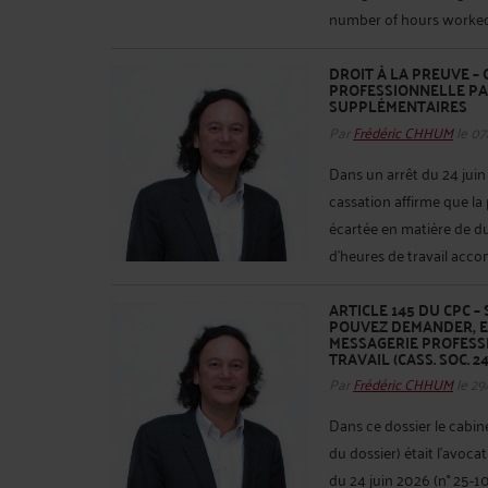
number of hours worked, 
DROIT À LA PREUVE –
PROFESSIONNELLE PAR
SUPPLÉMENTAIRES
Par
Frédéric CHHUM
le 07
Dans un arrêt du 24 juin 
cassation affirme que la
écartée en matière de du
d'heures de travail accom
ARTICLE 145 DU CPC –
POUVEZ DEMANDER, E
MESSAGERIE PROFESSI
TRAVAIL (CASS. SOC. 24 
Par
Frédéric CHHUM
le 29
Dans ce dossier le cab
du dossier) était l’avoca
du 24 juin 2026 (n° 25-10