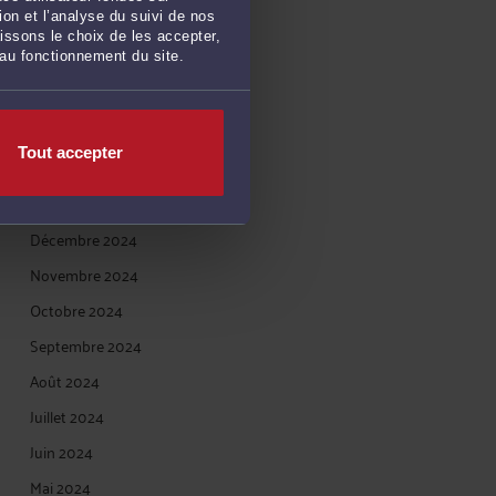
on et l’analyse du suivi de nos
Juin 2025
issons le choix de les accepter,
 au fonctionnement du site.
Mai 2025
Avril 2025
Mars 2025
Tout accepter
Février 2025
Janvier 2025
Décembre 2024
Novembre 2024
Octobre 2024
Septembre 2024
Août 2024
Juillet 2024
Juin 2024
Mai 2024