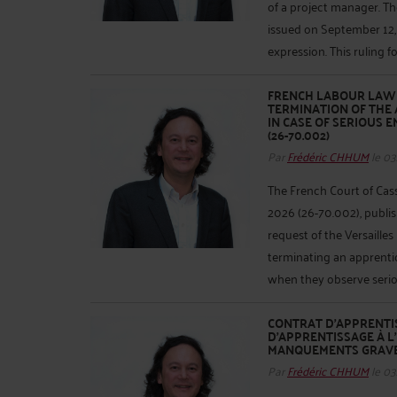
of a project manager. Th
issued on September 12, 
expression. This ruling fo
FRENCH LABOUR LAW 
TERMINATION OF THE
IN CASE OF SERIOUS E
(26-70.002)
Par
Frédéric CHHUM
le 03
The French Court of Cassa
2026 (26-70.002), publish
request of the Versailles
terminating an apprentic
when they observe serio
CONTRAT D’APPRENTI
D’APPRENTISSAGE À L’
MANQUEMENTS GRAVE
Par
Frédéric CHHUM
le 03