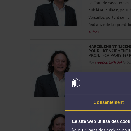
La Cour de cassation est
publié au bulletin, pour 
Versailles, portant sur l
l’initiative de l’apprent
suite >
HARCÈLEMENT (LICENC
POUR LICENCIEMENT 
PROJET (CA PARIS 16/1
Par
Frédéric CHHUM
le 01
Dans un arrêt du 16 oc
RETAIL pour licenciement
La Cour d’appel de Paris
pour atteinte portée à la 
Consentement
LICENCIEMENT NUL S
AVOCATS CITÉ DANS LE
Par
Frédéric CHHUM
le 01
Ce site web utilise des cook
Nous utilisons des cookies pour 