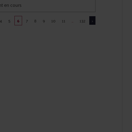
t en cours
4
5
6
7
8
9
10
11
...
132
>