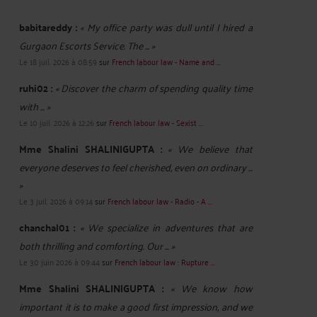
babitareddy :
« My office party was dull until I hired a
Gurgaon Escorts Service. The ... »
Le 18 juil. 2026 à 08:59
sur
French labour law - Name and ...
ruhi02 :
« Discover the charm of spending quality time
with ... »
Le 10 juil. 2026 à 12:26
sur
French labour law - Sexist ...
Mme Shalini SHALINIGUPTA :
« We believe that
everyone deserves to feel cherished, even on ordinary ...
»
Le 3 juil. 2026 à 09:14
sur
French labour law - Radio - A ...
chanchal01 :
« We specialize in adventures that are
both thrilling and comforting. Our ... »
Le 30 juin 2026 à 09:44
sur
French labour law : Rupture ...
Mme Shalini SHALINIGUPTA :
« We know how
important it is to make a good first impression, and we