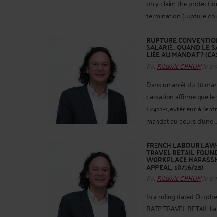
only claim the protecti
termination (rupture conv
RUPTURE CONVENTION
SALARIÉ : QUAND LE 
LIÉE AU MANDAT ? (CASS
Par
Frédéric CHHUM
le 05
Dans un arrêt du 18 mars
cassation affirme que le 
L2411-1, extérieur à l’ent
mandat au cours d’une ..
FRENCH LABOUR LAW-
TRAVEL RETAIL FOUN
WORKPLACE HARASSME
APPEAL, 10/16/25)
Par
Frédéric CHHUM
le 03
In a ruling dated Octobe
RATP TRAVEL RETAIL liab