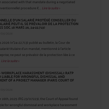
on associated with that mandate during a negotiated
entionnelle) procedure if, ...
Lire la suite >
NELLE D’UN SALARIÉ PROTÉGÉ CONSEILLER DU
SALARIÉ PEUT-IL SE PRÉVALOIR DE LA PROTECTION
 SOC. 18 MARS 26, 24-22.713)
/05/2026
 2026 (n°24-22.713) publié au bulletin, la Cour de
salarié titulaire d’un mandat, mentionné à l’article
reprise, ne peut se prévaloir de la protection liée à ce
.
Lire la suite >
 WORKPLACE HARASSMENT (DISMISSAL): RATP
D LIABLE FOR WRONGFUL DISMISSAL AND
NT OF A PROJECT MANAGER (PARIS COURT OF
/05/2026
r 16th, 2025 (RG 23/07223), the Court of Appeal found
le for wrongful dismissal and workplace harassment