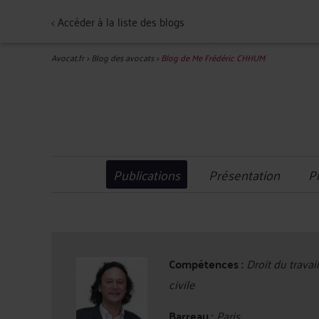
<
Accéder à la liste des blogs
Avocat.fr
>
Blog des avocats
>
Blog de Me Frédéric CHHUM
Publications
Présentation
P
Compétences :
Droit du travai
civile
Barreau :
Paris