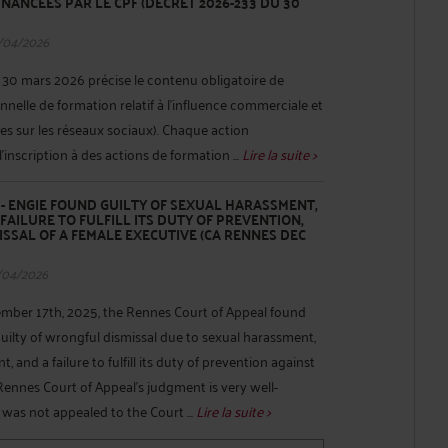
NANCÉES PAR LE CPF (DÉCRET 2026-233 DU 30
/04/2026
 30 mars 2026 précise le contenu obligatoire de
elle de formation relatif à l’influence commerciale et
ives sur les réseaux sociaux). Chaque action
’inscription à des actions de formation ...
Lire la suite >
- ENGIE FOUND GUILTY OF SEXUAL HARASSMENT,
AILURE TO FULFILL ITS DUTY OF PREVENTION,
SAL OF A FEMALE EXECUTIVE (CA RENNES DEC
/04/2026
ember 17th, 2025, the Rennes Court of Appeal found
uilty of wrongful dismissal due to sexual harassment,
 and a failure to fulfill its duty of prevention against
Rennes Court of Appeal's judgment is very well-
was not appealed to the Court ...
Lire la suite >