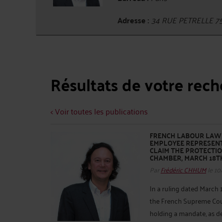
Adresse :
34 RUE PETRELLE 7
Résultats de votre rec
< Voir toutes les publications
FRENCH LABOUR LAW 
EMPLOYEE REPRESENT
CLAIM THE PROTECTIO
CHAMBER, MARCH 18TH, 
Par
Frédéric CHHUM
le 10
In a ruling dated March 1
the French Supreme Cour
holding a mandate, as de