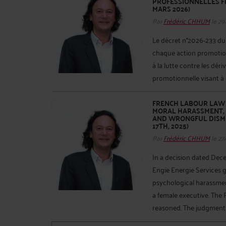
PROFESSIONNELLES FI
MARS 2026)
Par
Frédéric CHHUM
le 29
Le décret n°2026-233 du
chaque action promotionn
à la lutte contre les dér
promotionnelle visant à l
FRENCH LABOUR LAW 
MORAL HARASSMENT, F
AND WRONGFUL DISMIS
17TH, 2025)
Par
Frédéric CHHUM
le 27
In a decision dated Dec
Engie Energie Services g
psychological harassment,
a female executive. The 
reasoned. The judgment 