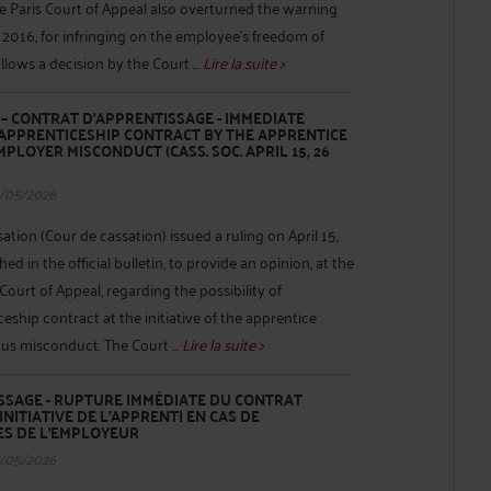
e Paris Court of Appeal also overturned the warning
2016, for infringing on the employee's freedom of
llows a decision by the Court ...
Lire la suite >
– CONTRAT D’APPRENTISSAGE - IMMEDIATE
 APPRENTICESHIP CONTRACT BY THE APPRENTICE
MPLOYER MISCONDUCT (CASS. SOC. APRIL 15, 26
/05/2026
tion (Cour de cassation) issued a ruling on April 15,
ed in the official bulletin, to provide an opinion, at the
 Court of Appeal, regarding the possibility of
eship contract at the initiative of the apprentice
us misconduct. The Court ...
Lire la suite >
SSAGE - RUPTURE IMMÉDIATE DU CONTRAT
INITIATIVE DE L’APPRENTI EN CAS DE
S DE L’EMPLOYEUR
/05/2026