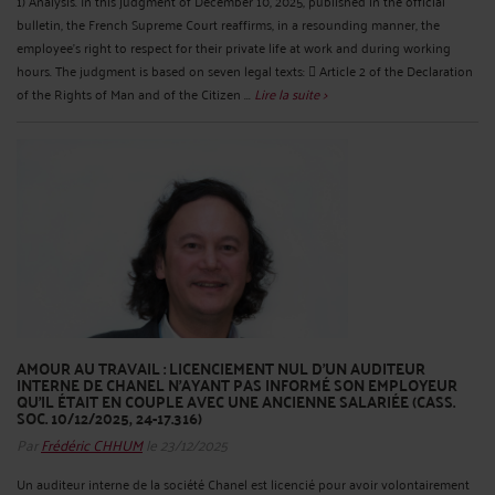
1) Analysis. In this judgment of December 10, 2025, published in the official
bulletin, the French Supreme Court reaffirms, in a resounding manner, the
employee's right to respect for their private life at work and during working
hours. The judgment is based on seven legal texts:  Article 2 of the Declaration
of the Rights of Man and of the Citizen ...
Lire la suite >
AMOUR AU TRAVAIL : LICENCIEMENT NUL D’UN AUDITEUR
INTERNE DE CHANEL N’AYANT PAS INFORMÉ SON EMPLOYEUR
QU’IL ÉTAIT EN COUPLE AVEC UNE ANCIENNE SALARIÉE (CASS.
SOC. 10/12/2025, 24-17.316)
Par
Frédéric CHHUM
le 23/12/2025
Un auditeur interne de la société Chanel est licencié pour avoir volontairement