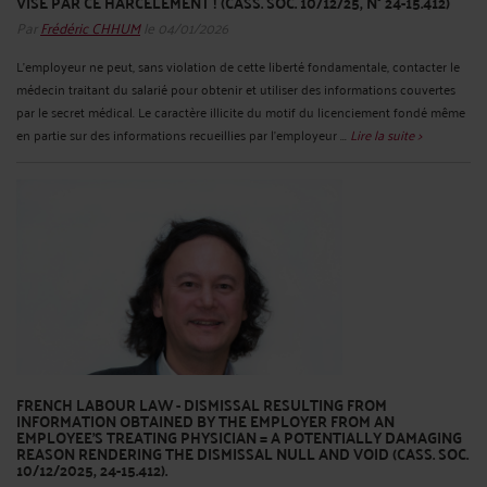
VISÉ PAR CE HARCÈLEMENT ! (CASS. SOC. 10/12/25, N° 24-15.412)
Par
Frédéric CHHUM
le 04/01/2026
L’employeur ne peut, sans violation de cette liberté fondamentale, contacter le
médecin traitant du salarié pour obtenir et utiliser des informations couvertes
par le secret médical. Le caractère illicite du motif du licenciement fondé même
en partie sur des informations recueillies par l’employeur ...
Lire la suite >
FRENCH LABOUR LAW - DISMISSAL RESULTING FROM
INFORMATION OBTAINED BY THE EMPLOYER FROM AN
EMPLOYEE'S TREATING PHYSICIAN = A POTENTIALLY DAMAGING
REASON RENDERING THE DISMISSAL NULL AND VOID (CASS. SOC.
10/12/2025, 24-15.412).