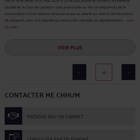
Par un arrêt rendu le 29 mai 2024 (n°22-16.218) publié au bulletin, la chambre
sociale de la Cour de cassation s’est prononcée sur les conséquences de la
dissimulation d’une relation amoureuse par un salarié qui exerce des fonctions
de dirigeant, avec une salariée qui exerce des mandats de représentation ...
Lire
la suite >
VOIR PLUS
<
13
>
CONTACTER ME CHHUM
PRENDRE RDV EN CABINET
CONSULTER PAR TÉLÉPHONE