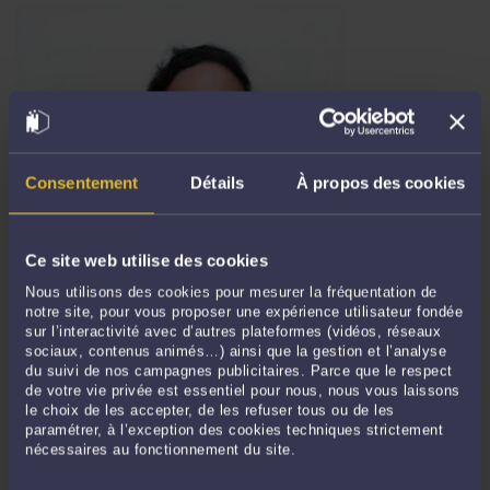
Consentement
Détails
À propos des cookies
FRENCH LABOUR LAW - THE CAREER DEVELOPMENT INTERVIEW:
HOW DOES IT WORK? EMPLOYEES - MANAGERS - SENIOR
Ce site web utilise des cookies
EXECUTIVES -
Par
Frédéric CHHUM
le 15/12/2025
Nous utilisons des cookies pour mesurer la fréquentation de
notre site, pour vous proposer une expérience utilisateur fondée
Law n° 2025-989 of October 24th, 2025 (Article 3), transposing the national
sur l’interactivité avec d’autres plateformes (vidéos, réseaux
interprofessional agreements promoting the employment of experienced/senior
sociaux, contenus animés…) ainsi que la gestion et l’analyse
du suivi de nos campagnes publicitaires. Parce que le respect
employees and relating to the evolution of social dialogue, replaces the
de votre vie privée est essentiel pour nous, nous vous laissons
professional interview with the career development interview (Article L6315-1 of
le choix de les accepter, de les refuser tous ou de les
the French Labor Code). The six key changes to ...
Lire la suite >
paramétrer, à l’exception des cookies techniques strictement
nécessaires au fonctionnement du site.