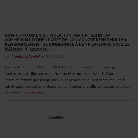
NON- CONCURRENCE - VIOLATION PAR UN TECHNICO-
COMMERCIAL D’UNE CLAUSE DE NON-CONCURRENCE NULLE =
REMBOURSEMENT DE L’INDEMNITÉ À L’EMPLOYEUR (C. CASS. 22
MAI 2024, N° 22-17.038)
Par
Frédéric CHHUM
le 21/06/2024
Au visa des articles L1121-1 et L1221-1 du Code du travail et du principe
fondamental de libre exercice d’une activité professionnelle, la Cour de
cassation affirme que lorsqu’une clause de non-concurrence est annulée, le
salarié qui a respecté une clause de non-concurrence illicite peut prétendre au
paiement ...
Lire la suite >