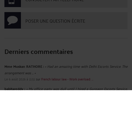
POSER UNE QUESTION ÉCRITE
Derniers commentaires
Mme Muskan RATHORE :
« Had an amazing time with Delhi Escorts Service. The
arrangement was ... »
Le 6 août 2026 à 11:51
sur
French labour law - Work overload: ...
babitareddy :
« My office party was dull until I hired a Gurgaon Escorts Service.
The ... »
Le 18 juil. 2026 à 08:59
sur
French labour law - Name and ...
ruhi02 :
« Discover the charm of spending quality time with ... »
Le 10 juil. 2026 à 12:26
sur
French labour law - Sexist ...
Mme Shalini SHALINIGUPTA :
« We believe that everyone deserves to feel