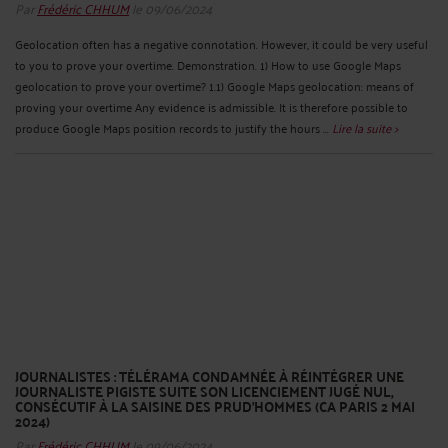
Par
Frédéric CHHUM
le 09/06/2024
Geolocation often has a negative connotation. However, it could be very useful
to you to prove your overtime. Demonstration. 1) How to use Google Maps
geolocation to prove your overtime? 1.1) Google Maps geolocation: means of
proving your overtime Any evidence is admissible. It is therefore possible to
produce Google Maps position records to justify the hours ...
Lire la suite >
JOURNALISTES : TÉLÉRAMA CONDAMNÉE À RÉINTÉGRER UNE
JOURNALISTE PIGISTE SUITE SON LICENCIEMENT JUGÉ NUL,
CONSÉCUTIF À LA SAISINE DES PRUD’HOMMES (CA PARIS 2 MAI
2024)
Par
Frédéric CHHUM
le 09/06/2024