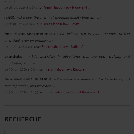
The ... »
Le 18 juil. 2026 à 08:59
sur
French labour law - Name and ...
ruhi02 :
« Discover the charm of spending quality time with ... »
Le 10 juil. 2026 à 12:26
sur
French labour law - Sexist ...
Mme Shalini SHALINIGUPTA :
« We believe that everyone deserves to feel
cherished, even on ordinary ... »
Le 3 juil. 2026 à 09:14
sur
French labour law - Radio - A ...
chanchal01 :
« We specialize in adventures that are both thrilling and
comforting. Our ... »
Le 30 juin 2026 à 09:44
sur
French labour law : Rupture ...
Mme Shalini SHALINIGUPTA :
« We know how important it is to make a good
first impression, and we make ... »
Le 30 juin 2026 à 08:35
sur
French labour law Sexual Harassment ...
RECHERCHE