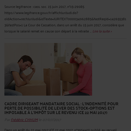
Source legifrance : cass. soc. 15 juin 2017, n°15-29085
https://www.legifrance.gouv.fr/affichJuriJudi.do?
oldAction=rechJuriJudi&idTexte=JURITEXT000034962885&fastReqId=142655381
3&fastPos=1 La Cour de Cassation, dans un arrêt du 15 juin 2017, considère que
lorsque le salarié remet en cause son départ à la retraite ...
Lire la suite >
CADRE DIRIGEANT MANDATAIRE SOCIAL : L’INDEMNITÉ POUR
PERTE DE POSSIBILITÉ DE LEVER DES STOCK-OPTIONS EST
IMPOSABLE À L’IMPÔT SUR LE REVENU (CE 22 MAI 2017)
Par
Frédéric CHHUM
le 07/07/2017
Dans un arrêt du 22 mai 2017 (CE 22 mai 2017, n°395440) publié, au recueil