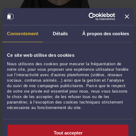
RELIGION AU TRAVAIL DES SALARIÉS : CE QUE VOUS POUVEZ
Consentement
Détails
À propos des cookies
FAIRE ET CE QUE VOUS NE POUVEZ PAS FAIRE
Par
Frédéric CHHUM
le 25/06/2017
Ce site web utilise des cookies
La question de la religion au travail est sensible. Le fait religieux pose, de nos
jours, de multiples questions juridiques aux entreprises. S’il faut respecter la
Nous utilisons des cookies pour mesurer la fréquentation de
liberté religieuse des salariés au travail, il peut parfois paraître nécessaire d’en
notre site, pour vous proposer une expérience utilisateur fondée
sur l’interactivité avec d’autres plateformes (vidéos, réseaux
restreindre les manifestations. Les employeurs et les responsables des ...
Lire la
sociaux, contenus animés…) ainsi que la gestion et l’analyse
suite >
du suivi de nos campagnes publicitaires. Parce que le respect
de votre vie privée est essentiel pour nous, nous vous laissons
Il n'y a plus d'élément à afficher
le choix de les accepter, de les refuser tous ou de les
paramétrer, à l’exception des cookies techniques strictement
nécessaires au fonctionnement du site.
<
121
>
CONTACTER ME CHHUM
Tout accepter