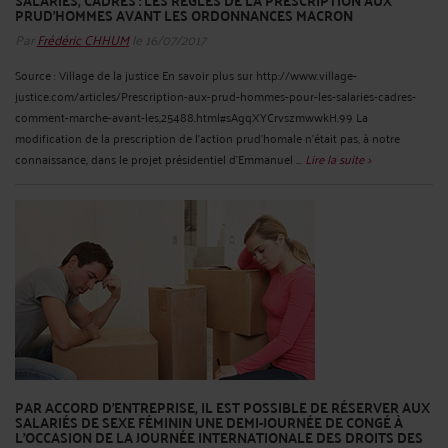
SALARIÉS, CADRES : LES RÈGLES DE LA PRESCRIPTION AUX
PRUD’HOMMES AVANT LES ORDONNANCES MACRON
Par
Frédéric CHHUM
le 16/07/2017
Source : Village de la justice En savoir plus sur http://www.village-
justice.com/articles/Prescription-aux-prud-hommes-pour-les-salaries-cadres-
comment-marche-avant-les,25488.html#sAgqXYCrvszmwwkH.99 La
modification de la prescription de l’action prud’homale n’était pas, à notre
connaissance, dans le projet présidentiel d’Emmanuel ...
Lire la suite >
PAR ACCORD D’ENTREPRISE, IL EST POSSIBLE DE RÉSERVER AUX
SALARIÉS DE SEXE FÉMININ UNE DEMI-JOURNÉE DE CONGÉ À
L’OCCASION DE LA JOURNÉE INTERNATIONALE DES DROITS DES