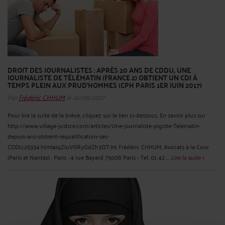
DROIT DES JOURNALISTES : APRÈS 20 ANS DE CDDU, UNE
JOURNALISTE DE TÉLÉMATIN (FRANCE 2) OBTIENT UN CDI À
TEMPS PLEIN AUX PRUD’HOMMES (CPH PARIS 1ER JUIN 2017)
Par
Frédéric CHHUM
le 26/06/2017
Pour lire la suite de la brève, cliquez sur le lien ci-dessous. En savoir plus sur
http://www.village-justice.com/articles/Une-journaliste-pigiste-Telematin-
depuis-ans-obtient-requalification-ses-
CDDU,25334.html#iqZIuVGRyGdZh3QT.99 Frédéric CHHUM, Avocats à la Cour
(Paris et Nantes) . Paris : 4 rue Bayard 75008 Paris - Tel: 01 42 ...
Lire la suite >