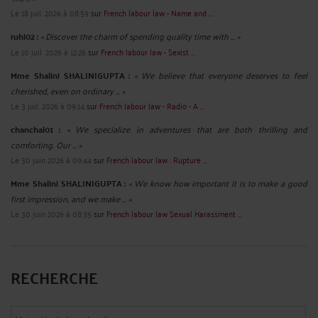
Le 18 juil. 2026 à 08:59
sur
French labour law - Name and ...
ruhi02 :
« Discover the charm of spending quality time with ... »
Le 10 juil. 2026 à 12:26
sur
French labour law - Sexist ...
Mme Shalini SHALINIGUPTA :
« We believe that everyone deserves to feel
cherished, even on ordinary ... »
Le 3 juil. 2026 à 09:14
sur
French labour law - Radio - A ...
chanchal01 :
« We specialize in adventures that are both thrilling and
comforting. Our ... »
Le 30 juin 2026 à 09:44
sur
French labour law : Rupture ...
Mme Shalini SHALINIGUPTA :
« We know how important it is to make a good
first impression, and we make ... »
Le 30 juin 2026 à 08:35
sur
French labour law Sexual Harassment ...
RECHERCHE