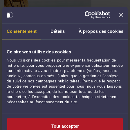
TRABAJADORES, EMPRESAS : GUÍA DEL DERECHO DE
DESCONECTARSE (DROIT À LA DÉCONNEXION) , APPLICABLE
Consentement
Détails
À propos des cookies
DESDE EL 1 DE ENERO DE 2017
Par
Frédéric CHHUM
le 10/04/2017
Ce site web utilise des cookies
Desde el 1 de enero de 2017, las empresas deben poner en práctica las
condiciones de ejercicio, por los empleados de sus derecho de desconectarse,
Nous utilisons des cookies pour mesurer la fréquentation de
(droit à la déconnexion) de conformidad con la ley El Khomri del 8 de agosto de
notre site, pour vous proposer une expérience utilisateur fondée
2016 (Loi n°2016-1088 du 8 août 2016). Pero ¿de qué trata? y como este derecho
sur l’interactivité avec d’autres plateformes (vidéos, réseaux
sociaux, contenus animés…) ainsi que la gestion et l’analyse
de desconectarse ...
Lire la suite >
du suivi de nos campagnes publicitaires. Parce que le respect
Il n'y a plus d'élément à afficher
de votre vie privée est essentiel pour nous, nous vous laissons
le choix de les accepter, de les refuser tous ou de les
paramétrer, à l’exception des cookies techniques strictement
<
126
>
nécessaires au fonctionnement du site.
CONTACTER ME CHHUM
Tout accepter