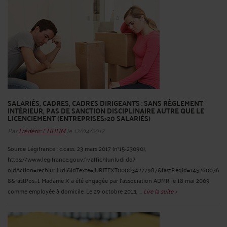
SALARIÉS, CADRES, CADRES DIRIGEANTS : SANS RÈGLEMENT
INTÉRIEUR, PAS DE SANCTION DISCIPLINAIRE AUTRE QUE LE
LICENCIEMENT (ENTREPRISES>20 SALARIÉS)
Par
Frédéric CHHUM
le 12/04/2017
Source Légifrance : c.cass. 23 mars 2017 (n°15-23090),
https://www.legifrance.gouv.fr/affichJuriJudi.do?
oldAction=rechJuriJudi&idTexte=JURITEXT000034277987&fastReqId=145260076
8&fastPos=1 Madame X a été engagée par l'association ADMR le 18 mai 2009
comme employée à domicile. Le 29 octobre 2013, ...
Lire la suite >