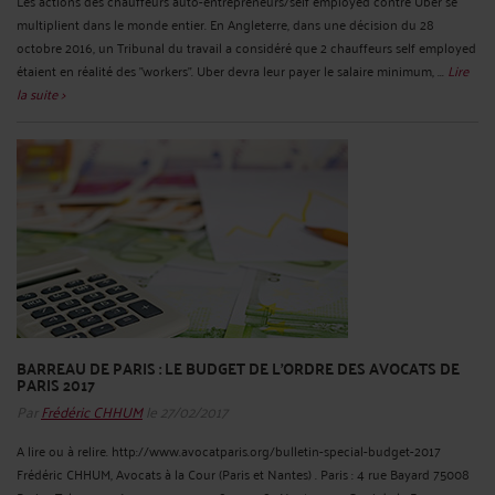
Les actions des chauffeurs auto-entrepreneurs/self employed contre Uber se
multiplient dans le monde entier. En Angleterre, dans une décision du 28
octobre 2016, un Tribunal du travail a considéré que 2 chauffeurs self employed
étaient en réalité des "workers". Uber devra leur payer le salaire minimum, ...
Lire
la suite >
BARREAU DE PARIS : LE BUDGET DE L’ORDRE DES AVOCATS DE
PARIS 2017
Par
Frédéric CHHUM
le 27/02/2017
A lire ou à relire. http://www.avocatparis.org/bulletin-special-budget-2017
Frédéric CHHUM, Avocats à la Cour (Paris et Nantes) . Paris : 4 rue Bayard 75008