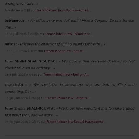
arrangement was ... »
Avant-hier à 11:51
sur
French labour law - Work overload: ...
babitareddy :
« My office party was dull until I hired a Gurgaon Escorts Service.
The ... »
Le 18 juil. 2026 à 08:59
sur
French labour law - Name and ...
ruhi02 :
« Discover the charm of spending quality time with ... »
Le 10 juil. 2026 à 12:26
sur
French labour law - Sexist ...
Mme Shalini SHALINIGUPTA :
« We believe that everyone deserves to feel
cherished, even on ordinary ... »
Le 3 juil. 2026 à 09:14
sur
French labour law - Radio - A ...
chanchal01 :
« We specialize in adventures that are both thrilling and
comforting. Our ... »
Le 30 juin 2026 à 09:44
sur
French labour law : Rupture ...
Mme Shalini SHALINIGUPTA :
« We know how important it is to make a good
first impression, and we make ... »
Le 30 juin 2026 à 08:35
sur
French labour law Sexual Harassment ...