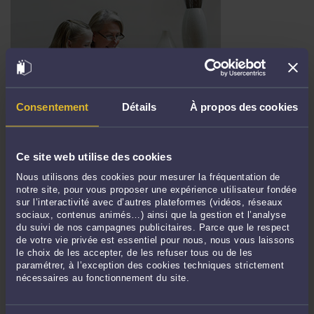
Consentement
Détails
À propos des cookies
FRENCH LABOUR LAW: HOW TO IMPLEMENT THE RIGHT TO
DISCONNECT (DROIT À DÉCONNEXTION) APPLICABLE SINCE
JANUARY, 1ST 2017 ?
Par
Frédéric CHHUM
le 17/02/2017
Ce site web utilise des cookies
Pour lire la suite de la brève, cliquez sur le lien
Nous utilisons des cookies pour mesurer la fréquentation de
https://blogavocat.fr/space/frederic.chhum/content/french-labour-law-how-
notre site, pour vous proposer une expérience utilisateur fondée
sur l’interactivité avec d’autres plateformes (vidéos, réseaux
implement-right-disconnect-droit-%C3%A0-la-d%C3%A9connexion-applicable-
sociaux, contenus animés…) ainsi que la gestion et l’analyse
january-1st-2017_ 1) Paris CHHUM AVOCATS défend notamment des salariés,
du suivi de nos campagnes publicitaires. Parce que le respect
cadres, intermittents du spectacle, journalistes, cadres dirigeants. Nous ...
Lire la
de votre vie privée est essentiel pour nous, nous vous laissons
suite >
le choix de les accepter, de les refuser tous ou de les
paramétrer, à l’exception des cookies techniques strictement
Il n'y a plus d'élément à afficher
nécessaires au fonctionnement du site.
<
130
>