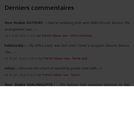
Derniers commentaires
Mme Muskan RATHORE :
« Had an amazing time with Delhi Escorts Service. The
arrangement was ... »
Le 6 août 2026 à 11:51
sur
French labour law - Work overload: ...
babitareddy :
« My office party was dull until I hired a Gurgaon Escorts Service.
The ... »
Le 18 juil. 2026 à 08:59
sur
French labour law - Name and ...
ruhi02 :
« Discover the charm of spending quality time with ... »
Le 10 juil. 2026 à 12:26
sur
French labour law - Sexist ...
Mme Shalini SHALINIGUPTA :
« We believe that everyone deserves to feel
cherished, even on ordinary ... »
Le 3 juil. 2026 à 09:14
sur
French labour law - Radio - A ...
chanchal01 :
« We specialize in adventures that are both thrilling and
comforting. Our ... »
Le 30 juin 2026 à 09:44
sur
French labour law : Rupture ...
Mme Shalini SHALINIGUPTA :
« We know how important it is to make a good