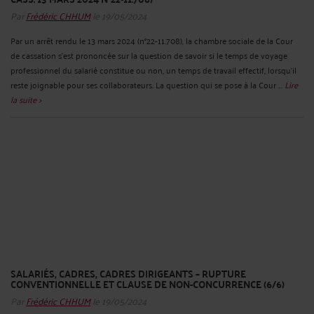
Par
Frédéric CHHUM
le 19/05/2024
Par un arrêt rendu le 13 mars 2024 (n°22-11.708), la chambre sociale de la Cour
de cassation s’est prononcée sur la question de savoir si le temps de voyage
professionnel du salarié constitue ou non, un temps de travail effectif, lorsqu’il
reste joignable pour ses collaborateurs. La question qui se pose à la Cour ...
Lire
la suite >
SALARIÉS, CADRES, CADRES DIRIGEANTS – RUPTURE
CONVENTIONNELLE ET CLAUSE DE NON-CONCURRENCE (6/6)
Par
Frédéric CHHUM
le 19/05/2024