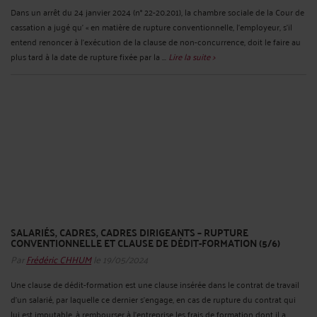
Dans un arrêt du 24 janvier 2024 (n° 22-20.201), la chambre sociale de la Cour de
cassation a jugé qu’ « en matière de rupture conventionnelle, l'employeur, s'il
entend renoncer à l'exécution de la clause de non-concurrence, doit le faire au
plus tard à la date de rupture fixée par la ...
Lire la suite >
SALARIÉS, CADRES, CADRES DIRIGEANTS – RUPTURE
CONVENTIONNELLE ET CLAUSE DE DÉDIT-FORMATION (5/6)
Par
Frédéric CHHUM
le 19/05/2024
Une clause de dédit-formation est une clause insérée dans le contrat de travail
d’un salarié, par laquelle ce dernier s’engage, en cas de rupture du contrat qui
lui est imputable, à rembourser à l’entreprise les frais de formation dont il a