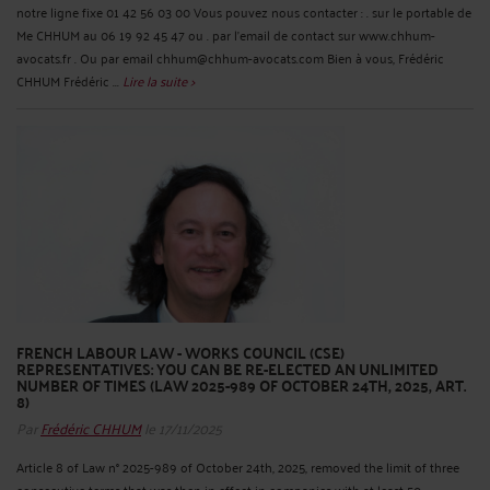
notre ligne fixe 01 42 56 03 00 Vous pouvez nous contacter : . sur le portable de
Me CHHUM au 06 19 92 45 47 ou . par l’email de contact sur www.chhum-
avocats.fr . Ou par email chhum@chhum-avocats.com Bien à vous, Frédéric
CHHUM Frédéric ...
Lire la suite >
FRENCH LABOUR LAW - WORKS COUNCIL (CSE)
REPRESENTATIVES: YOU CAN BE RE-ELECTED AN UNLIMITED
NUMBER OF TIMES (LAW 2025-989 OF OCTOBER 24TH, 2025, ART.
8)
Par
Frédéric CHHUM
le 17/11/2025
Article 8 of Law n° 2025-989 of October 24th, 2025, removed the limit of three
consecutive terms that was then in effect in companies with at least 50