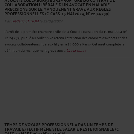
AVOCATS COLLABORATEURS - RUPTURE DU CONTRAT DE
COLLABORATION LIBÉRALE D’UN AVOCAT EN MALADIE :
PRÉCISIONS SUR LE MANQUEMENT GRAVE AUX RÈGLES
PROFESSIONNELLES (C. CASS. 15 MAI 2024, N° 22-74.739)
Par
Frédéric CHHUM
le 22/05/2024
L’arrêt de la première chambre civile de la Cour de cassation du 15 mai 2024 (n°
22-24.739) publié au bulletin va retenir l’attention des cabinets d’avocats et des
avocats collaborateurs libéraux (il y en a 14 000 à Paris). Cet arrêt complète la
définition du manquement grave aux ...
Lire la suite >
TEMPS DE VOYAGE PROFESSIONNEL = PAS UN TEMPS DE
TRAVAIL EFFECTIF MÊME SI LE SALARIÉ RESTE JOIGNABLE (C.
CASS. 13 MARS 2024 N°22-11.708)