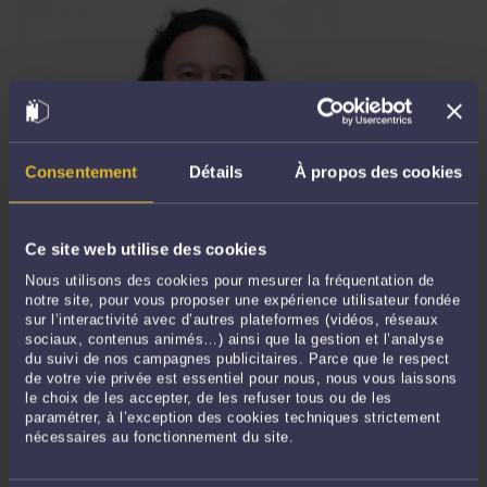
Consentement
Détails
À propos des cookies
RCC : UN INGÉNIEUR D’AFFAIRES DE LA COMPAGNIE IBM FRANCE
PEUT EXIGER, A POSTERIORI, LE RESPECT DES DISPOSITIONS
CONVENTIONNELLES RELATIVES À LA RCC SANS EN DEMANDER
L’ANNULATION (CASS. SOC. 5/11/25)
Ce site web utilise des cookies
Par
Frédéric CHHUM
le 10/11/2025
Nous utilisons des cookies pour mesurer la fréquentation de
notre site, pour vous proposer une expérience utilisateur fondée
Dans un arrêt du 5 novembre 2025 (23-14.633), publié au Bulletin, la Cour de
sur l’interactivité avec d’autres plateformes (vidéos, réseaux
cassation énonce pour la première fois qu’un ingénieur d’affaires de la
sociaux, contenus animés…) ainsi que la gestion et l’analyse
Compagnie IBM France peut exiger de son ancien employeur le respect des
du suivi de nos campagnes publicitaires. Parce que le respect
dispositions relatives à une rupture conventionnelle collective (RCC),
de votre vie privée est essentiel pour nous, nous vous laissons
postérieurement ...
Lire la suite >
le choix de les accepter, de les refuser tous ou de les
paramétrer, à l’exception des cookies techniques strictement
nécessaires au fonctionnement du site.