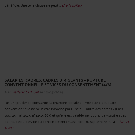
bénéficié. Une telle clause ne peut ...
Lire la suite >
SALARIÉS, CADRES, CADRES DIRIGEANTS – RUPTURE
CONVENTIONNELLE ET VICES DU CONSENTEMENT (4/6)
Par
Frédéric CHHUM
le 19/05/2024
De jurisprudence constante, la chambre sociale affirme que « la rupture
conventionnelle ne peut être imposée par l’une ou l’autre des parties » (Cass.
soc., 23 mai 2013, n° 12-13.865) et qu’elle est valablement conclue « sauf en cas
de fraude ou de vice du consentement » (Cass. soc., 30 septembre 2014, ...
Lire la
suite >