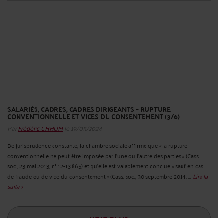
SALARIÉS, CADRES, CADRES DIRIGEANTS – RUPTURE
CONVENTIONNELLE ET VICES DU CONSENTEMENT (3/6)
Par
Frédéric CHHUM
le 19/05/2024
De jurisprudence constante, la chambre sociale affirme que « la rupture
conventionnelle ne peut être imposée par l’une ou l’autre des parties » (Cass.
soc., 23 mai 2013, n° 12-13.865) et qu’elle est valablement conclue « sauf en cas
de fraude ou de vice du consentement » (Cass. soc., 30 septembre 2014, ...
Lire la
suite >