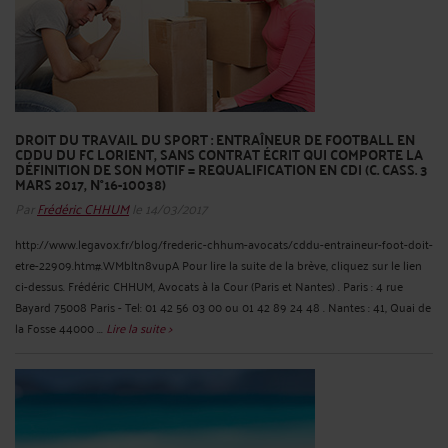
DROIT DU TRAVAIL DU SPORT : ENTRAÎNEUR DE FOOTBALL EN
CDDU DU FC LORIENT, SANS CONTRAT ÉCRIT QUI COMPORTE LA
DÉFINITION DE SON MOTIF = REQUALIFICATION EN CDI (C. CASS. 3
MARS 2017, N°16-10038)
Par
Frédéric CHHUM
le 14/03/2017
http://www.legavox.fr/blog/frederic-chhum-avocats/cddu-entraineur-foot-doit-
etre-22909.htm#.WMbltn8vupA Pour lire la suite de la brève, cliquez sur le lien
ci-dessus. Frédéric CHHUM, Avocats à la Cour (Paris et Nantes) . Paris : 4 rue
Bayard 75008 Paris - Tel: 01 42 56 03 00 ou 01 42 89 24 48 . Nantes : 41, Quai de
la Fosse 44000 ...
Lire la suite >