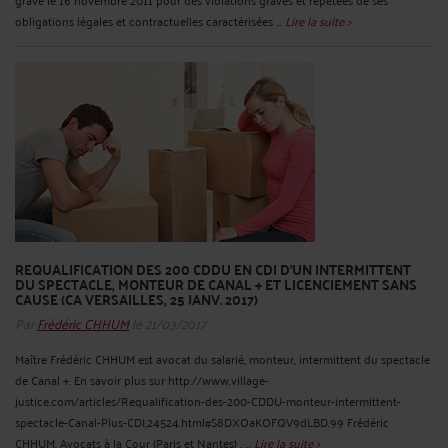
obligations légales et contractuelles caractérisées ...
Lire la suite >
REQUALIFICATION DES 200 CDDU EN CDI D’UN INTERMITTENT
DU SPECTACLE, MONTEUR DE CANAL + ET LICENCIEMENT SANS
CAUSE (CA VERSAILLES, 25 JANV. 2017)
Par
Frédéric CHHUM
le 21/03/2017
Maître Frédéric CHHUM est avocat du salarié, monteur, intermittent du spectacle
de Canal +. En savoir plus sur http://www.village-
justice.com/articles/Requalification-des-200-CDDU-monteur-intermittent-
spectacle-Canal-Plus-CDI,24524.html#S8DXOaKOFQV9dLBD.99 Frédéric
CHHUM, Avocats à la Cour (Paris et Nantes) . ...
Lire la suite >