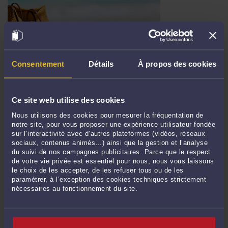
SAVE THE DATE : DROIT À LA DÉCONNEXION : COMMENT LE
Consentement
Détails
À propos des cookies
METTRE EN ŒUVRE ? PETIT-DÉJEUNER DÉBAT DU 17 MARS 2017
CHEZ CHHUM AVOCATS
Par
Frédéric CHHUM
le 10/03/2017
Ce site web utilise des cookies
Save the date : Droit à la déconnexion : comment le mettre en œuvre ? Petit-
Nous utilisons des cookies pour mesurer la fréquentation de
déjeuner débat du 17 mars 2017 chez CHHUM AVOCATS Lors d’un PETIT-
notre site, pour vous proposer une expérience utilisateur fondée
DEJEUNER DEBAT qui aura lieu LE VENDREDI 17 mars 2017 DE 8H45 à 11H00, les
sur l’interactivité avec d’autres plateformes (vidéos, réseaux
avocats du cabinet interviendront sur le thème : Droit à la déconnexion ...
Lire la
sociaux, contenus animés…) ainsi que la gestion et l’analyse
du suivi de nos campagnes publicitaires. Parce que le respect
suite >
de votre vie privée est essentiel pour nous, nous vous laissons
le choix de les accepter, de les refuser tous ou de les
Chargement en cours
paramétrer, à l’exception des cookies techniques strictement
nécessaires au fonctionnement du site.
<
127
>