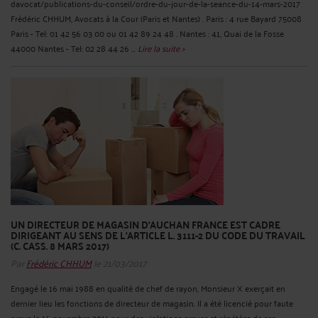
davocat/publications-du-conseil/ordre-du-jour-de-la-seance-du-14-mars-2017
Frédéric CHHUM, Avocats à la Cour (Paris et Nantes) . Paris : 4 rue Bayard 75008
Paris - Tel: 01 42 56 03 00 ou 01 42 89 24 48 . Nantes : 41, Quai de la Fosse
44000 Nantes - Tel: 02 28 44 26 ...
Lire la suite >
UN DIRECTEUR DE MAGASIN D’AUCHAN FRANCE EST CADRE
DIRIGEANT AU SENS DE L’ARTICLE L. 3111-2 DU CODE DU TRAVAIL
(C. CASS. 8 MARS 2017)
Par
Frédéric CHHUM
le 21/03/2017
Engagé le 16 mai 1988 en qualité de chef de rayon, Monsieur X exerçait en
dernier lieu les fonctions de directeur de magasin. Il a été licencié pour faute
grave le 16 novembre 2011 pour des violations graves et répétées de ses