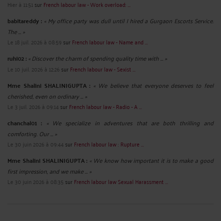
Hier à 11:51
sur
French labour law - Work overload: ...
babitareddy :
« My office party was dull until I hired a Gurgaon Escorts Service.
The ... »
Le 18 juil. 2026 à 08:59
sur
French labour law - Name and ...
ruhi02 :
« Discover the charm of spending quality time with ... »
Le 10 juil. 2026 à 12:26
sur
French labour law - Sexist ...
Mme Shalini SHALINIGUPTA :
« We believe that everyone deserves to feel
cherished, even on ordinary ... »
Le 3 juil. 2026 à 09:14
sur
French labour law - Radio - A ...
chanchal01 :
« We specialize in adventures that are both thrilling and
comforting. Our ... »
Le 30 juin 2026 à 09:44
sur
French labour law : Rupture ...
Mme Shalini SHALINIGUPTA :
« We know how important it is to make a good
first impression, and we make ... »
Le 30 juin 2026 à 08:35
sur
French labour law Sexual Harassment ...