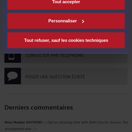
Tout accepter
CONTACTER ME CHHUM
Personnaliser
PRENDRE RDV EN CABINET
Tout refuser, sauf les cookies techniques
CONSULTER PAR TÉLÉPHONE
POSER UNE QUESTION ÉCRITE
Derniers commentaires
Mme Muskan RATHORE :
« Had an amazing time with Delhi Escorts Service. The
arrangement was ... »