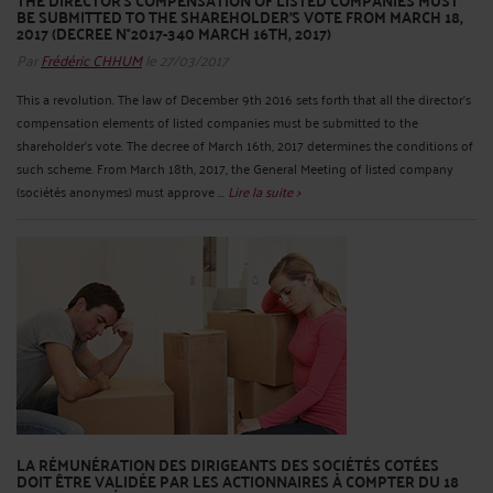
THE DIRECTOR’S COMPENSATION OF LISTED COMPANIES MUST
BE SUBMITTED TO THE SHAREHOLDER’S VOTE FROM MARCH 18,
2017 (DECREE N°2017-340 MARCH 16TH, 2017)
Par
Frédéric CHHUM
le 27/03/2017
This a revolution. The law of December 9th 2016 sets forth that all the director’s
compensation elements of listed companies must be submitted to the
shareholder’s vote. The decree of March 16th, 2017 determines the conditions of
such scheme. From March 18th, 2017, the General Meeting of listed company
(sociétés anonymes) must approve ...
Lire la suite >
LA RÉMUNÉRATION DES DIRIGEANTS DES SOCIÉTÉS COTÉES
DOIT ÊTRE VALIDÉE PAR LES ACTIONNAIRES À COMPTER DU 18