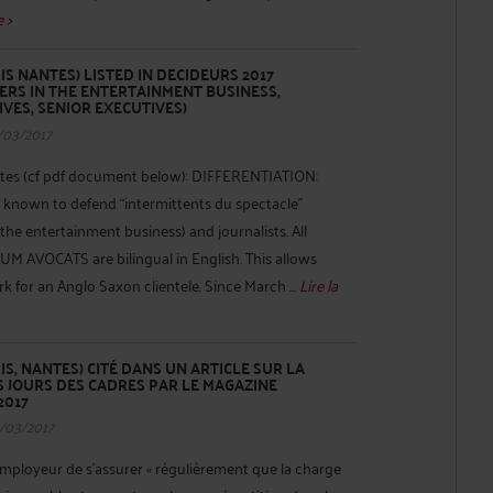
e >
S NANTES) LISTED IN DECIDEURS 2017
ERS IN THE ENTERTAINMENT BUSINESS,
IVES, SENIOR EXECUTIVES)
/03/2017
es (cf pdf document below): DIFFERENTIATION:
known to defend “intermittents du spectacle”
the entertainment business) and journalists. All
UM AVOCATS are bilingual in English. This allows
or an Anglo Saxon clientele. Since March ...
Lire la
S, NANTES) CITÉ DANS UN ARTICLE SUR LA
S JOURS DES CADRES PAR LE MAGAZINE
2017
/03/2017
l’employeur de s’assurer « régulièrement que la charge