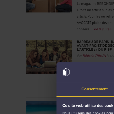
Le magazine REBONDIR d
Droits un article sur le
article. Pour lire ou reli
AVOCATS plaide devant les
conseils ...
Lire la suite >
BARREAU DE PARIS : 
AVANT-PROJET DE DÉ
L'ARTICLE 14 DU RIBP
Par
Frédéric CHHUM
le 05
A lire et à relire. Cliquez 
environ 10.000 avocats 
Paris. http://www.avoca
conseil/rapport-sur-la-c
Consentement
de Paris Frédéric CHHUM,
SALARIÉS, CADRES : 
Ce site web utilise des cook
L’ASSURANCE CHÔMAG
PARTENAIRES SOCIAU
Nous utilisons des cookies pour 