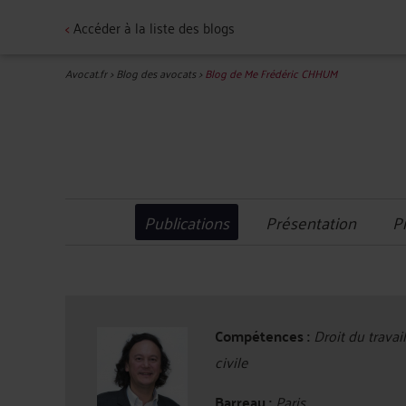
<
Accéder à la liste des blogs
Avocat.fr
>
Blog des avocats
>
Blog de Me Frédéric CHHUM
Publications
Présentation
P
Compétences :
Droit du travai
civile
Barreau :
Paris