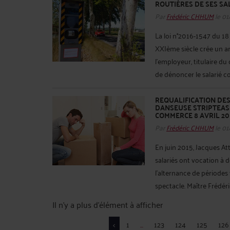
ROUTIÈRES DE SES SA
Par
Frédéric CHHUM
le 01
La loi n°2016-1547 du 1
XXIème siècle crée un ar
l’employeur, titulaire du 
de dénoncer le salarié co
REQUALIFICATION DES
DANSEUSE STRIPTEASE
COMMERCE 8 AVRIL 20
Par
Frédéric CHHUM
le 01
En juin 2015, Jacques Att
salariés ont vocation à 
l'alternance de périodes
spectacle. Maître Frédéric
Il n'y a plus d'élément à afficher
<
1
...
123
124
125
126