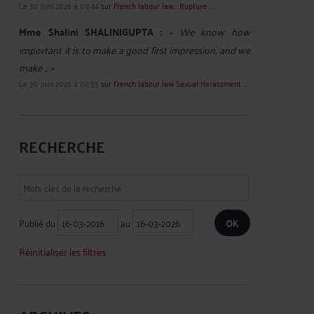
Le 30 juin 2026 à 09:44
sur
French labour law : Rupture ...
Mme Shalini SHALINIGUPTA :
« We know how
important it is to make a good first impression, and we
make ... »
Le 30 juin 2026 à 08:35
sur
French labour law Sexual Harassment ...
RECHERCHE
Publié du
au
Réinitialiser les filtres