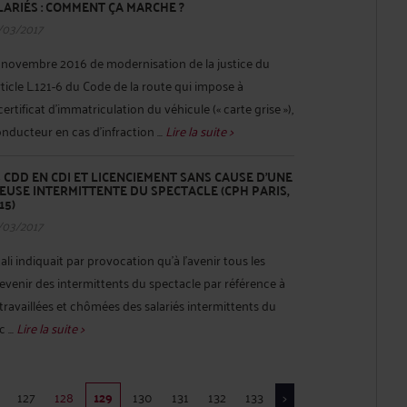
LARIÉS : COMMENT ÇA MARCHE ?
/03/2017
8 novembre 2016 de modernisation de la justice du
ticle L.121-6 du Code de la route qui impose à
certificat d’immatriculation du véhicule (« carte grise »),
nducteur en cas d’infraction ...
Lire la suite >
 CDD EN CDI ET LICENCIEMENT SANS CAUSE D’UNE
USE INTERMITTENTE DU SPECTACLE (CPH PARIS,
15)
/03/2017
ali indiquait par provocation qu'à l'avenir tous les
devenir des intermittents du spectacle par référence à
 travaillées et chômées des salariés intermittents du
 ...
Lire la suite >
127
128
129
130
131
132
133
>