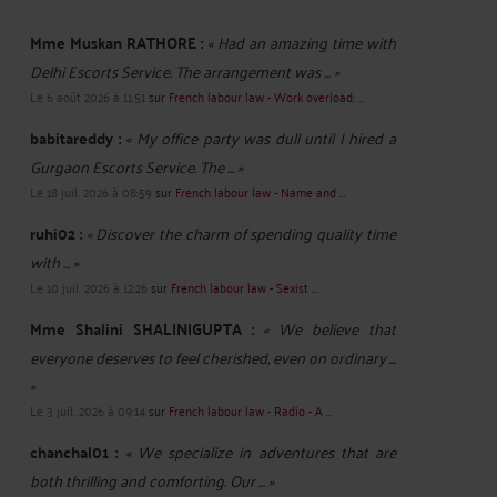
Mme Muskan RATHORE :
« Had an amazing time with
Delhi Escorts Service. The arrangement was ... »
Le 6 août 2026 à 11:51
sur
French labour law - Work overload: ...
babitareddy :
« My office party was dull until I hired a
Gurgaon Escorts Service. The ... »
Le 18 juil. 2026 à 08:59
sur
French labour law - Name and ...
ruhi02 :
« Discover the charm of spending quality time
with ... »
Le 10 juil. 2026 à 12:26
sur
French labour law - Sexist ...
Mme Shalini SHALINIGUPTA :
« We believe that
everyone deserves to feel cherished, even on ordinary ...
»
Le 3 juil. 2026 à 09:14
sur
French labour law - Radio - A ...
chanchal01 :
« We specialize in adventures that are
both thrilling and comforting. Our ... »