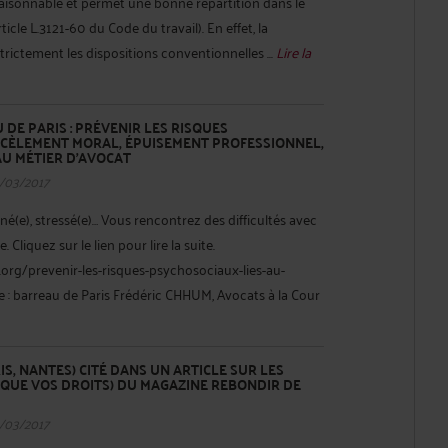
t raisonnable et permet une bonne répartition dans le
ticle L.3121-60 du Code du travail). En effet, la
trictement les dispositions conventionnelles ...
Lire la
DE PARIS : PRÉVENIR LES RISQUES
CÈLEMENT MORAL, ÉPUISEMENT PROFESSIONNEL,
 AU MÉTIER D’AVOCAT
/03/2017
(e), stressé(e)… Vous rencontrez des difficultés avec
e. Cliquez sur le lien pour lire la suite.
org/prevenir-les-risques-psychosociaux-lies-au-
 : barreau de Paris Frédéric CHHUM, Avocats à la Cour
S, NANTES) CITÉ DANS UN ARTICLE SUR LES
QUE VOS DROITS) DU MAGAZINE REBONDIR DE
/03/2017