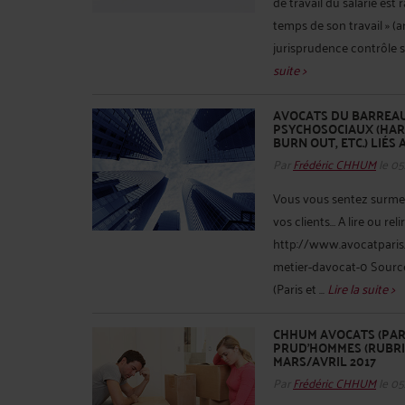
de travail du salarié es
temps de son travail » (ar
jurisprudence contrôle s
suite >
AVOCATS DU BARREAU 
PSYCHOSOCIAUX (HAR
BURN OUT, ETC.) LIÉS
Par
Frédéric CHHUM
le 05
Vous vous sentez surmené
vos clients… A lire ou relir
http://www.avocatparis.
metier-davocat-0 Source
(Paris et ...
Lire la suite >
CHHUM AVOCATS (PARI
PRUD’HOMMES (RUBRI
MARS/AVRIL 2017
Par
Frédéric CHHUM
le 05