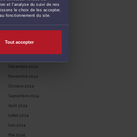
on et l’analyse du suivi de nos
Juin 2025
issons le choix de les accepter,
 au fonctionnement du site.
Mai 2025
Avril 2025
Mars 2025
Tout accepter
Février 2025
Janvier 2025
Décembre 2024
Novembre 2024
Octobre 2024
Septembre 2024
Août 2024
Juillet 2024
Juin 2024
Mai 2024