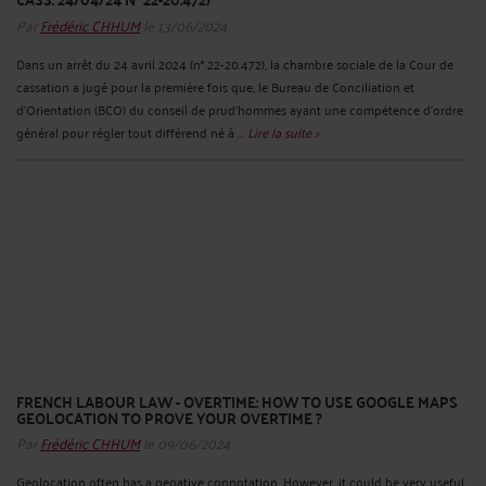
Par
Frédéric CHHUM
le 13/06/2024
Dans un arrêt du 24 avril 2024 (n° 22-20.472), la chambre sociale de la Cour de
cassation a jugé pour la première fois que, le Bureau de Conciliation et
d’Orientation (BCO) du conseil de prud’hommes ayant une compétence d’ordre
général pour régler tout différend né à ...
Lire la suite >
FRENCH LABOUR LAW - OVERTIME: HOW TO USE GOOGLE MAPS
GEOLOCATION TO PROVE YOUR OVERTIME ?
Par
Frédéric CHHUM
le 09/06/2024
Geolocation often has a negative connotation. However, it could be very useful