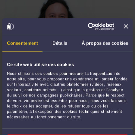
Consentement
Détails
À propos des cookies
HOLDERS OF THE CAPA (CERTIFICATE OF APTITUDE FOR THE
AVOCAT PROFESSION): NO INTERNSHIP AGREEMENT POSSIBLE
WITH A SUPERVISING LAWYER (CASS. SOC. 7/01/2026, 24.14.6
Par
Frédéric CHHUM
le 08/01/2026
Ce site web utilise des cookies
Nous utilisons des cookies pour mesurer la fréquentation de
It follows from the preamble and Article 1 of the professional agreement of
notre site, pour vous proposer une expérience utilisateur fondée
January 19, 2007, concerning interns in law firms, that an internship agreement
sur l’interactivité avec d’autres plateformes (vidéos, réseaux
between a supervising lawyer and a holder of the CAPA is prohibited. This is
sociaux, contenus animés…) ainsi que la gestion et l’analyse
what the French Supreme Court (Cour de cassation) affirmed in a judgment of
du suivi de nos campagnes publicitaires. Parce que le respect
de votre vie privée est essentiel pour nous, nous vous laissons
January 7, 2026 (24-14.659), published in the official ...
Lire la suite >
le choix de les accepter, de les refuser tous ou de les
paramétrer, à l’exception des cookies techniques strictement
nécessaires au fonctionnement du site.