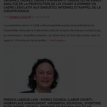
SALARIÉS, CADRES, CADRES DIRIGEANTS - ENQUÊTES INTERNES :
ANALYSE DE LA PROPOSITION DE LOI VISANT À DONNER UN
CADRE LÉGISLATIF AUX ENQUÊTES INTERNES ET RAPPEL DE LA
JURISPRUDENCE.
Par
Frédéric CHHUM
le 22/01/2026
La proposition de loi n° 2208 a été enregistrée auprès de la présidente de
l’Assemblée nationale le 9 décembre 2025 et s’inspire des travaux conduits par
la commission « enquêtes internes » du think tank Le Club des juristes, avec le
rapport « Promouvoir les enquêtes ...
Lire la suite >
FRENCH LABOUR LAW - WORKS COUNCIL (LABOR COURT) -
WORKPLACE HARASSMENT, WRONGFUL DISMISSAL, OVERTIME:
RATP WORKS COUNCIL ORDERED TO PAY €58,000 TO AN