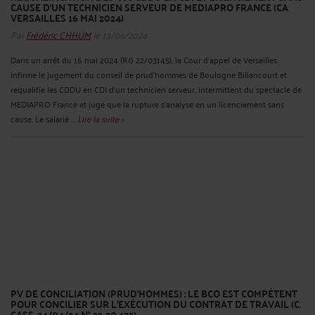
CAUSE D’UN TECHNICIEN SERVEUR DE MEDIAPRO FRANCE (CA
VERSAILLES 16 MAI 2024)
Par
Frédéric CHHUM
le 13/06/2024
Dans un arrêt du 16 mai 2024 (RG 22/03145), la Cour d’appel de Versailles
infirme le jugement du conseil de prud’hommes de Boulogne Billancourt et
requalifie les CDDU en CDI d’un technicien serveur, intermittent du spectacle de
MEDIAPRO France et juge que la rupture s’analyse en un licenciement sans
cause. Le salarié ...
Lire la suite >
PV DE CONCILIATION (PRUD’HOMMES) : LE BCO EST COMPÉTENT
POUR CONCILIER SUR L’EXÉCUTION DU CONTRAT DE TRAVAIL (C.
CASS. 24/04/24 N° 22-20.472)