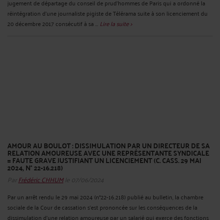
jugement de départage du conseil de prud’hommes de Paris qui a ordonné la
réintégration d’une journaliste pigiste de Télérama suite à son licenciement du
20 décembre 2017 consécutif à sa ...
Lire la suite >
AMOUR AU BOULOT : DISSIMULATION PAR UN DIRECTEUR DE SA
RELATION AMOUREUSE AVEC UNE REPRÉSENTANTE SYNDICALE
= FAUTE GRAVE JUSTIFIANT UN LICENCIEMENT (C. CASS. 29 MAI
2024, N° 22-16.218)
Par
Frédéric CHHUM
le 07/06/2024
Par un arrêt rendu le 29 mai 2024 (n°22-16.218) publié au bulletin, la chambre
sociale de la Cour de cassation s’est prononcée sur les conséquences de la
dissimulation d’une relation amoureuse par un salarié qui exerce des fonctions