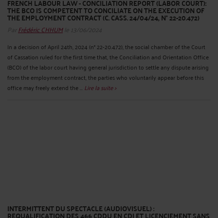
FRENCH LABOUR LAW - CONCILIATION REPORT (LABOR COURT):
THE BCO IS COMPETENT TO CONCILIATE ON THE EXECUTION OF
THE EMPLOYMENT CONTRACT (C. CASS. 24/04/24, N° 22-20.472)
Par
Frédéric CHHUM
le 13/06/2024
In a decision of April 24th, 2024 (n° 22-20.472), the social chamber of the Court
of Cassation ruled for the first time that, the Conciliation and Orientation Office
(BCO) of the labor court having general jurisdiction to settle any dispute arising
from the employment contract, the parties who voluntarily appear before this
office may freely extend the ...
Lire la suite >
INTERMITTENT DU SPECTACLE (AUDIOVISUEL) :
REQUALIFICATION DES 466 CDDU EN CDI ET LICENCIEMENT SANS