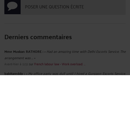
POSER UNE QUESTION ÉCRITE
Derniers commentaires
Mme Muskan RATHORE :
« Had an amazing time with Delhi Escorts Service. The
arrangement was ... »
Avant-hier à 11:51
sur
French labour law - Work overload: ...
babitareddy :
« My office party was dull until I hired a Gurgaon Escorts Service.
The ... »
Le 18 juil. 2026 à 08:59
sur
French labour law - Name and ...
ruhi02 :
« Discover the charm of spending quality time with ... »
Le 10 juil. 2026 à 12:26
sur
French labour law - Sexist ...
Mme Shalini SHALINIGUPTA :
« We believe that everyone deserves to feel
cherished, even on ordinary ... »
Le 3 juil. 2026 à 09:14
sur
French labour law - Radio - A ...