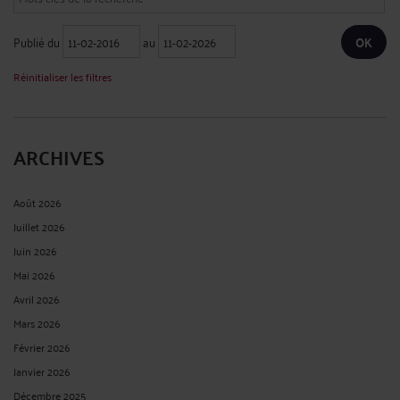
LICENCIEMENT SANS CAUSE AUX PRUD’HOMMES DE PARIS (CPH
PARIS DEP. 3 FÉVRIER 2017)
Par
Frédéric CHHUM
le 23/02/2017
Pour lire ou relire la brève publiée sur le village de la justice, cliquez sur le lien
ci-dessous. La société Bo Travail ! a interjeté appel du jugement du conseil de
prud'hommes de Paris (Encadrement départage). http://www.village-
justice.com/articles/Licenciement-sans-cause-Directeur-Production-
intermittent-spectacle-TRAVAIL,24284.html ...
Lire la suite >
PROFESSION D’AVOCAT : UN LIVRET DES ADRESSES ET
FORMULES DE POLITESSE EST ÉDITÉ PAR LE BARREAU DE PARIS