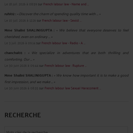
L’E-AVOCAT EXISTE : CATALOGUE 2017 DES SERVICES DIGITAUX
DU BARREAU DE PARIS
Par
Frédéric CHHUM
le 23/02/2017
Dans le catalogue des services digitaux du barreau de Paris, on apprend
notamment que le barreau de Paris, c’est : . 152000 visiteurs uniques par mois
sur le site de l’ordre des avocats ; . 11.921 like Facebook Barreau de Paris ; . 5.474
abonnés twitter ; . 138000 connexions sur avoclé. A lire ou relire.
http://fr.calameo.com/read/004967459e20eb2e6d2cf ...
Lire la suite >
UN DIRECTEUR DE PRODUCTION INTERMITTENT DU SPECTACLE
DE BO TRAVAIL ! OBTIENT 118 000 EUROS BRUTS POUR