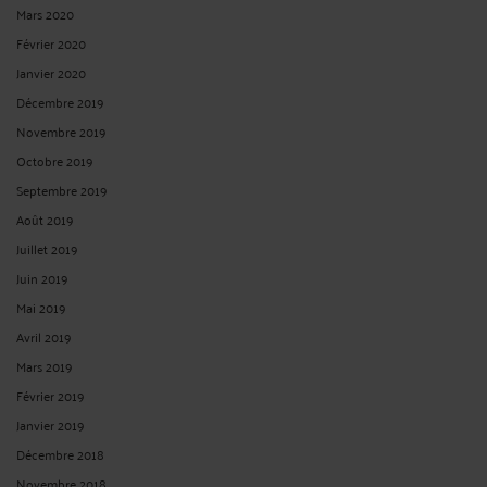
justice.com/articles/Nullite-licenciement-une-salariee-refusant-preter-serment-
utilisant-formule,24229.html#H5h6BmtH7THrxgp1. N’hésitez pas à nous
contacter. 1) Barreau de Paris Nous ...
Lire la suite >
RÉSILIATION JUDICIAIRE DU CONTRAT DE TRAVAIL D’UNE
PROFESSEURE DE SPORT SALARIÉE DU SPA DU PALACE ROYAL
MONCEAU (CA PARIS 24.01.2017)
Par
Frédéric CHHUM
le 15/02/2017
Maître Frédéric CHHUM est l’avocat de la salariée professeur de sport du SPA du
palace Royal Monceau. Pour lire ou relire la brève publiée sur le village de la
justice cliquez sur le lien. http://www.village-justice.com/articles/Une-