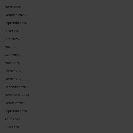
Par
Frédéric CHHUM
le 23/02/2017
Le barreau de Paris vient d’éditer un livret des formules de politesse de la
profession d’avocat. A lire sans modération que vous soyez avocat (ou non).
http://www.avocatparis.org/livret-des-adresses-et-formules-de-politesse-de-la-
profession Frédéric CHHUM, Avocats à la Cour (Paris et Nantes) . Paris : 4 rue
Bayard ...
Lire la suite >
LABOUR LAW BREAKFAST ON MARCH 17, 2017: HOW TO
IMPLEMENT THE RIGHT TO DISCONNECT (DROIT À LA
DÉCONNEXION)?
Par
Frédéric CHHUM
le 17/02/2017