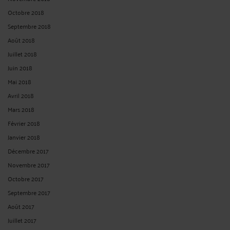
professeure-sport-SPA-Royal-Monceau-obtient-resiliation-judiciaire-
son,24228.html ...
Lire la suite >
DRH, RRH, DIRECTIONS JURIDIQUES SOCIAL, SYNDICATS : DROIT À
LA DÉCONNEXION DES SALARIÉS DANS LES ENTREPRISES DE +
DE 50 SALARIÉS, COMMENT LE METTRE EN PLACE ? PAR CHHUM
AVOCATS (PARIS, NANTES)
Par
Frédéric CHHUM
le 10/02/2017
Pour lire l’intégralité de la brève cliquez sur le lien N’hésitez pas à nous
contacter pour toute consultation juridique et /ou tout dossier contentieux
(prud’hommes, pénal, TASS, TGI, Cour d’appel). 1) CHHUM AVOCATS au Barreau de
Paris CHHUM AVOCATS défend notamment des salariés, ...
Lire la suite >