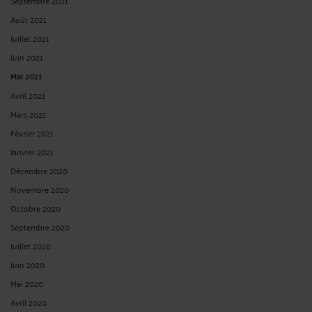
AVOCATS propose que, dans le cadre du barreau entrepreneurial, le barreau de
Paris organise des soirées Networking entre confrères pour échanger sur les
projets de développements de nos cabinets. Pour lire l’idée participative de
CHHUM AVOCATS, ...
Lire la suite >
SALARIÉE LICENCIÉE POUR AVOIR REFUSÉ DE PRÊTER SERMENT
EN UTILISANT LA FORMULE « JE JURE » = LICENCIEMENT NUL (C.
CASS. 1ER FÉVRIER 2017)
Par
Frédéric CHHUM
le 15/02/2017
Pour lire ou relire notre brève publiée sur le site village de la justice, cliquez sur
le lien ci-dessous : En savoir plus sur http://www.village-