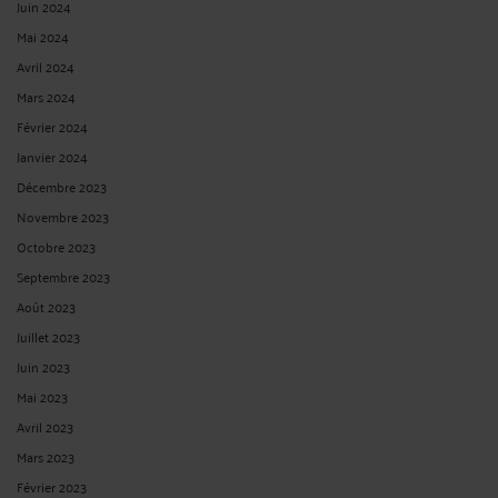
The labour law breakfast will take place on Friday March 17th, 2017 from 8.45 am
to 11.00 am At Frédéric CHHUM AVOCATS Law office (Paris, Nantes) - 4, Rue
Bayard 75008 PARIS This French Labour law breakfast, organized by CHHUM
AVOCATS Law office (Paris et Nantes), is open to Human Ressources people
(DRH, RRH), Legal Counsels, Unions, employees, executives ...
Lire la suite >
FRENCH LABOUR LAW: HOW TO IMPLEMENT THE RIGHT TO
DISCONNECT (DROIT À DÉCONNEXTION) APPLICABLE SINCE
JANUARY, 1ST 2017 ?
Par
Frédéric CHHUM
le 17/02/2017
Pour lire la suite de la brève, cliquez sur le lien