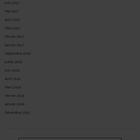
VOIR PLUS
<
119
>
CONTACTER ME CHHUM
PRENDRE RDV EN CABINET
CONSULTER PAR TÉLÉPHONE
POSER UNE QUESTION ÉCRITE