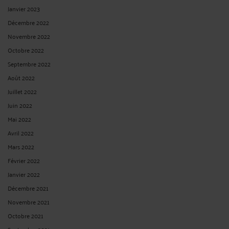
https://blogavocat.fr/space/frederic.chhum/content/french-labour-law-how-
implement-right-disconnect-droit-%C3%A0-la-d%C3%A9connexion-applicable-
january-1st-2017_ 1) Paris CHHUM AVOCATS défend notamment des salariés,
cadres, intermittents du spectacle, journalistes, cadres dirigeants. Nous ...
Lire la
suite >
AVOSIDEES : PROPOSITION DE CHHUM AVOCATS : ORGANISER
DES SOIRÉES DE NETWORKING, ENTRE CONFRÈRES, POUR
ÉCHANGER SUR DES PROJETS DE DÉVELOPPEMENT /CRÉATION
DE CABINETS OU LEGAL START UP
Par
Frédéric CHHUM
le 16/02/2017
Dans le cadre d'AVOSIDEES (site participatif du barreau de Paris), CHHUM