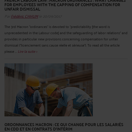
FRENCH LABOUR LAW : MACRON ORDINANCES : WHAT CHANGES
FOR EMPLOYEES WITH THE CAPPING OF COMPENSATION FOR
UNFAIR DISMISSAL
Par
Frédéric CHHUM
le 20/09/2017
The 3rd Macron “ordinances” is devoted to "predictability [the word is
unprecedented in the Labour code] and the safeguarding of labor relations" and
provides in particular new provisions concerning compensation for unfair
dismissal (“licenciement sans cause réelle et sérieuse”). To read all the article
please ...
Lire la suite >
ORDONNANCES MACRON : CE QUI CHANGE POUR LES SALARIÉS
EN CDD ET EN CONTRATS D’INTÉRIM