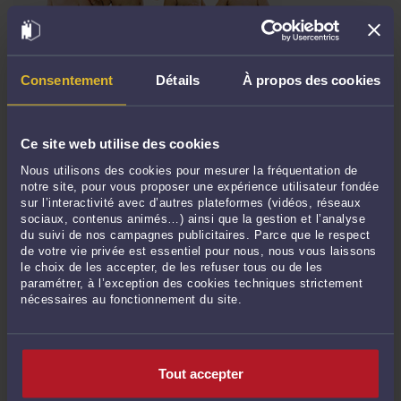
ORDONNANCES MACRON : LIAISONS SOCIALES PUBLIE UN
TABLEAU SYNTHÉTIQUE DU CONTENU DE LA LOI
Consentement
Détails
À propos des cookies
D’HABILITATION
Par
Frédéric CHHUM
le 29/08/2017
Ce site web utilise des cookies
Le quotidien Liaisons sociales a publié le 24 août 2017 un tableau synthétique
très complet du contenu de la loi d’habilitation des ordonnances (en pdf). Les
Nous utilisons des cookies pour mesurer la fréquentation de
ordonnances Macron vont profondément modifier le code du travail. Celui-ci a
notre site, pour vous proposer une expérience utilisateur fondée
sur l’interactivité avec d’autres plateformes (vidéos, réseaux
été réformé 15 fois au cours des dernières années. ...
Lire la suite >
sociaux, contenus animés…) ainsi que la gestion et l’analyse
du suivi de nos campagnes publicitaires. Parce que le respect
de votre vie privée est essentiel pour nous, nous vous laissons
le choix de les accepter, de les refuser tous ou de les
paramétrer, à l’exception des cookies techniques strictement
nécessaires au fonctionnement du site.
Tout accepter